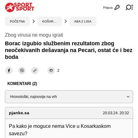
Prijava
Otvori profi
Ot
POČETNA
KOŠARKA
ABA 2 LIGA
Zbog virusa ne mogu igrati
Borac izgubio službenim rezultatom zbog
neočekivanih dešavanja na Pecari, ostat će i bez
boda
2
KOMENTARI (2)
Sortiraj
pjanke.sa
20.03.24. 20:32
Pa kako je moguce nema Vice u Kosarkaskom
savezu?