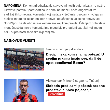
NAPOMENA:
Komentari odražavaju stavove njihovih autora/ica, a ne nužno
i stavove portala SportSport.ba te portal ne može i neće odgovarati za
sadržaj tih kometara. Komentari koji sadrže vrijeđanja, psovanja i vulgaran
riječnik mogu biti uklonjeni bez najave i objašnjenja, ali to ne obavezuje
SportSport.ba da obriše sve komentare koji krše pravila. Čitanjem prihvatate
mogućnost da među komentarima mogu biti pronađeni sadržaji koji mogu
biti u suprotnosti sa vašim uvjerenjima.
NAJNOVIJE VIJESTI
Nakon sinoćnjeg skandala
Disciplinska komisija na potezu: U
svojim rukama imaju sve, da li će
opet pomilovati Borac?
Aleksandar Mitrović stigao na Tušanj
Sloboda pred sami početak sezone
predstavila novo pojačanje
·
ZVANIČNO