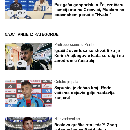
Puzigaća gospodski o Željezničaru
i ambijentu na Grbavici, Muslera na
3
bosanskom poručio "Hvala!"
NAJČITANIJE IZ KATEGORIJE
Prelijepe scene u Perthu
Igrači Juventusa su shvatili ko je
Kerim Alajbegović kada su stigli na
aerodrom u Australiji
1
Odluka je pala
Sapunici je došao kraj: Rodri
večeras objavio gdje nastavlja
karijeru!
2
Nije zadovoljan
Realova greška stoljeća?! Zbog
jedne rečenice Rodri ide u