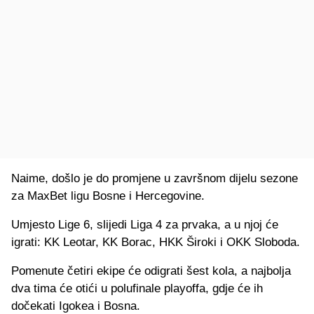
Naime, došlo je do promjene u završnom dijelu sezone
za MaxBet ligu Bosne i Hercegovine.
Umjesto Lige 6, slijedi Liga 4 za prvaka, a u njoj će
igrati: KK Leotar, KK Borac, HKK Široki i OKK Sloboda.
Pomenute četiri ekipe će odigrati šest kola, a najbolja
dva tima će otići u polufinale playoffa, gdje će ih
dočekati Igokea i Bosna.