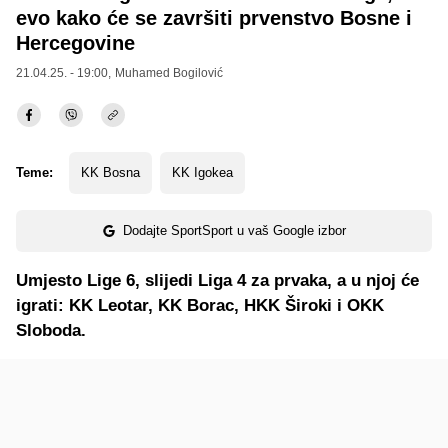
evo kako će se završiti prvenstvo Bosne i
Hercegovine
21.04.25. - 19:00,
Muhamed Bogilović
Teme:
KK Bosna
KK Igokea
Dodajte SportSport u vaš Google izbor
Umjesto Lige 6, slijedi Liga 4 za prvaka, a u njoj će
igrati: KK Leotar, KK Borac, HKK Široki i OKK
Sloboda.