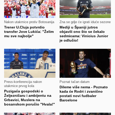
Nakon utakmice protiv Botosanija
Zna se gdje će igrati iduće sezone
Trener U.Cluja potvrdio
Mediji u Španiji jutros
transfer Jove Lukića: "Želim
objavili ono što se čekalo
mu sve najbolje"
sedmicama: Vinicius Junior
je odlučio!
Press-konferencija nakon
Poznat tačan datum
utakmice prvog kola
Dileme više nema - Poznato
Puzigaća gospodski o
kada će Rodri i zvanično
Željezničaru i ambijentu na
postati novi fudbaler
Grbavici, Muslera na
Barcelone
bosanskom poručio "Hvala!"