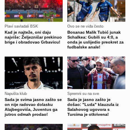
Plavi savladali BSK
Ovo se ne viđa često
Kad je najteže, oni daju
Bosanac Malik Tubić junak
najviše: Željezničar prekinuo
Schalkea: Gubili su 4:0, a
brige i obradovao Grbavicu!
onda je uslijedio preokret za
fudbalske anale!
Napušta klub
Spremni su na sve
Sada je svima jasno zašto se
Sada je jasno zašto je
on nije radovao dolasku
došao: "Luda" klauzula iz
Alajbegovića, Juventus ga
Salahovog ugovora s
jutros odmah prodao!
Turcima je otkrivena!