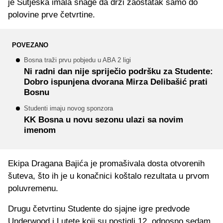
je Sutjeska imala snage da drži zaostatak samo do
polovine prve četvrtine.
POVEZANO
Bosna traži prvu pobjedu u ABA 2 ligi
Ni radni dan nije spriječio podršku za Studente:
Dobro ispunjena dvorana Mirza Delibašić prati
Bosnu
Studenti imaju novog sponzora
KK Bosna u novu sezonu ulazi sa novim
imenom
Ekipa Dragana Bajića je promašivala dosta otvorenih
šuteva, što ih je u konačnici koštalo rezultata u prvom
poluvremenu.
Drugu četvrtinu Studente do sjajne igre predvode
Underwood i Lutete koji su postigli 12, odnosno sedam