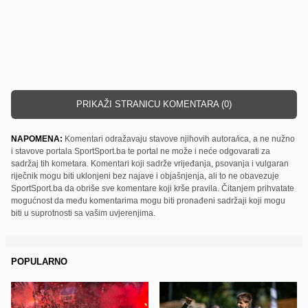
PRIKAŽI STRANICU KOMENTARA (0)
NAPOMENA:
Komentari odražavaju stavove njihovih autora/ica, a ne nužno
i stavove portala SportSport.ba te portal ne može i neće odgovarati za
sadržaj tih kometara. Komentari koji sadrže vrijeđanja, psovanja i vulgaran
riječnik mogu biti uklonjeni bez najave i objašnjenja, ali to ne obavezuje
SportSport.ba da obriše sve komentare koji krše pravila. Čitanjem prihvatate
mogućnost da među komentarima mogu biti pronađeni sadržaji koji mogu
biti u suprotnosti sa vašim uvjerenjima.
POPULARNO