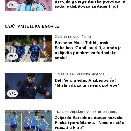
usvojila ga argentinska porodica, a
1
sada je debitovao za Argentinu!
NAJČITANIJE IZ KATEGORIJE
Ovo se ne viđa često
Bosanac Malik Tubić junak
Schalkea: Gubili su 4:0, a onda je
uslijedio preokret za fudbalske
2
anale!
Oglasila se i klupska legenda
Del Piero gledao Alajbegovića:
"Mislim da za tim nema potrebe"
1
Transfer vrijedan oko 50 miliona eura
Zvijezda Barcelone danas nazvala
Flicka i poručila mu: "Neću se više
vraćati u klub"