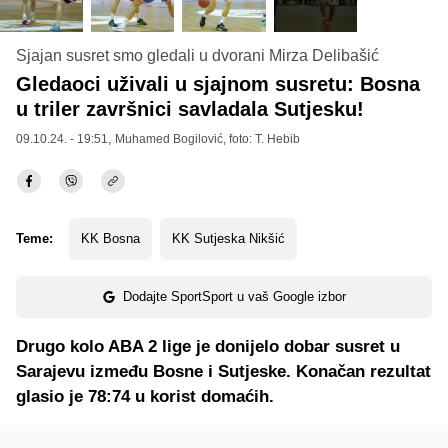
Sjajan susret smo gledali u dvorani Mirza Delibašić
Gledaoci uživali u sjajnom susretu: Bosna
u triler završnici savladala Sutjesku!
09.10.24. - 19:51,
Muhamed Bogilović
, foto: T. Hebib
Teme:
KK Bosna
KK Sutjeska Nikšić
Dodajte SportSport u vaš Google izbor
Drugo kolo ABA 2 lige je donijelo dobar susret u
Sarajevu između Bosne i Sutjeske. Konačan rezultat
glasio je 78:74 u korist domaćih.