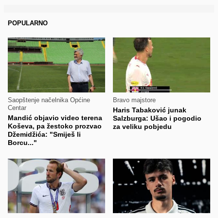
POPULARNO
Saopštenje načelnika Općine
Bravo majstore
Centar
Haris Tabaković junak
Mandić objavio video terena
Salzburga: Ušao i pogodio
Koševa, pa žestoko prozvao
za veliku pobjedu
Džemidžića: "Smiješ li
Borcu..."