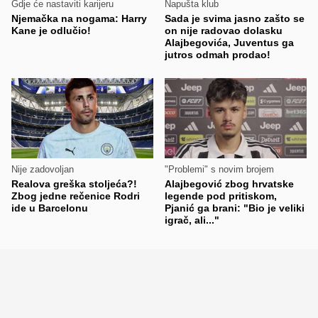
Gdje će nastaviti karijeru
Napušta klub
Njemačka na nogama: Harry
Sada je svima jasno zašto se
Kane je odlučio!
on nije radovao dolasku
Alajbegovića, Juventus ga
jutros odmah prodao!
Nije zadovoljan
"Problemi" s novim brojem
Realova greška stoljeća?!
Alajbegović zbog hrvatske
Zbog jedne rečenice Rodri
legende pod pritiskom,
ide u Barcelonu
Pjanić ga brani: "Bio je veliki
igrač, ali..."