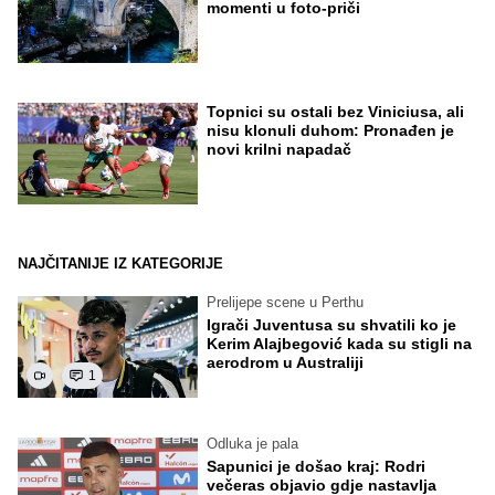
momenti u foto-priči
Topnici su ostali bez Viniciusa, ali
nisu klonuli duhom: Pronađen je
novi krilni napadač
NAJČITANIJE IZ KATEGORIJE
Prelijepe scene u Perthu
Igrači Juventusa su shvatili ko je
Kerim Alajbegović kada su stigli na
aerodrom u Australiji
1
Odluka je pala
Sapunici je došao kraj: Rodri
večeras objavio gdje nastavlja