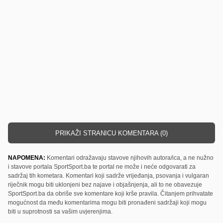
PRIKAŽI STRANICU KOMENTARA (0)
NAPOMENA:
Komentari odražavaju stavove njihovih autora/ica, a ne nužno
i stavove portala SportSport.ba te portal ne može i neće odgovarati za
sadržaj tih kometara. Komentari koji sadrže vrijeđanja, psovanja i vulgaran
riječnik mogu biti uklonjeni bez najave i objašnjenja, ali to ne obavezuje
SportSport.ba da obriše sve komentare koji krše pravila. Čitanjem prihvatate
mogućnost da među komentarima mogu biti pronađeni sadržaji koji mogu
biti u suprotnosti sa vašim uvjerenjima.