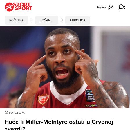
Prijava
Otvori profi
Ot
POČETNA
KOŠARKA
EUROLIGA
FOTO: EPA
Hoće li Miller-McIntyre ostati u Crvenoj
zvezdi?