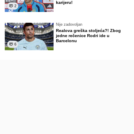
karijeru!
2
Nije zadovoljan
Realova greška stoljeća?! Zbog
jedne rečenice Rodri ide u
Barcelonu
6