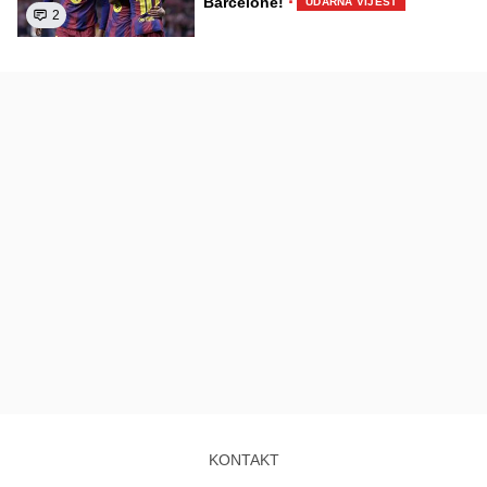
·
Barcelone!
UDARNA VIJEST
2
KONTAKT