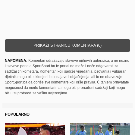
PRIKAŽI STRANICU KOMENTARA (0)
NAPOMENA:
Komentari odražavaju stavove njihovih autora/ica, a ne nužno
i stavove portala SportSport.ba te portal ne može i neće odgovarati za
sadržaj tih kometara. Komentari koji sadrže vrijeđanja, psovanja i vulgaran
riječnik mogu biti uklonjeni bez najave i objašnjenja, ali to ne obavezuje
SportSport.ba da obriše sve komentare koji krše pravila. Čitanjem prihvatate
mogućnost da među komentarima mogu biti pronađeni sadržaji koji mogu
biti u suprotnosti sa vašim uvjerenjima.
POPULARNO