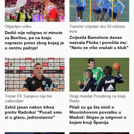
Objavljen video
Transfer vrijedan oko 50 miliona
eura
Dedić nije odigrao ni minute
Zvijezda Barcelone danas
za Benficu, pa na kraju
nazvala Flicka i poručila mu:
napravio potez zbog kojeg je
"Neću se više vraćati u klub"
u centru pažnje!
Trener FK Sarajevo nije bio
Drugi mandat Posebnog na klupi
zadovoljan
Reala
Zekić jasan nakon kiksa
Pitali su ga šta misli o
protiv Radnika! "Pucali smo
Mourinhovom povratku u
si u glavu, jednostavno"
Madrid: Stigao je odgovor o
kojem bruji Španija