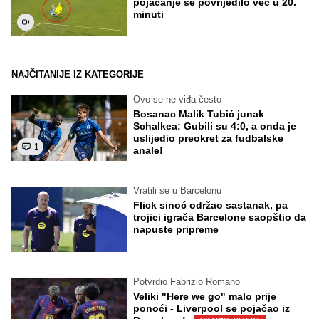
pojačanje se povrijedilo već u 20.
minuti
NAJČITANIJE IZ KATEGORIJE
Ovo se ne viđa često
Bosanac Malik Tubić junak
Schalkea: Gubili su 4:0, a onda je
uslijedio preokret za fudbalske
1
anale!
Vratili se u Barcelonu
Flick sinoć održao sastanak, pa
trojici igrača Barcelone saopštio da
napuste pripreme
Potvrdio Fabrizio Romano
Veliki "Here we go" malo prije
ponoći - Liverpool se pojačao iz