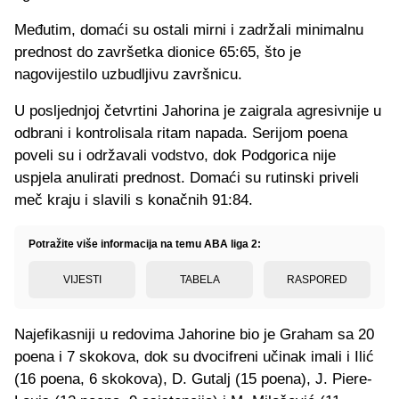
Međutim, domaći su ostali mirni i zadržali minimalnu
prednost do završetka dionice 65:65, što je
nagovijestilo uzbudljivu završnicu.
U posljednjoj četvrtini Jahorina je zaigrala agresivnije u
odbrani i kontrolisala ritam napada. Serijom poena
poveli su i održavali vodstvo, dok Podgorica nije
uspjela anulirati prednost. Domaći su rutinski priveli
meč kraju i slavili s konačnih 91:84.
Potražite više informacija na temu ABA liga 2:
VIJESTI
TABELA
RASPORED
Najefikasniji u redovima Jahorine bio je Graham sa 20
poena i 7 skokova, dok su dvocifreni učinak imali i Ilić
(16 poena, 6 skokova), D. Gutalj (15 poena), J. Piere-