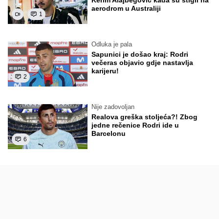
Kerim Alajbegović kada su stigli na
aerodrom u Australiji
1
Odluka je pala
Sapunici je došao kraj: Rodri
večeras objavio gdje nastavlja
karijeru!
2
Nije zadovoljan
Realova greška stoljeća?! Zbog
jedne rečenice Rodri ide u
Barcelonu
6