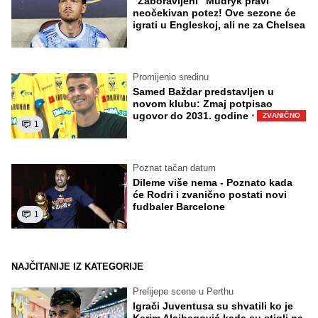
"Zaboravljeni" Mudryk pravi
neočekivan potez! Ove sezone će
igrati u Engleskoj, ali ne za Chelsea
Promijenio sredinu
Samed Baždar predstavljen u
novom klubu: Zmaj potpisao
·
ugovor do 2031. godine
ZVANIČNO
1
Poznat tačan datum
Dileme više nema - Poznato kada
će Rodri i zvanično postati novi
fudbaler Barcelone
1
NAJČITANIJE IZ KATEGORIJE
Prelijepe scene u Perthu
Igrači Juventusa su shvatili ko je