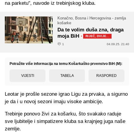
na parketu", navode iz trebinjskog kluba.
Konačno, Bosna i Hercegovina - zemlja
košarke
Da te volim duša zna, draga
moja BiH
·
RIJEČ, DVIJE...
1
04.09.25. 21:40
Potražite više informacija na temu Košarkaško prvenstvo BiH (M):
VIJESTI
TABELA
RASPORED
Leotar je prošle sezone igrao Ligu za prvaka, a sigurno
je da i u novoj sezoni imaju visoke ambicije.
Trebinje ponovo živi za košarku, što svakako raduje
sve ljubitelje i simpatizere kluba sa krajnjeg juga naše
zemlje.