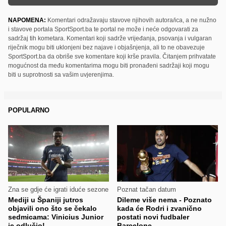
NAPOMENA:
Komentari odražavaju stavove njihovih autora/ica, a ne nužno
i stavove portala SportSport.ba te portal ne može i neće odgovarati za
sadržaj tih kometara. Komentari koji sadrže vrijeđanja, psovanja i vulgaran
riječnik mogu biti uklonjeni bez najave i objašnjenja, ali to ne obavezuje
SportSport.ba da obriše sve komentare koji krše pravila. Čitanjem prihvatate
mogućnost da među komentarima mogu biti pronađeni sadržaji koji mogu
biti u suprotnosti sa vašim uvjerenjima.
POPULARNO
Zna se gdje će igrati iduće sezone
Poznat tačan datum
Mediji u Španiji jutros
Dileme više nema - Poznato
objavili ono što se čekalo
kada će Rodri i zvanično
sedmicama: Vinicius Junior
postati novi fudbaler
je odlučio!
Barcelone