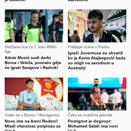
Službena lica za 1. kolo WWin
Prelijepe scene u Perthu
lige
Igrači Juventusa su shvatili
Admir Musić sudi derbi
ko je Kerim Alajbegović kada
Borca i Veleža, poznato gdje
su stigli na aerodrom u
će igrati Sarajevo i Radnik!
Australiji
Vratio se u Bosnu i Hercegovinu
Čeka se zvanična potvrda
Novo ime na Areni Rođeni!
Postignut je dogovor:
Mladi ofanzivac potpisao za
Mohamed Salah ima novi
Velež
klub