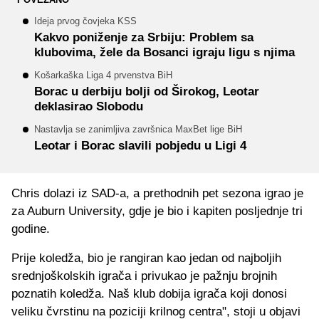
Ideja prvog čovjeka KSS
Kakvo poniženje za Srbiju: Problem sa
klubovima, žele da Bosanci igraju ligu s njima
Košarkaška Liga 4 prvenstva BiH
Borac u derbiju bolji od Širokog, Leotar
deklasirao Slobodu
Nastavlja se zanimljiva završnica MaxBet lige BiH
Leotar i Borac slavili pobjedu u Ligi 4
Chris dolazi iz SAD-a, a prethodnih pet sezona igrao je
za Auburn University, gdje je bio i kapiten posljednje tri
godine.
Prije koledža, bio je rangiran kao jedan od najboljih
srednjoškolskih igrača i privukao je pažnju brojnih
poznatih koledža. Naš klub dobija igrača koji donosi
veliku čvrstinu na poziciji krilnog centra", stoji u objavi