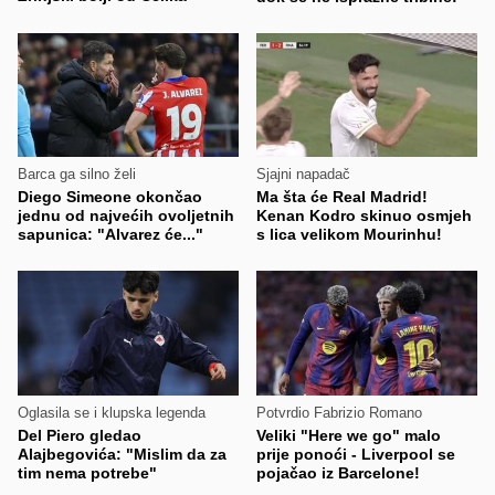
Barca ga silno želi
Sjajni napadač
Diego Simeone okončao
Ma šta će Real Madrid!
jednu od najvećih ovoljetnih
Kenan Kodro skinuo osmjeh
sapunica: "Alvarez će..."
s lica velikom Mourinhu!
Oglasila se i klupska legenda
Potvrdio Fabrizio Romano
Del Piero gledao
Veliki "Here we go" malo
Alajbegovića: "Mislim da za
prije ponoći - Liverpool se
tim nema potrebe"
pojačao iz Barcelone!