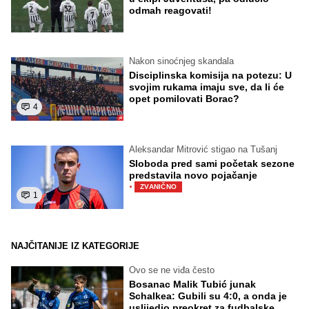
odmah reagovati!
Nakon sinoćnjeg skandala
Disciplinska komisija na potezu: U
svojim rukama imaju sve, da li će
opet pomilovati Borac?
4
Aleksandar Mitrović stigao na Tušanj
Sloboda pred sami početak sezone
predstavila novo pojačanje
·
ZVANIČNO
1
NAJČITANIJE IZ KATEGORIJE
Ovo se ne viđa često
Bosanac Malik Tubić junak
Schalkea: Gubili su 4:0, a onda je
uslijedio preokret za fudbalske