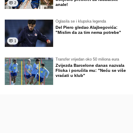
2
anale!
Oglasila se i klupska legenda
Del Piero gledao Alajbegovića:
"Mislim da za tim nema potrebe"
1
Transfer vrijedan oko 50 miliona eura
Zvijezda Barcelone danas nazvala
Flicka i poručila mu: "Neću se više
vraćati u klub"