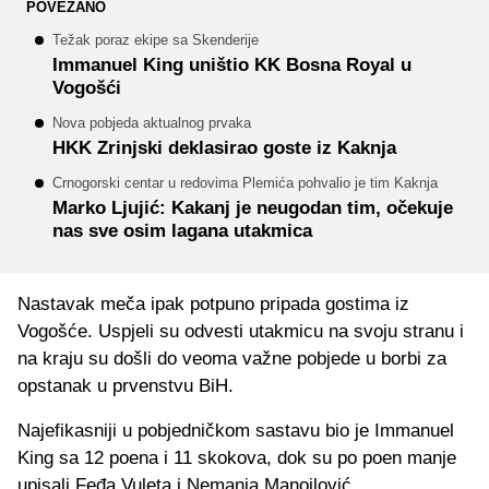
POVEZANO
Težak poraz ekipe sa Skenderije
Immanuel King uništio KK Bosna Royal u
Vogošći
Nova pobjeda aktualnog prvaka
HKK Zrinjski deklasirao goste iz Kaknja
Crnogorski centar u redovima Plemića pohvalio je tim Kaknja
Marko Ljujić: Kakanj je neugodan tim, očekuje
nas sve osim lagana utakmica
Nastavak meča ipak potpuno pripada gostima iz
Vogošće. Uspjeli su odvesti utakmicu na svoju stranu i
na kraju su došli do veoma važne pobjede u borbi za
opstanak u prvenstvu BiH.
Najefikasniji u pobjedničkom sastavu bio je Immanuel
King sa 12 poena i 11 skokova, dok su po poen manje
upisali Feđa Vuleta i Nemanja Manojlović.