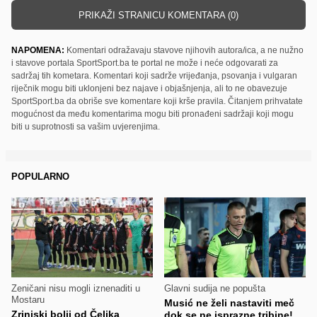
PRIKAŽI STRANICU KOMENTARA (0)
NAPOMENA:
Komentari odražavaju stavove njihovih autora/ica, a ne nužno
i stavove portala SportSport.ba te portal ne može i neće odgovarati za
sadržaj tih kometara. Komentari koji sadrže vrijeđanja, psovanja i vulgaran
riječnik mogu biti uklonjeni bez najave i objašnjenja, ali to ne obavezuje
SportSport.ba da obriše sve komentare koji krše pravila. Čitanjem prihvatate
mogućnost da među komentarima mogu biti pronađeni sadržaji koji mogu
biti u suprotnosti sa vašim uvjerenjima.
POPULARNO
Zeničani nisu mogli iznenaditi u
Glavni sudija ne popušta
Mostaru
Musić ne želi nastaviti meč
Zrinjski bolji od Čelika
dok se ne isprazne tribine!