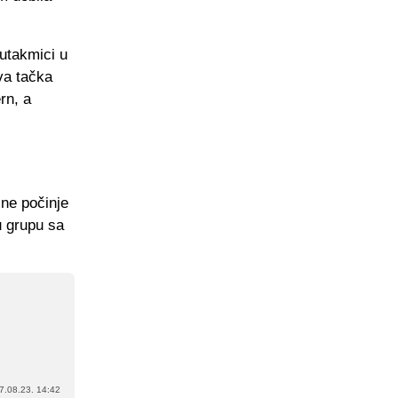
utakmici u
iva tačka
rn, a
ne počinje
u grupu sa
7.08.23. 14:42