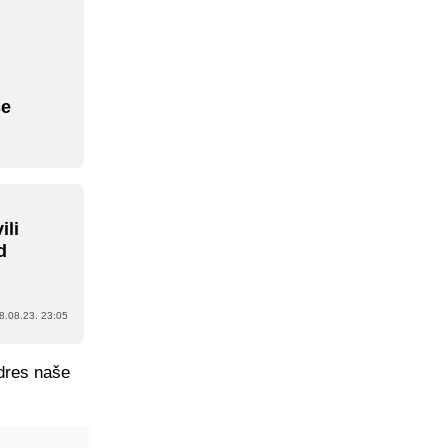
še
ili
d
8.08.23. 23:05
dres naše