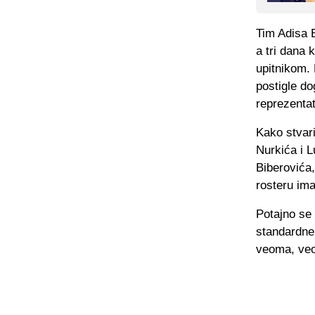
Tim Adisa B
a tri dana 
upitnikom. 
postigle do
reprezentat
Kako stvar
Nurkića i 
Biberovića,
rosteru ima
Potajno se
standardne,
veoma, veo