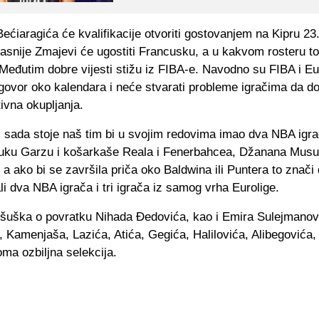
ećiaragića će kvalifikacije otvoriti gostovanjem na Kipru 23.
kasnije Zmajevi će ugostiti Francusku, a u kakvom rosteru to
Međutim dobre vijesti stižu iz FIBA-e. Navodno su FIBA i Eu
govor oko kalendara i neće stvarati probleme igračima da d
ivna okupljanja.
i sada stoje naš tim bi u svojim redovima imao dva NBA igr
Luku Garzu i košarkaše Reala i Fenerbahcea, Džanana Musu 
 a ako bi se završila priča oko Baldwina ili Puntera to znači 
li dva NBA igrača i tri igrača iz samog vrha Eurolige.
 šuška o povratku Nihada Đedovića, kao i Emira Sulejmanov
 Kamenjaša, Lazića, Atića, Gegića, Halilovića, Alibegovića, b
ma ozbiljna selekcija.