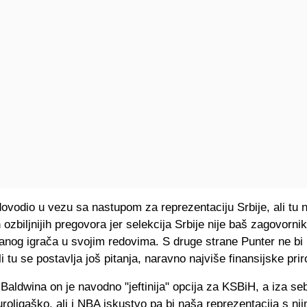
ovodio u vezu sa nastupom za reprezentaciju Srbije, ali tu n
 ozbiljnijih pregovora jer selekcija Srbije nije baš zagovornik
anog igrača u svojim redovima. S druge strane Punter ne bi 
li tu se postavlja još pitanja, naravno najviše finansijske prir
 Baldwina on je navodno "jeftinija" opcija za KSBiH, a iza se
oligaško, ali i NBA iskustvo pa bi naša reprezentacija s nji