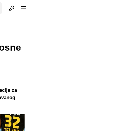
Otvori profil
Otvori meni
Bosne
acije za
zovanog