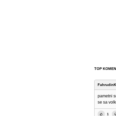
TOP KOMEN
FahrudinK
pametni s
se sa vol
1