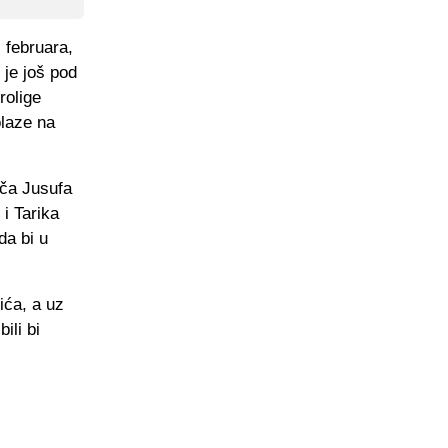
 februara,
 je još pod
rolige
olaze na
ača Jusufa
i Tarika
da bi u
ića, a uz
ili bi