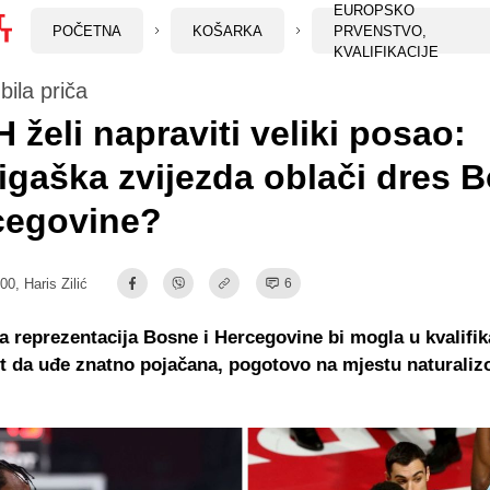
EUROPSKO
POČETNA
KOŠARKA
PRVENSTVO,
KVALIFIKACIJE
bila priča
 želi napraviti veliki posao:
igaška zvijezda oblači dres 
cegovine?
:00,
Haris Zilić
6
 reprezentacija Bosne i Hercegovine bi mogla u kvalifik
t da uđe znatno pojačana, pogotovo na mjestu naturali
.