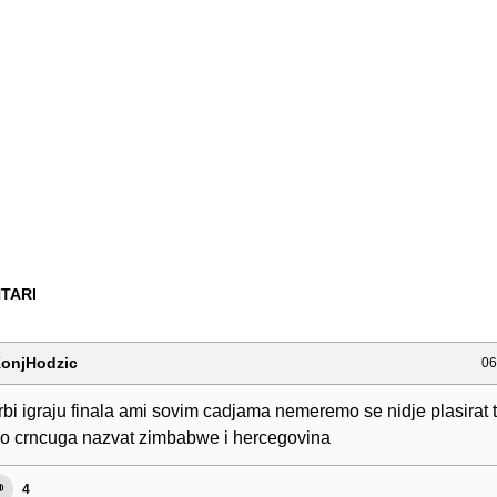
TARI
onjHodzic
06
rbi igraju finala ami sovim cadjama nemeremo se nidje plasirat
ko crncuga nazvat zimbabwe i hercegovina
4