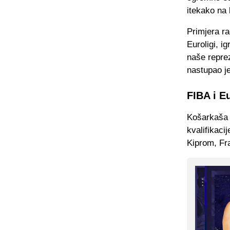
itekako na 
Primjera r
Euroligi, i
naše reprez
nastupao j
FIBA i E
Košarkaša 
kvalifikac
Kiprom, Fr