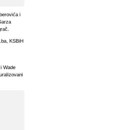
berovića i
 Garza
grač.
t.ba, KSBiH
a i Wade
uralizovani