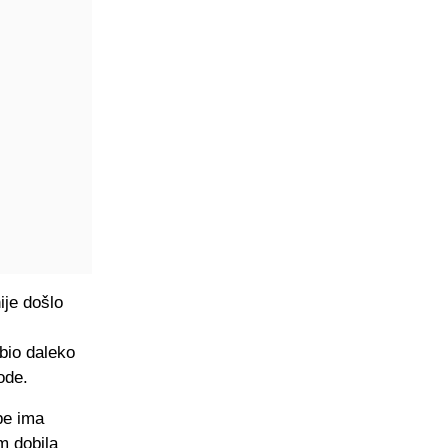
ije došlo
bio daleko
ode.
be ima
m dobila