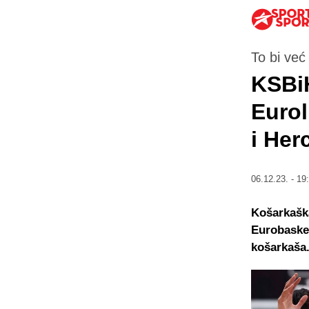
To bi već 
KSBiH
Eurol
i Her
06.12.23. - 19
Košarkaška
Eurobaske
košarkaša