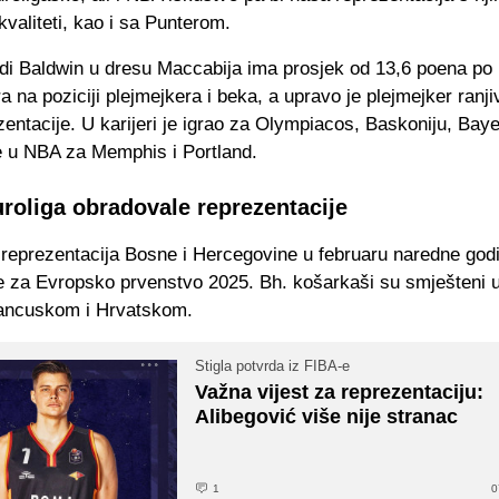
kvaliteti, kao i sa Punterom.
adi Baldwin u dresu Maccabija ima prosjek od 13,6 poena po 
gra na poziciji plejmejkera i beka, a upravo je plejmejker ranj
entacije. U karijeri je igrao za Olympiacos, Baskoniju, Baye
e u NBA za Memphis i Portland.
uroliga obradovale reprezentacije
reprezentacija Bosne i Hercegovine u februaru naredne godi
ije za Evropsko prvenstvo 2025. Bh. košarkaši su smješteni 
ancuskom i Hrvatskom.
Stigla potvrda iz FIBA-e
Važna vijest za reprezentaciju:
Alibegović više nije stranac
1
0