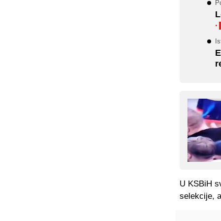
Po
L
·
Is
E
r
U KSBiH sv
selekcije, a