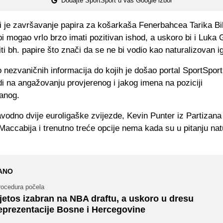
Dodajte SportSport u vaš Google izbor
i je završavanje papira za košarkaša Fenerbahcea Tarika Bi
bi mogao vrlo brzo imati pozitivan ishod, a uskoro bi i Luka
i bh. papire što znači da se ne bi vodio kao naturalizovan i
 nezvaničnih informacija do kojih je došao portal SportSpor
i na angažovanju provjerenog i jakog imena na poziciji
vanog.
avodno dvije euroligaške zvijezde, Kevin Punter iz Partizan
Maccabija i trenutno treće opcije nema kada su u pitanju nat
ANO
rocedura počela
jetos izabran na NBA draftu, a uskoro u dresu
eprezentacije Bosne i Hercegovine