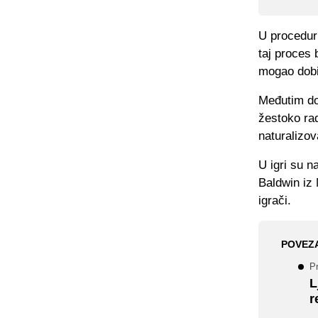
U procedur
taj proces 
mogao dobit
Međutim do
žestoko rad
naturalizo
U igri su n
Baldwin iz 
igrači.
POVEZ
P
L
r