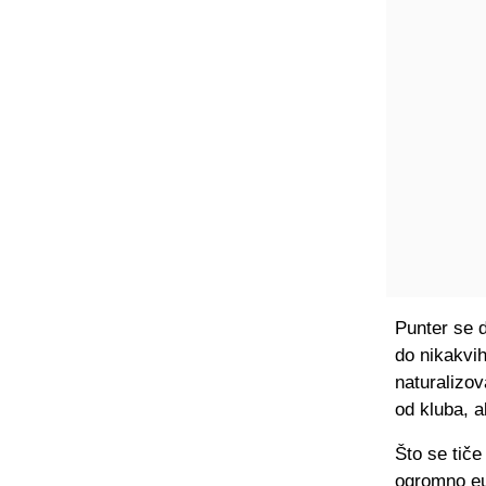
Punter se d
do nikakvih
naturalizov
od kluba, a
Što se tiče
ogromno eur