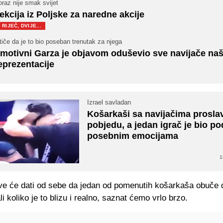
raz nije smak svijet
ekcija iz Poljske za naredne akcije
RIJEČ, DVIJE...
tiče da je to bio poseban trenutak za njega
motivni Garza je objavom oduševio sve navijače na
eprezentacije
Izrael savladan
Košarkaši sa navijačima proslav
pobjedu, a jedan igrač je bio po
posebnim emocijama
1
e će dati od sebe da jedan od pomenutih košarkaša obuče 
li koliko je to blizu i realno, saznat ćemo vrlo brzo.