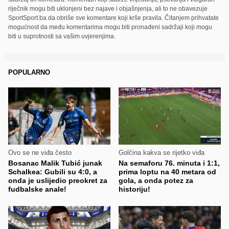
riječnik mogu biti uklonjeni bez najave i objašnjenja, ali to ne obavezuje
SportSport.ba da obriše sve komentare koji krše pravila. Čitanjem prihvatate
mogućnost da među komentarima mogu biti pronađeni sadržaji koji mogu
biti u suprotnosti sa vašim uvjerenjima.
POPULARNO
Ovo se ne viđa često
Golčina kakva se rijetko viđa
Bosanac Malik Tubić junak
Na semaforu 76. minuta i 1:1,
Schalkea: Gubili su 4:0, a
prima loptu na 40 metara od
onda je uslijedio preokret za
gola, a onda potez za
fudbalske anale!
historiju!