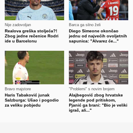
Nije zadovoljan
Barca ga silno želi
Realova greška stoljeća?!
Diego Simeone okončao
Zbog jedne rečenice Rodri
jednu od najvećih ovoljetnih
ide u Barcelonu
sapunica: "Alvarez će..."
Bravo majstore
"Problemi" s novim brojem
Haris Tabaković junak
Alajbegović zbog hrvatske
Salzburga: Ušao i pogodio
legende pod pritiskom,
za veliku pobjedu
Pjanić ga brani: "Bio je veliki
igrač, ali..."