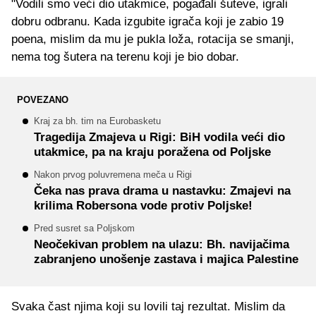
"Vodili smo veći dio utakmice, pogađali šuteve, igrali
dobru odbranu. Kada izgubite igrača koji je zabio 19
poena, mislim da mu je pukla loža, rotacija se smanji,
nema tog šutera na terenu koji je bio dobar.
POVEZANO
Kraj za bh. tim na Eurobasketu
Tragedija Zmajeva u Rigi: BiH vodila veći dio
utakmice, pa na kraju poražena od Poljske
Nakon prvog poluvremena meča u Rigi
Čeka nas prava drama u nastavku: Zmajevi na
krilima Robersona vode protiv Poljske!
Pred susret sa Poljskom
Neočekivan problem na ulazu: Bh. navijačima
zabranjeno unošenje zastava i majica Palestine
Svaka čast njima koji su lovili taj rezultat. Mislim da