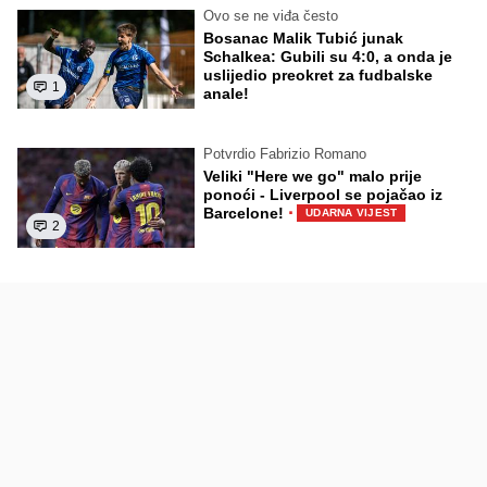
Ovo se ne viđa često
Bosanac Malik Tubić junak
Schalkea: Gubili su 4:0, a onda je
uslijedio preokret za fudbalske
1
anale!
Potvrdio Fabrizio Romano
Veliki "Here we go" malo prije
ponoći - Liverpool se pojačao iz
·
Barcelone!
UDARNA VIJEST
2