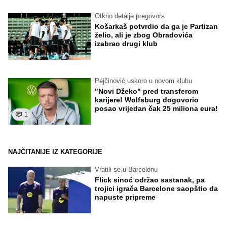
Otkrio detalje pregovora
Košarkaš potvrdio da ga je Partizan
želio, ali je zbog Obradovića
izabrao drugi klub
Pejčinović uskoro u novom klubu
"Novi Džeko" pred transferom
karijere! Wolfsburg dogovorio
posao vrijedan čak 25 miliona eura!
1
NAJČITANIJE IZ KATEGORIJE
Vratili se u Barcelonu
Flick sinoć održao sastanak, pa
trojici igrača Barcelone saopštio da
napuste pripreme