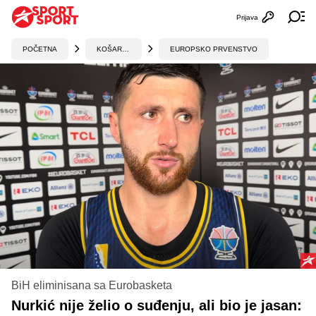
Prijava
Otvori profi
Ot
POČETNA
KOŠARKA
EUROPSKO PRVENSTVO
BiH eliminisana sa Eurobasketa
Nurkić nije želio o suđenju, ali bio je jasan: