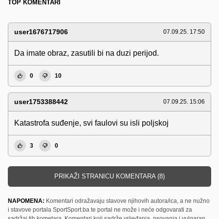
TOP KOMENTARI
user1676717906
07.09.25. 17:50
Da imate obraz, zasutili bi na duzi perijod.
0
10
user1753388442
07.09.25. 15:06
Katastrofa suđenje, svi faulovi su isli poljskoj
3
0
PRIKAŽI STRANICU KOMENTARA (8)
NAPOMENA:
Komentari odražavaju stavove njihovih autora/ica, a ne nužno
i stavove portala SportSport.ba te portal ne može i neće odgovarati za
sadržaj tih kometara. Komentari koji sadrže vrijeđanja, psovanja i vulgaran