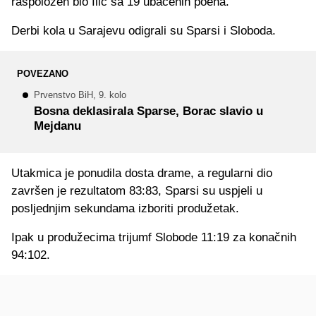
raspoložen bio Ilić sa 19 ubačenih poena.
Derbi kola u Sarajevu odigrali su Sparsi i Sloboda.
POVEZANO
Prvenstvo BiH, 9. kolo
Bosna deklasirala Sparse, Borac slavio u
Mejdanu
Utakmica je ponudila dosta drame, a regularni dio
završen je rezultatom 83:83, Sparsi su uspjeli u
posljednjim sekundama izboriti produžetak.
Ipak u produžecima trijumf Slobode 11:19 za konačnih
94:102.