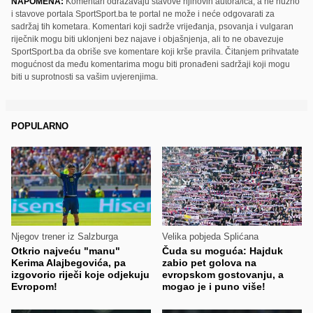
NAPOMENA:
Komentari odražavaju stavove njihovih autora/ica, a ne nužno
i stavove portala SportSport.ba te portal ne može i neće odgovarati za
sadržaj tih kometara. Komentari koji sadrže vrijeđanja, psovanja i vulgaran
riječnik mogu biti uklonjeni bez najave i objašnjenja, ali to ne obavezuje
SportSport.ba da obriše sve komentare koji krše pravila. Čitanjem prihvatate
mogućnost da među komentarima mogu biti pronađeni sadržaji koji mogu
biti u suprotnosti sa vašim uvjerenjima.
POPULARNO
Njegov trener iz Salzburga
Velika pobjeda Splićana
Otkrio najveću "manu"
Čuda su moguća: Hajduk
Kerima Alajbegovića, pa
zabio pet golova na
izgovorio riječi koje odjekuju
evropskom gostovanju, a
Evropom!
mogao je i puno više!