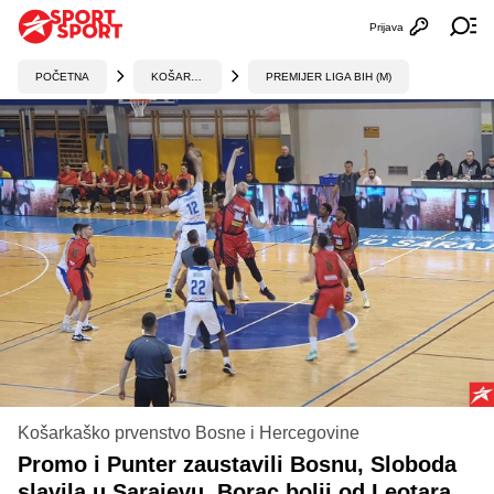
Prijava
Otvori profi
Ot
POČETNA
KOŠARKA
PREMIJER LIGA BIH (M)
Košarkaško prvenstvo Bosne i Hercegovine
Promo i Punter zaustavili Bosnu, Sloboda
slavila u Sarajevu, Borac bolji od Leotara