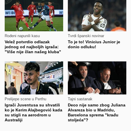
Rođeni napunili kasu
Tvrdi španski novinar
Velež potvrdio odlazak
To je to! Vinicius Junior je
jednog od najboljih igrača:
donio odluku!
"Više nije član našeg kluba"
Prelijepe scene u Perthu
Tajni sastanak
Igrači Juventusa su shvatili
Deco nije samo zbog Juliana
ko je Kerim Alajbegović kada
Alvareza bio u Madridu,
su stigli na aerodrom u
Barcelona sprema "krađu
Australiji
stoljeća"?