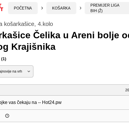
PREMIJER LIGA
POČETNA
KOŠARKA
BIH (Ž)
a košarkašice, 4.kolo
kašice Čelika u Areni bolje o
g Krajišnika
(1)
20
ojke vas čekaju na -- Hot24.pw