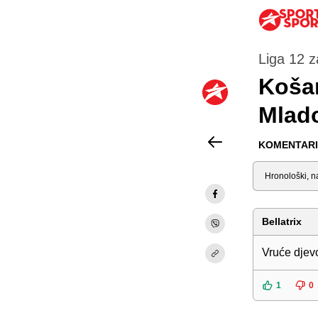
Liga 12 z
Košar
Mlado
KOMENTARI 
Sortiraj
Bellatrix
Vruće djev
1
0