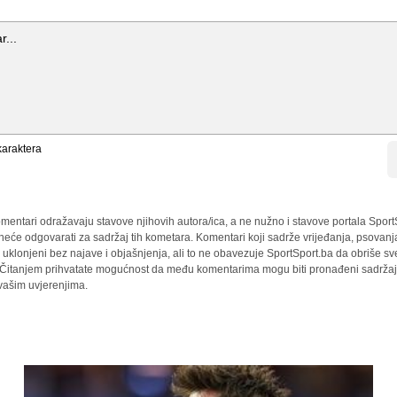
araktera
mentari odražavaju stavove njihovih autora/ica, a ne nužno i stavove portala Sport
 neće odgovarati za sadržaj tih kometara. Komentari koji sadrže vrijeđanja, psovanj
i uklonjeni bez najave i objašnjenja, ali to ne obavezuje SportSport.ba da obriše 
a. Čitanjem prihvatate mogućnost da među komentarima mogu biti pronađeni sadržaji
 vašim uvjerenjima.