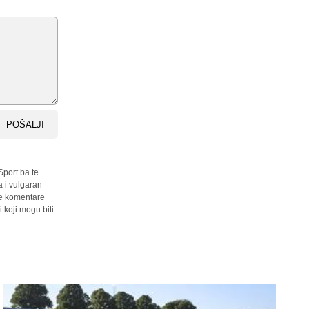
POŠALJI
Sport.ba te
a i vulgaran
sve komentare
 koji mogu biti