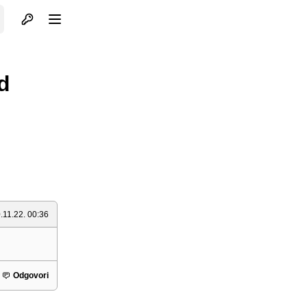
Otvori profil
Otvori meni
d
.11.22. 00:36
Odgovori