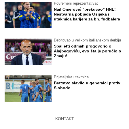
Povremeni reprezentativac
Nail Omerović "prekucao" HNL:
Nestvarna pobjeda Osijeka i
utakmica karijere za bh. fudbalera
Debitovao u velikom italijanskom derbiju
Spalletti odmah progovorio o
Alajbegoviću, evo šta je poručio o
Zmaju!
Prijateljska utakmica
Bratstvo slavilo u generalci protiv
Slobode
KONTAKT