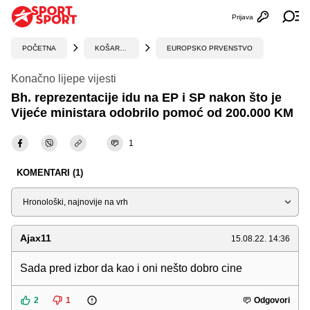
Prijava
Otvori profi
Ot
POČETNA
KOŠARKA
EUROPSKO PRVENSTVO
Konačno lijepe vijesti
Bh. reprezentacije idu na EP i SP nakon što je
Vijeće ministara odobrilo pomoć od 200.000 KM
1
KOMENTARI (1)
Sortiraj
Ajax11
15.08.22. 14:36
Sada pred izbor da kao i oni nešto dobro cine
2
1
Odgovori