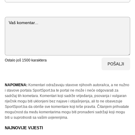
Komentar
Ostalo još
1500
karaktera
POŠALJI
NAPOMENA:
Komentari odražavaju stavove njihovih autora/ica, a ne nužno
i stavove portala SportSport.ba te portal ne može i neće odgovarati za
sadržaj tih kometara. Komentari koji sadrže vrijeđanja, psovanja i vulgaran
riječnik mogu biti uklonjeni bez najave i objašnjenja, ali to ne obavezuje
SportSport.ba da obriše sve komentare koji krše pravila. Čitanjem prihvatate
mogućnost da među komentarima mogu biti pronađeni sadržaji koji mogu
biti u suprotnosti sa vašim uvjerenjima.
NAJNOVIJE VIJESTI