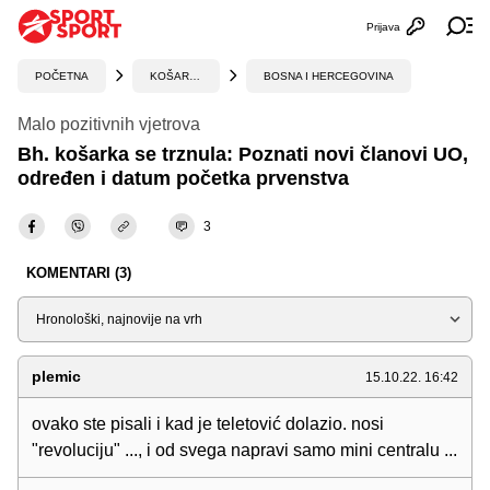
Prijava
Otvori profi
Ot
POČETNA
KOŠARKA
BOSNA I HERCEGOVINA
Malo pozitivnih vjetrova
Bh. košarka se trznula: Poznati novi članovi UO,
određen i datum početka prvenstva
3
KOMENTARI (3)
Sortiraj
plemic
15.10.22. 16:42
ovako ste pisali i kad je teletović dolazio. nosi
"revoluciju" ..., i od svega napravi samo mini centralu ...