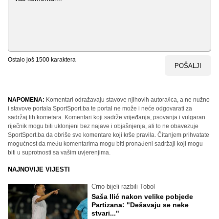
Ostalo još
1500
karaktera
POŠALJI
NAPOMENA:
Komentari odražavaju stavove njihovih autora/ica, a ne nužno
i stavove portala SportSport.ba te portal ne može i neće odgovarati za
sadržaj tih kometara. Komentari koji sadrže vrijeđanja, psovanja i vulgaran
riječnik mogu biti uklonjeni bez najave i objašnjenja, ali to ne obavezuje
SportSport.ba da obriše sve komentare koji krše pravila. Čitanjem prihvatate
mogućnost da među komentarima mogu biti pronađeni sadržaji koji mogu
biti u suprotnosti sa vašim uvjerenjima.
NAJNOVIJE VIJESTI
Crno-bijeli razbili Tobol
Saša Ilić nakon velike pobjede
Partizana: "Dešavaju se neke
stvari..."