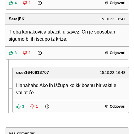
4
2
Odgovori
SarajFK
15.10.22. 16:41
Treba konakovica ubaciti u savez. On je sposoban i
sigurno bi ih iscupo iz krize.
3
2
Odgovori
user1640613707
15.10.22. 16:48
Hahahahq Ako ih iščupa ko kk bosnu bir vaktile
valjat će
3
1
Odgovori
Komentar