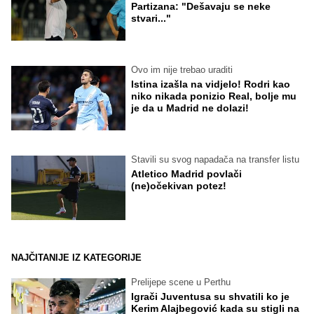
Partizana: "Dešavaju se neke
stvari..."
Ovo im nije trebao uraditi
Istina izašla na vidjelo! Rodri kao
niko nikada ponizio Real, bolje mu
je da u Madrid ne dolazi!
Stavili su svog napadača na transfer listu
Atletico Madrid povlači
(ne)očekivan potez!
NAJČITANIJE IZ KATEGORIJE
Prelijepe scene u Perthu
Igrači Juventusa su shvatili ko je
Kerim Alajbegović kada su stigli na