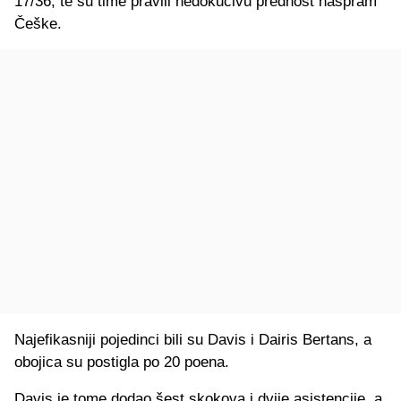
17/36, te su time pravili nedokučivu prednost naspram
Češke.
Najefikasniji pojedinci bili su Davis i Dairis Bertans, a
obojica su postigla po 20 poena.
Davis je tome dodao šest skokova i dvije asistencije, a