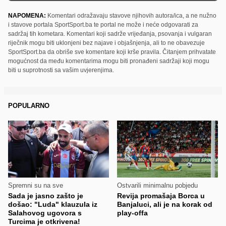
NAPOMENA:
Komentari odražavaju stavove njihovih autora/ica, a ne nužno
i stavove portala SportSport.ba te portal ne može i neće odgovarati za
sadržaj tih kometara. Komentari koji sadrže vrijeđanja, psovanja i vulgaran
riječnik mogu biti uklonjeni bez najave i objašnjenja, ali to ne obavezuje
SportSport.ba da obriše sve komentare koji krše pravila. Čitanjem prihvatate
mogućnost da među komentarima mogu biti pronađeni sadržaji koji mogu
biti u suprotnosti sa vašim uvjerenjima.
POPULARNO
Spremni su na sve
Ostvarili minimalnu pobjedu
Sada je jasno zašto je
Revija promašaja Borca u
došao: "Luda" klauzula iz
Banjaluci, ali je na korak od
Salahovog ugovora s
play-offa
Turcima je otkrivena!