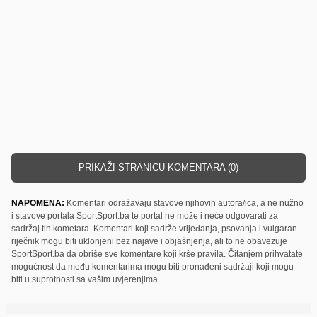
PRIKAŽI STRANICU KOMENTARA (0)
NAPOMENA:
Komentari odražavaju stavove njihovih autora/ica, a ne nužno
i stavove portala SportSport.ba te portal ne može i neće odgovarati za
sadržaj tih kometara. Komentari koji sadrže vrijeđanja, psovanja i vulgaran
riječnik mogu biti uklonjeni bez najave i objašnjenja, ali to ne obavezuje
SportSport.ba da obriše sve komentare koji krše pravila. Čitanjem prihvatate
mogućnost da među komentarima mogu biti pronađeni sadržaji koji mogu
biti u suprotnosti sa vašim uvjerenjima.