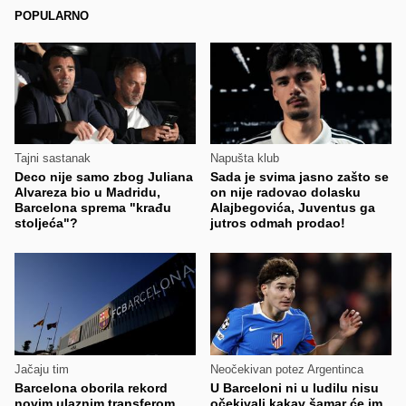
POPULARNO
Tajni sastanak
Napušta klub
Deco nije samo zbog Juliana
Sada je svima jasno zašto se
Alvareza bio u Madridu,
on nije radovao dolasku
Barcelona sprema "krađu
Alajbegovića, Juventus ga
stoljeća"?
jutros odmah prodao!
Jačaju tim
Neočekivan potez Argentinca
Barcelona oborila rekord
U Barceloni ni u ludilu nisu
novim ulaznim transferom
očekivali kakav šamar će im