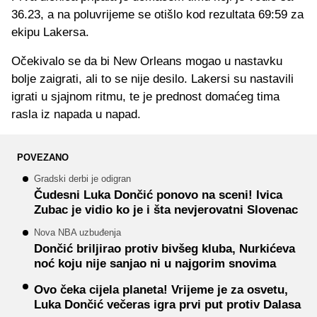
36.23, a na poluvrijeme se otišlo kod rezultata 69:59 za
ekipu Lakersa.
Očekivalo se da bi New Orleans mogao u nastavku
bolje zaigrati, ali to se nije desilo. Lakersi su nastavili
igrati u sjajnom ritmu, te je prednost domaćeg tima
rasla iz napada u napad.
POVEZANO
Gradski derbi je odigran
Čudesni Luka Dončić ponovo na sceni! Ivica
Zubac je vidio ko je i šta nevjerovatni Slovenac
Nova NBA uzbuđenja
Dončić briljirao protiv bivšeg kluba, Nurkićeva
noć koju nije sanjao ni u najgorim snovima
Ovo čeka cijela planeta! Vrijeme je za osvetu,
Luka Dončić večeras igra prvi put protiv Dalasa