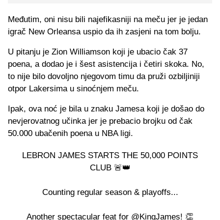
Međutim, oni nisu bili najefikasniji na meču jer je jedan
igrač New Orleansa uspio da ih zasjeni na tom bolju.
U pitanju je Zion Williamson koji je ubacio čak 37
poena, a dodao je i šest asistencija i četiri skoka. No,
to nije bilo dovoljno njegovom timu da pruži ozbiljiniji
otpor Lakersima u sinoćnjem meču.
Ipak, ova noć je bila u znaku Jamesa koji je došao do
nevjerovatnog učinka jer je prebacio brojku od čak
50.000 ubačenih poena u NBA ligi.
LEBRON JAMES STARTS THE 50,000 POINTS
CLUB 🚨👑
Counting regular season & playoffs...
Another spectacular feat for
@KingJames
! 👏