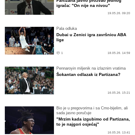
Partizana javno prozvao jednog
igrača: "On nije na nivou"
19.05.26. 09:20
Pala odluka
Dubai u Zenici igra završnicu ABA
lige
1
18.05.26. 14:59
Pennaroyin miljenik na izlaznim vratima
Šokantan odlazak iz Partizana?
16.05.26. 15:21
Bio je u pregovorima i sa Crno-bijelim, ali
sada jasno poručuje
"Mrzim kada izgubimo od Partizana,
to je najgori osjećaj"
16.05.26. 13:41