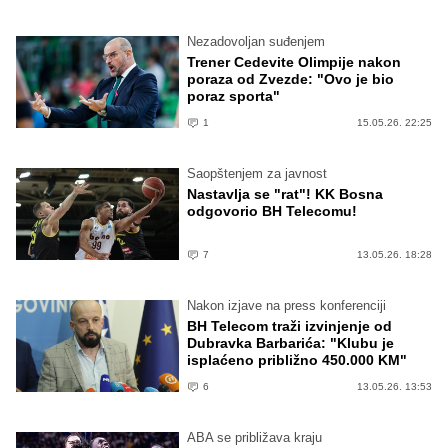
Nezadovoljan suđenjem
Trener Cedevite Olimpije nakon
poraza od Zvezde: "Ovo je bio
poraz sporta"
1
15.05.26. 22:25
Saopštenjem za javnost
Nastavlja se "rat"! KK Bosna
odgovorio BH Telecomu!
7
13.05.26. 18:28
Nakon izjave na press konferenciji
BH Telecom traži izvinjenje od
Dubravka Barbarića: "Klubu je
isplaćeno približno 450.000 KM"
6
13.05.26. 13:53
ABA se približava kraju