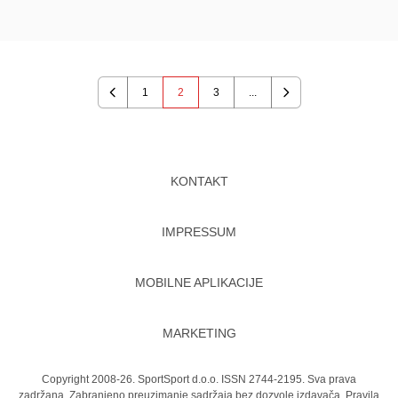
1
2
3
...
Previous
Next
KONTAKT
IMPRESSUM
MOBILNE APLIKACIJE
MARKETING
Copyright 2008-26. SportSport d.o.o. ISSN 2744-2195. Sva prava
zadržana. Zabranjeno preuzimanje sadržaja bez dozvole izdavača.
Pravila