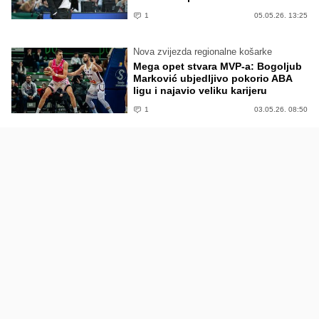
1
05.05.26. 13:25
Nova zvijezda regionalne košarke
Mega opet stvara MVP-a: Bogoljub
Marković ubjedljivo pokorio ABA
ligu i najavio veliku karijeru
1
03.05.26. 08:50