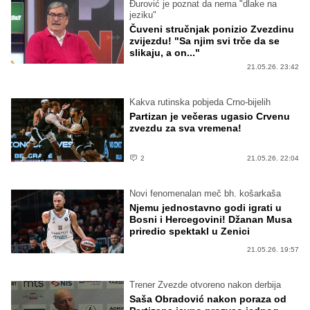
Đurović je poznat da nema "dlake na
jeziku"
Čuveni stručnjak ponizio Zvezdinu
zvijezdu! "Sa njim svi trče da se
slikaju, a on..."
21.05.26. 23:42
Kakva rutinska pobjeda Crno-bijelih
Partizan je večeras ugasio Crvenu
zvezdu za sva vremena!
2
21.05.26. 22:04
Novi fenomenalan meč bh. košarkaša
Njemu jednostavno godi igrati u
Bosni i Hercegovini! Džanan Musa
priredio spektakl u Zenici
21.05.26. 19:57
Trener Zvezde otvoreno nakon derbija
Saša Obradović nakon poraza od