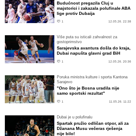
Budućnost pregazila Cluj u
majstorici i zakazala polufinale ABA
lige protiv Dubaija
1
12.05.26. 22:38
Više puta su isticali zahvalnost za
gostoprimstvo
Sarajevska avantura došla do kraja,
Dubai napušta glavni grad BiH
1
12.05.26. 20:36
Poruka ministra kulture i sporta Kantona
Sarajevo
"Ono što je Bosna uradila nije
samo sportski rezultat"
1
11.05.26. 11:22
Dubai je u polufinalu
Spartak pružio odličan otpor, ali za
Džanana Musu večeras rješenja
nije bilo!