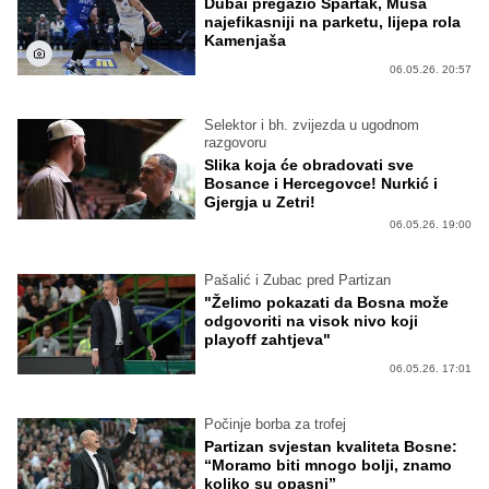
Dubai pregazio Spartak, Musa
najefikasniji na parketu, lijepa rola
Kamenjaša
06.05.26. 20:57
Selektor i bh. zvijezda u ugodnom
razgovoru
Slika koja će obradovati sve
Bosance i Hercegovce! Nurkić i
Gjergja u Zetri!
06.05.26. 19:00
Pašalić i Zubac pred Partizan
"Želimo pokazati da Bosna može
odgovoriti na visok nivo koji
playoff zahtjeva"
06.05.26. 17:01
Počinje borba za trofej
Partizan svjestan kvaliteta Bosne:
“Moramo biti mnogo bolji, znamo
koliko su opasni”