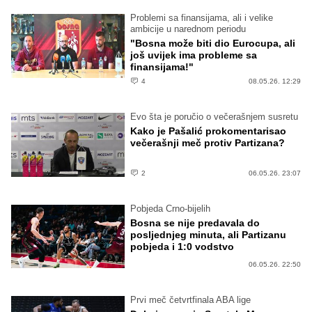
Problemi sa finansijama, ali i velike
ambicije u narednom periodu
"Bosna može biti dio Eurocupa, ali
još uvijek ima probleme sa
finansijama!"
4
08.05.26. 12:29
Evo šta je poručio o večerašnjem susretu
Kako je Pašalić prokomentarisao
večerašnji meč protiv Partizana?
2
06.05.26. 23:07
Pobjeda Crno-bijelih
Bosna se nije predavala do
posljednjeg minuta, ali Partizanu
pobjeda i 1:0 vodstvo
06.05.26. 22:50
Prvi meč četvrtfinala ABA lige