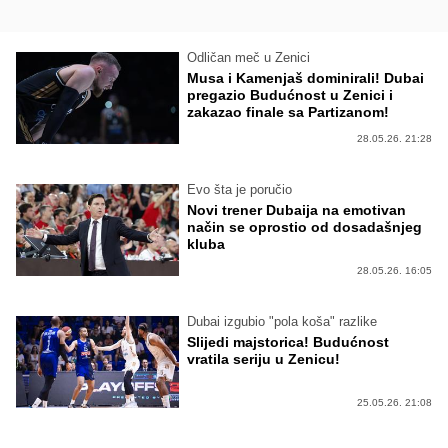
Odličan meč u Zenici
Musa i Kamenjaš dominirali! Dubai
pregazio Budućnost u Zenici i
zakazao finale sa Partizanom!
28.05.26. 21:28
Evo šta je poručio
Novi trener Dubaija na emotivan
način se oprostio od dosadašnjeg
kluba
28.05.26. 16:05
Dubai izgubio "pola koša" razlike
Slijedi majstorica! Budućnost
vratila seriju u Zenicu!
25.05.26. 21:08