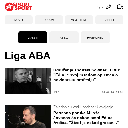
Prijava
Otvori profi
Ot
NOVO
FORUM
MOJE TEME
TABELE
VIJESTI
TABELA
RASPORED
Liga ABA
Udruženje sportski novinari u BiH:
"Edin je svojim radom oplemenio
novinarsku profesiju"
2
03.06.26. 22:04
Zajedno su vodili podcast Udvajanje
Potresna poruka Miloša
Jovanovića nakon smrti Edina
Avdića: "Život je nekad grozan..."