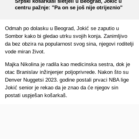
Srpski košarkaši sletjeli u Beograd, Jokić u
centru pažnje: "Pa on se još nije otrijeznio"
Odmah po dolasku u Beograd, Jokić se zaputio u
Sombor kako bi gledao utrku svojih konja. Zanimljivo
da bez obzira na popularnost svog sina, njegovi roditelji
vode miran život.
Majka Nikolina je radila kao medicinska sestra, dok je
otac Branislav inžinjenjer poljoprivrede. Nakon što su
Denver Nuggetsi 2023. godine postali prvaci NBA lige
Jokić senior je rekao da je znao da će njegov sin
postati uspješan košarkaš.