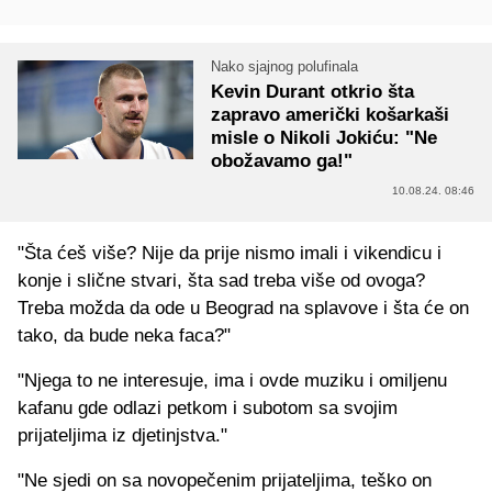
Nako sjajnog polufinala
Kevin Durant otkrio šta
zapravo američki košarkaši
misle o Nikoli Jokiću: "Ne
obožavamo ga!"
10.08.24. 08:46
"Šta ćeš više? Nije da prije nismo imali i vikendicu i
konje i slične stvari, šta sad treba više od ovoga?
Treba možda da ode u Beograd na splavove i šta će on
tako, da bude neka faca?"
"Njega to ne interesuje, ima i ovde muziku i omiljenu
kafanu gde odlazi petkom i subotom sa svojim
prijateljima iz djetinjstva."
"Ne sjedi on sa novopečenim prijateljima, teško on