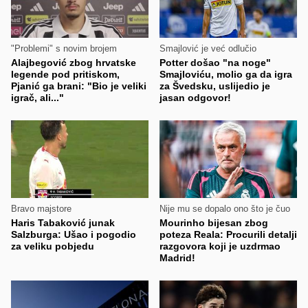
"Problemi" s novim brojem
Smajlović je već odlučio
Alajbegović zbog hrvatske
Potter došao "na noge"
legende pod pritiskom,
Smajloviću, molio ga da igra
Pjanić ga brani: "Bio je veliki
za Švedsku, uslijedio je
igrač, ali..."
jasan odgovor!
Bravo majstore
Nije mu se dopalo ono što je čuo
Haris Tabaković junak
Mourinho bijesan zbog
Salzburga: Ušao i pogodio
poteza Reala: Procurili detalji
za veliku pobjedu
razgovora koji je uzdrmao
Madrid!