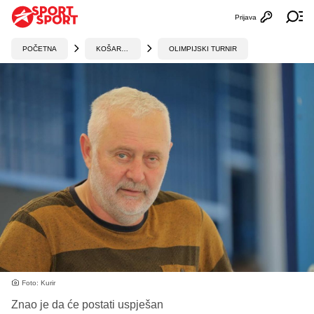
Prijava
Otvori profi
Ot
POČETNA
KOŠARKA
OLIMPIJSKI TURNIR
Foto: Kurir
Znao je da će postati uspješan