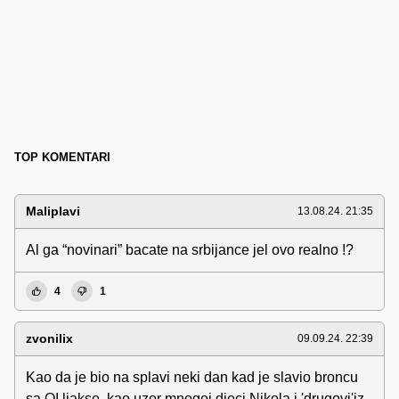
TOP KOMENTARI
Maliplavi
13.08.24. 21:35
Al ga “novinari” bacate na srbijance jel ovo realno !?
4
1
zvonilix
09.09.24. 22:39
Kao da je bio na splavi neki dan kad je slavio broncu
sa OI.ljakse ,kao uzor mnogoj djeci Nikola i 'drugovi'iz