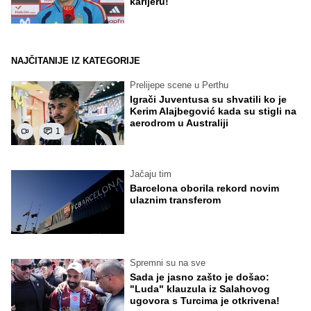
karijeru!
NAJČITANIJE IZ KATEGORIJE
Prelijepe scene u Perthu
Igrači Juventusa su shvatili ko je
Kerim Alajbegović kada su stigli na
aerodrom u Australiji
1
Jačaju tim
Barcelona oborila rekord novim
ulaznim transferom
Spremni su na sve
Sada je jasno zašto je došao:
"Luda" klauzula iz Salahovog
ugovora s Turcima je otkrivena!