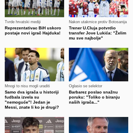
Tvrde hrvatski mediji
Nakon utakmice protiv Botosanija
Reprezentativac BiH uskoro
Trener U.Cluja potvrdio
postaje novi igrač Hajduka!
transfer Jove Lukića: "Želim
mu sve najbolje"
Mnogi to nisu mogli uraditi
Oglasio se selektor
Samo dva igrača u historiji
Barbarez poslao snažnu
fudbala izvela su
poruku: "Toliko o biranju
"nemoguće"! Jedan je
naših igrača..."
Messi, znate li ko je drugi?