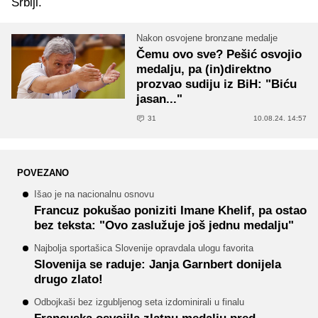
Srbiji.
Nakon osvojene bronzane medalje
Čemu ovo sve? Pešić osvojio
medalju, pa (in)direktno
prozvao sudiju iz BiH: "Biću
jasan..."
31
10.08.24. 14:57
POVEZANO
Išao je na nacionalnu osnovu
Francuz pokušao poniziti Imane Khelif, pa ostao
bez teksta: "Ovo zaslužuje još jednu medalju"
Najbolja sportašica Slovenije opravdala ulogu favorita
Slovenija se raduje: Janja Garnbert donijela
drugo zlato!
Odbojkaši bez izgubljenog seta izdominirali u finalu