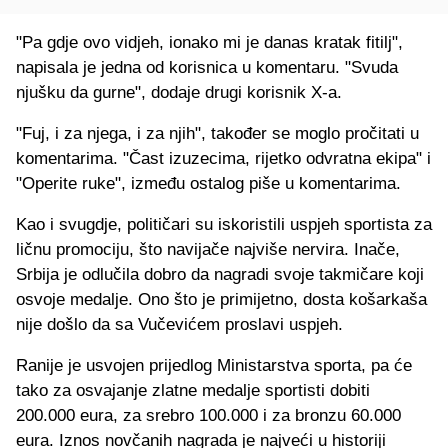
"Pa gdje ovo vidjeh, ionako mi je danas kratak fitilj",
napisala je jedna od korisnica u komentaru. "Svuda
njušku da gurne", dodaje drugi korisnik X-a.
"Fuj, i za njega, i za njih", također se moglo pročitati u
komentarima. "Čast izuzecima, rijetko odvratna ekipa" i
"Operite ruke", između ostalog piše u komentarima.
Kao i svugdje, političari su iskoristili uspjeh sportista za
ličnu promociju, što navijače najviše nervira. Inače,
Srbija je odlučila dobro da nagradi svoje takmičare koji
osvoje medalje. Ono što je primijetno, dosta košarkaša
nije došlo da sa Vučevićem proslavi uspjeh.
Ranije je usvojen prijedlog Ministarstva sporta, pa će
tako za osvajanje zlatne medalje sportisti dobiti
200.000 eura, za srebro 100.000 i za bronzu 60.000
eura. Iznos novčanih nagrada je najveći u historiji