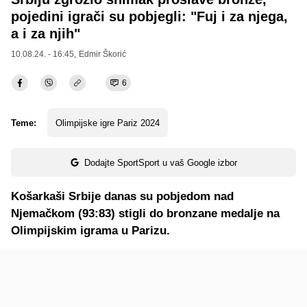
pojedini igrači su pobjegli: "Fuj i za njega,
a i za njih"
10.08.24. - 16:45,
Edmir Škorić
6
Teme:
Olimpijske igre Pariz 2024
Dodajte SportSport u vaš Google izbor
Košarkaši Srbije danas su pobjedom nad
Njemačkom (93:83) stigli do bronzane medalje na
Olimpijskim igrama u Parizu.