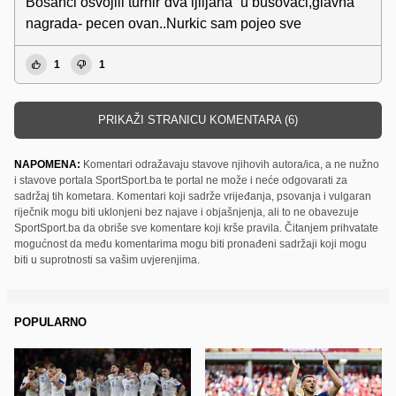
Bosanci osvojili turnir”dva ljiljana” u busovaci,glavna
nagrada- pecen ovan..Nurkic sam pojeo sve
1
1
PRIKAŽI STRANICU KOMENTARA (6)
NAPOMENA:
Komentari odražavaju stavove njihovih autora/ica, a ne nužno
i stavove portala SportSport.ba te portal ne može i neće odgovarati za
sadržaj tih kometara. Komentari koji sadrže vrijeđanja, psovanja i vulgaran
riječnik mogu biti uklonjeni bez najave i objašnjenja, ali to ne obavezuje
SportSport.ba da obriše sve komentare koji krše pravila. Čitanjem prihvatate
mogućnost da među komentarima mogu biti pronađeni sadržaji koji mogu
biti u suprotnosti sa vašim uvjerenjima.
POPULARNO