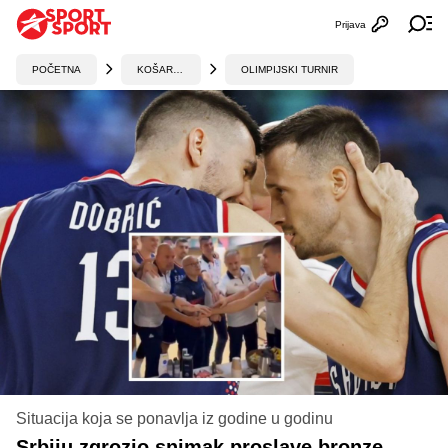
Prijava
Otvori profi
Ot
POČETNA
KOŠARKA
OLIMPIJSKI TURNIR
Situacija koja se ponavlja iz godine u godinu
Srbiju zgrozio snimak proslave bronze,