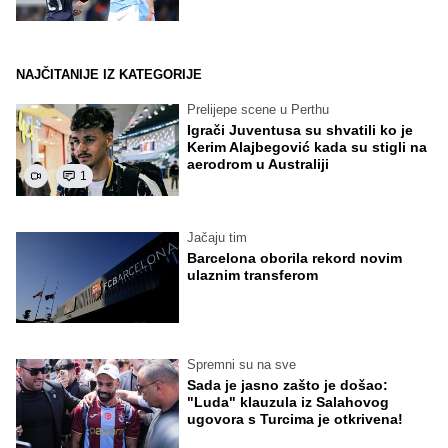
NAJČITANIJE IZ KATEGORIJE
Prelijepe scene u Perthu
Igrači Juventusa su shvatili ko je
Kerim Alajbegović kada su stigli na
aerodrom u Australiji
1
Jačaju tim
Barcelona oborila rekord novim
ulaznim transferom
Spremni su na sve
Sada je jasno zašto je došao:
"Luda" klauzula iz Salahovog
ugovora s Turcima je otkrivena!