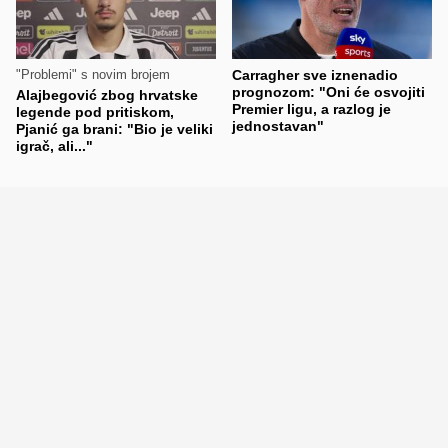
"Problemi" s novim brojem
Carragher sve iznenadio
prognozom: "Oni će osvojiti
Alajbegović zbog hrvatske
Premier ligu, a razlog je
legende pod pritiskom,
jednostavan"
Pjanić ga brani: "Bio je veliki
igrač, ali..."