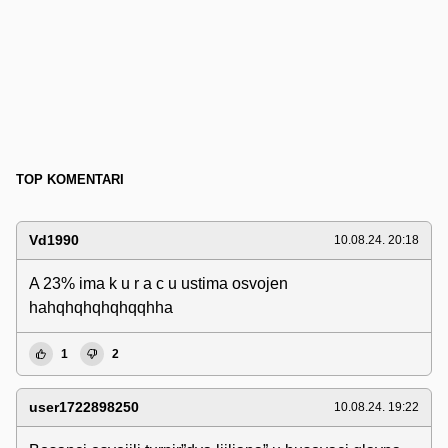
TOP KOMENTARI
Vd1990
10.08.24. 20:18
A 23% ima k u r a c u ustima osvojen
hahqhqhqhqhqqhha
1
2
user1722898250
10.08.24. 19:22