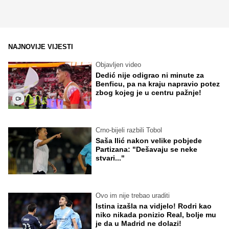
NAJNOVIJE VIJESTI
Objavljen video
Dedić nije odigrao ni minute za
Benficu, pa na kraju napravio potez
zbog kojeg je u centru pažnje!
Crno-bijeli razbili Tobol
Saša Ilić nakon velike pobjede
Partizana: "Dešavaju se neke
stvari..."
Ovo im nije trebao uraditi
Istina izašla na vidjelo! Rodri kao
niko nikada ponizio Real, bolje mu
je da u Madrid ne dolazi!