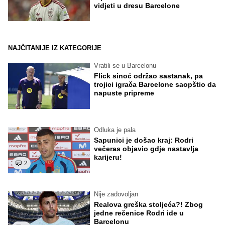
vidjeti u dresu Barcelone
NAJČITANIJE IZ KATEGORIJE
Vratili se u Barcelonu
Flick sinoć održao sastanak, pa
trojici igrača Barcelone saopštio da
napuste pripreme
Odluka je pala
Sapunici je došao kraj: Rodri
večeras objavio gdje nastavlja
karijeru!
2
Nije zadovoljan
Realova greška stoljeća?! Zbog
jedne rečenice Rodri ide u
Barcelonu