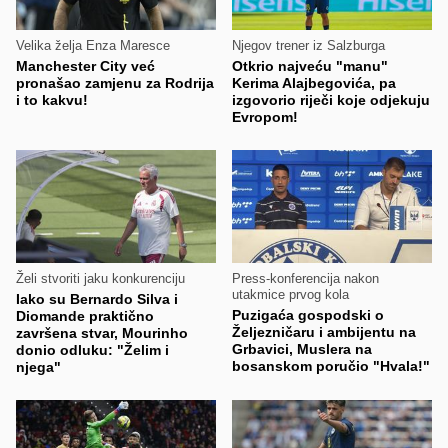
Velika želja Enza Maresce
Njegov trener iz Salzburga
Manchester City već
Otkrio najveću "manu"
pronašao zamjenu za Rodrija
Kerima Alajbegovića, pa
i to kakvu!
izgovorio riječi koje odjekuju
Evropom!
Želi stvoriti jaku konkurenciju
Press-konferencija nakon
utakmice prvog kola
Iako su Bernardo Silva i
Puzigaća gospodski o
Diomande praktično
Željezničaru i ambijentu na
završena stvar, Mourinho
Grbavici, Muslera na
donio odluku: "Želim i
bosanskom poručio "Hvala!"
njega"