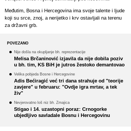
Međutim, Bosna i Hercegovina ima svoje talente i ljude
koji su srce, znoj, a nerijetko i krv ostavljali na terenu
za državni grb.
POVEZANO
Nije došla na okupljanje bh. reprezentacije
Melisa Brčaninović izjavila da nije dobila poziv
u bh. tim, KS BiH je jutros žestoko demantovao
Velika pobjeda Bosne i Hercegovine
Adis Bećiragić već tri dana strahuje od "teorije
zavjere" u februaru: "Ovdje igra mrtav, a tek
živ"
Nevjerovatno loš niz bh. Zmajica
Stigao i 14. uzastopni poraz: Crnogorke
ubjedljivo savladale Bosnu i Hercegovinu