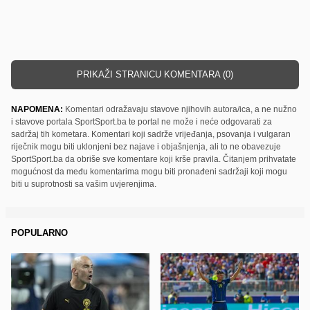
PRIKAŽI STRANICU KOMENTARA (0)
NAPOMENA:
Komentari odražavaju stavove njihovih autora/ica, a ne nužno
i stavove portala SportSport.ba te portal ne može i neće odgovarati za
sadržaj tih kometara. Komentari koji sadrže vrijeđanja, psovanja i vulgaran
riječnik mogu biti uklonjeni bez najave i objašnjenja, ali to ne obavezuje
SportSport.ba da obriše sve komentare koji krše pravila. Čitanjem prihvatate
mogućnost da među komentarima mogu biti pronađeni sadržaji koji mogu
biti u suprotnosti sa vašim uvjerenjima.
POPULARNO