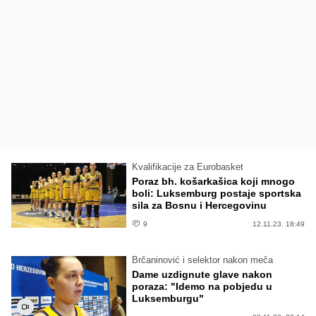
Kvalifikacije za Eurobasket
Poraz bh. košarkašica koji mnogo
boli: Luksemburg postaje sportska
sila za Bosnu i Hercegovinu
9
12.11.23. 18:49
Brčaninović i selektor nakon meča
Dame uzdignute glave nakon
poraza: "Idemo na pobjedu u
Luksemburgu"