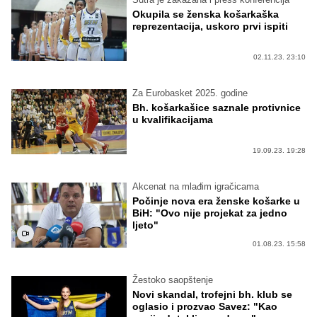
Okupila se ženska košarkaška
reprezentacija, uskoro prvi ispiti
02.11.23. 23:10
Za Eurobasket 2025. godine
Bh. košarkašice saznale protivnice
u kvalifikacijama
19.09.23. 19:28
Akcenat na mlađim igračicama
Počinje nova era ženske košarke u
BiH: "Ovo nije projekat za jedno
ljeto"
01.08.23. 15:58
Žestoko saopštenje
Novi skandal, trofejni bh. klub se
oglasio i prozvao Savez: "Kao