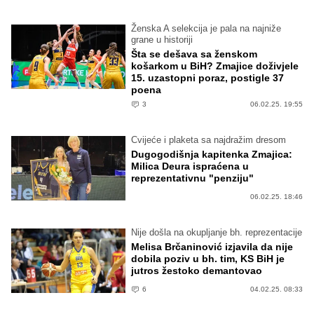
Ženska A selekcija je pala na najniže
grane u historiji
Šta se dešava sa ženskom
košarkom u BiH? Zmajice doživjele
15. uzastopni poraz, postigle 37
poena
3
06.02.25. 19:55
Cvijeće i plaketa sa najdražim dresom
Dugogodišnja kapitenka Zmajica:
Milica Deura ispraćena u
reprezentativnu "penziju"
06.02.25. 18:46
Nije došla na okupljanje bh. reprezentacije
Melisa Brčaninović izjavila da nije
dobila poziv u bh. tim, KS BiH je
jutros žestoko demantovao
6
04.02.25. 08:33