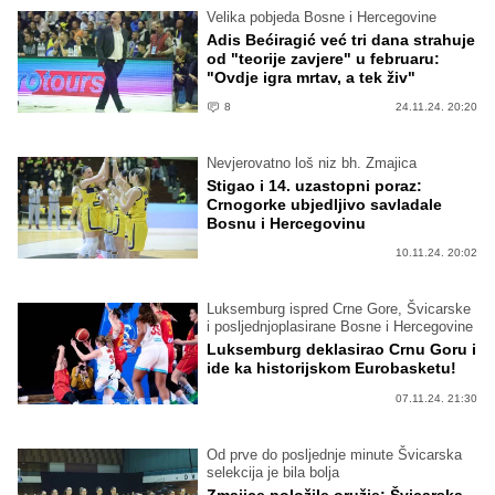
Velika pobjeda Bosne i Hercegovine
Adis Bećiragić već tri dana strahuje
od "teorije zavjere" u februaru:
"Ovdje igra mrtav, a tek živ"
8
24.11.24. 20:20
Nevjerovatno loš niz bh. Zmajica
Stigao i 14. uzastopni poraz:
Crnogorke ubjedljivo savladale
Bosnu i Hercegovinu
10.11.24. 20:02
Luksemburg ispred Crne Gore, Švicarske
i posljednjoplasirane Bosne i Hercegovine
Luksemburg deklasirao Crnu Goru i
ide ka historijskom Eurobasketu!
07.11.24. 21:30
Od prve do posljednje minute Švicarska
selekcija je bila bolja
Zmajice položile oružje: Švicarska