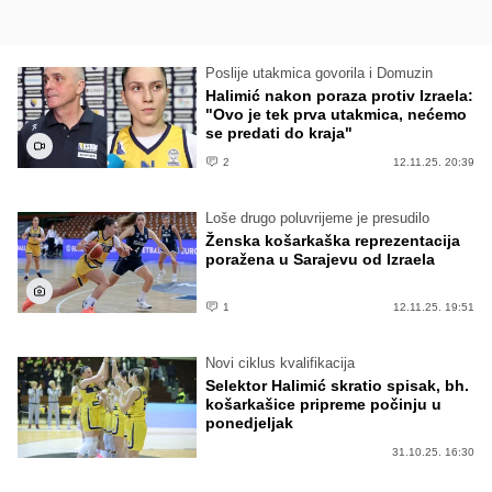
Poslije utakmica govorila i Domuzin
Halimić nakon poraza protiv Izraela:
"Ovo je tek prva utakmica, nećemo
se predati do kraja"
2
12.11.25. 20:39
Loše drugo poluvrijeme je presudilo
Ženska košarkaška reprezentacija
poražena u Sarajevu od Izraela
1
12.11.25. 19:51
Novi ciklus kvalifikacija
Selektor Halimić skratio spisak, bh.
košarkašice pripreme počinju u
ponedjeljak
31.10.25. 16:30