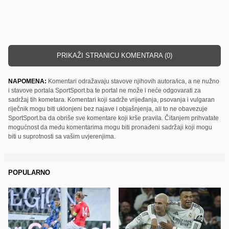
PRIKAŽI STRANICU KOMENTARA (0)
NAPOMENA:
Komentari odražavaju stavove njihovih autora/ica, a ne nužno
i stavove portala SportSport.ba te portal ne može i neće odgovarati za
sadržaj tih kometara. Komentari koji sadrže vrijeđanja, psovanja i vulgaran
riječnik mogu biti uklonjeni bez najave i objašnjenja, ali to ne obavezuje
SportSport.ba da obriše sve komentare koji krše pravila. Čitanjem prihvatate
mogućnost da među komentarima mogu biti pronađeni sadržaji koji mogu
biti u suprotnosti sa vašim uvjerenjima.
POPULARNO