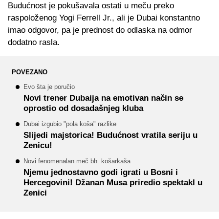
Budućnost je pokušavala ostati u meču preko
raspoloženog Yogi Ferrell Jr., ali je Dubai konstantno
imao odgovor, pa je prednost do odlaska na odmor
dodatno rasla.
POVEZANO
Evo šta je poručio
Novi trener Dubaija na emotivan način se
oprostio od dosadašnjeg kluba
Dubai izgubio "pola koša" razlike
Slijedi majstorica! Budućnost vratila seriju u
Zenicu!
Novi fenomenalan meč bh. košarkaša
Njemu jednostavno godi igrati u Bosni i
Hercegovini! Džanan Musa priredio spektakl u
Zenici