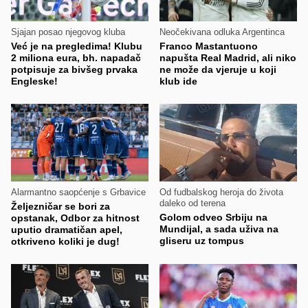
Sjajan posao njegovog kluba
Neočekivana odluka Argentinca
Već je na pregledima! Klubu
Franco Mastantuono
2 miliona eura, bh. napadač
napušta Real Madrid, ali niko
potpisuje za bivšeg prvaka
ne može da vjeruje u koji
Engleske!
klub ide
Alarmantno saopćenje s Grbavice
Od fudbalskog heroja do života
daleko od terena
Željezničar se bori za
Golom odveo Srbiju na
opstanak, Odbor za hitnost
Mundijal, a sada uživa na
uputio dramatičan apel,
gliseru uz tompus
otkriveno koliki je dug!