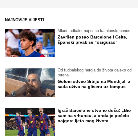
NAJNOVIJE VIJESTI
Mladi fudbaler napustio katalonski ponos
Završen posao Barcelone i Celte,
španski prvak se "osigurao"
Od fudbalskog heroja do života daleko od
terena
Golom odveo Srbiju na Mundijal, a
sada uživa na gliseru uz tompus
Igrač Barcelone otvorio dušu: „Bio
sam na vrhuncu, a onda je počelo
najgore ljeto mog života“