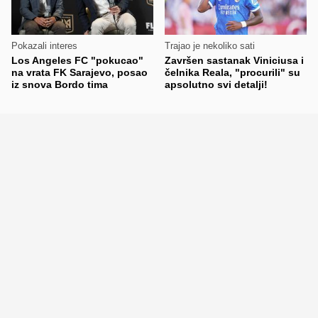
Pokazali interes
Trajao je nekoliko sati
Los Angeles FC "pokucao"
Završen sastanak Viniciusa i
na vrata FK Sarajevo, posao
čelnika Reala, "procurili" su
iz snova Bordo tima
apsolutno svi detalji!