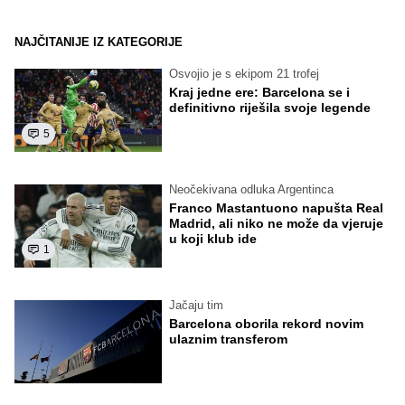
NAJČITANIJE IZ KATEGORIJE
Osvojio je s ekipom 21 trofej
Kraj jedne ere: Barcelona se i
definitivno riješila svoje legende
5
Neočekivana odluka Argentinca
Franco Mastantuono napušta Real
Madrid, ali niko ne može da vjeruje
u koji klub ide
1
Jačaju tim
Barcelona oborila rekord novim
ulaznim transferom