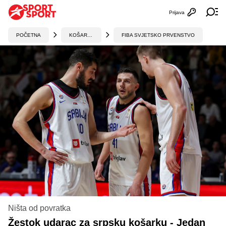
Prijava
Otvori profi
Ot
POČETNA
KOŠARKA
FIBA SVJETSKO PRVENSTVO
Ništa od povratka
Žestok udarac za srpsku košarku - Jedan