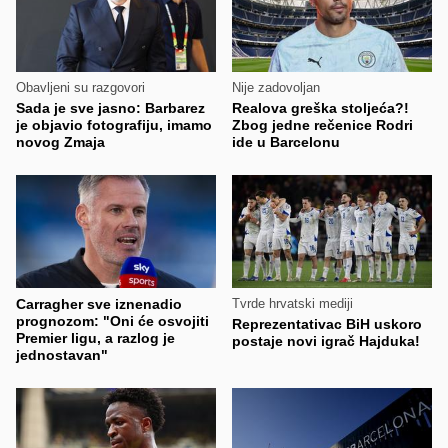
Obavljeni su razgovori
Nije zadovoljan
Sada je sve jasno: Barbarez
Realova greška stoljeća?!
je objavio fotografiju, imamo
Zbog jedne rečenice Rodri
novog Zmaja
ide u Barcelonu
Carragher sve iznenadio
Tvrde hrvatski mediji
prognozom: "Oni će osvojiti
Reprezentativac BiH uskoro
Premier ligu, a razlog je
postaje novi igrač Hajduka!
jednostavan"