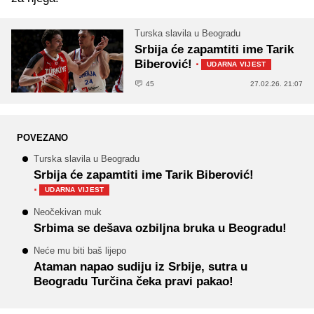
Turska slavila u Beogradu
Srbija će zapamtiti ime Tarik
Biberović!
·
UDARNA VIJEST
45
27.02.26. 21:07
POVEZANO
Turska slavila u Beogradu
Srbija će zapamtiti ime Tarik Biberović!
·
UDARNA VIJEST
Neočekivan muk
Srbima se dešava ozbiljna bruka u Beogradu!
Neće mu biti baš lijepo
Ataman napao sudiju iz Srbije, sutra u
Beogradu Turčina čeka pravi pakao!