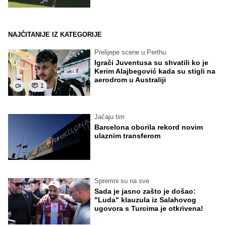
NAJČITANIJE IZ KATEGORIJE
Prelijepe scene u Perthu
Igrači Juventusa su shvatili ko je
Kerim Alajbegović kada su stigli na
aerodrom u Australiji
1
Jačaju tim
Barcelona oborila rekord novim
ulaznim transferom
Spremni su na sve
Sada je jasno zašto je došao:
"Luda" klauzula iz Salahovog
ugovora s Turcima je otkrivena!