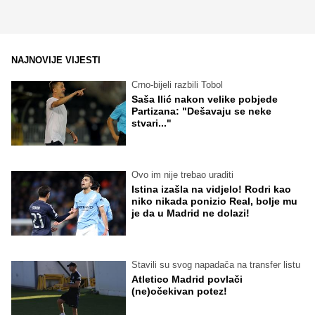
NAJNOVIJE VIJESTI
Crno-bijeli razbili Tobol
Saša Ilić nakon velike pobjede
Partizana: "Dešavaju se neke
stvari..."
Ovo im nije trebao uraditi
Istina izašla na vidjelo! Rodri kao
niko nikada ponizio Real, bolje mu
je da u Madrid ne dolazi!
Stavili su svog napadača na transfer listu
Atletico Madrid povlači
(ne)očekivan potez!