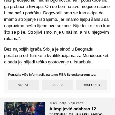
Naš predsjednik ima mnogo novca, ali i poteškoće da
ga prebaci u Evropu. On se bori na sve moguće načine
i ima našu podršku. Dogovorili smo se kao ekipa da
imamo strpljenje i istrajemo, jer imamo lijepu šansu da
napravimo nešto lijepo ove sezone. Nije toliko crno kao
što se piše. Strpljivi smo, nije u našim, a ni u njegovim
rukama".
Bez najboljih igrača Srbija je sinoć u Beogradu
poražena od Turske u kvalifikacijama za Mundobasket,
a sada joj slijedi teško gostovanje u Istanbulu.
Potražite više informacija na temu FIBA Svjetsko prvenstvo:
VIJESTI
TABELA
RASPORED
Turci i dalje "kriju karte"
Alimpijević odabrao 12
"ratnika" za Tursku, jedno