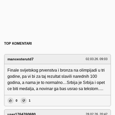
TOP KOMENTARI
mancesterutd7
02.03.26. 09:03
Finale svijetskog prvenstva i bronza na olimpijadi u tri
godine, pa vi bi za taj rezultat slavili narednih 100
godina, a nama je to normalno…Srbija je Srbija i opet
ce biti medalja, a novinar ga bas usrao sa tekstom….
0
1
user1764760680
28.02.26. 20:42