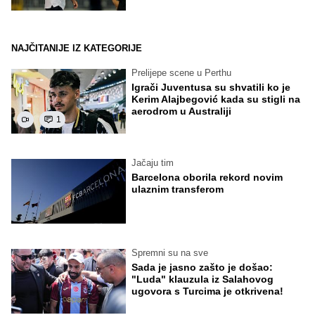
NAJČITANIJE IZ KATEGORIJE
Prelijepe scene u Perthu
Igrači Juventusa su shvatili ko je
Kerim Alajbegović kada su stigli na
aerodrom u Australiji
1
Jačaju tim
Barcelona oborila rekord novim
ulaznim transferom
Spremni su na sve
Sada je jasno zašto je došao:
"Luda" klauzula iz Salahovog
ugovora s Turcima je otkrivena!