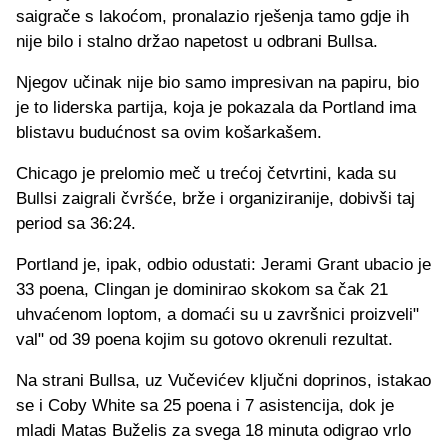
saigrače s lakoćom, pronalazio rješenja tamo gdje ih
nije bilo i stalno držao napetost u odbrani Bullsa.
Njegov učinak nije bio samo impresivan na papiru, bio
je to liderska partija, koja je pokazala da Portland ima
blistavu budućnost sa ovim košarkašem.
Chicago je prelomio meč u trećoj četvrtini, kada su
Bullsi zaigrali čvršće, brže i organiziranije, dobivši taj
period sa 36:24.
Portland je, ipak, odbio odustati: Jerami Grant ubacio je
33 poena, Clingan je dominirao skokom sa čak 21
uhvaćenom loptom, a domaći su u završnici proizveli"
val" od 39 poena kojim su gotovo okrenuli rezultat.
Na strani Bullsa, uz Vučevićev ključni doprinos, istakao
se i Coby White sa 25 poena i 7 asistencija, dok je
mladi Matas Buželis za svega 18 minuta odigrao vrlo