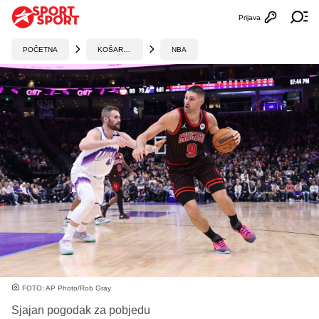
Prijava
Otvori profi
Ot
POČETNA
KOŠARKA
NBA
FOTO: AP Photo/Rob Gray
Sjajan pogodak za pobjedu