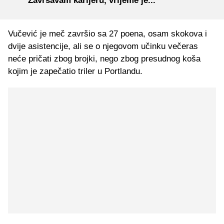
"Završavam karijeru, vrijeme je..."
Vučević je meč završio sa 27 poena, osam skokova i
dvije asistencije, ali se o njegovom učinku večeras
neće pričati zbog brojki, nego zbog presudnog koša
kojim je zapečatio triler u Portlandu.