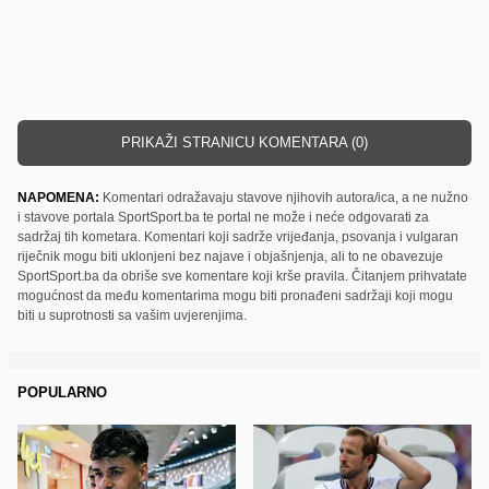
PRIKAŽI STRANICU KOMENTARA (0)
NAPOMENA:
Komentari odražavaju stavove njihovih autora/ica, a ne nužno
i stavove portala SportSport.ba te portal ne može i neće odgovarati za
sadržaj tih kometara. Komentari koji sadrže vrijeđanja, psovanja i vulgaran
riječnik mogu biti uklonjeni bez najave i objašnjenja, ali to ne obavezuje
SportSport.ba da obriše sve komentare koji krše pravila. Čitanjem prihvatate
mogućnost da među komentarima mogu biti pronađeni sadržaji koji mogu
biti u suprotnosti sa vašim uvjerenjima.
POPULARNO