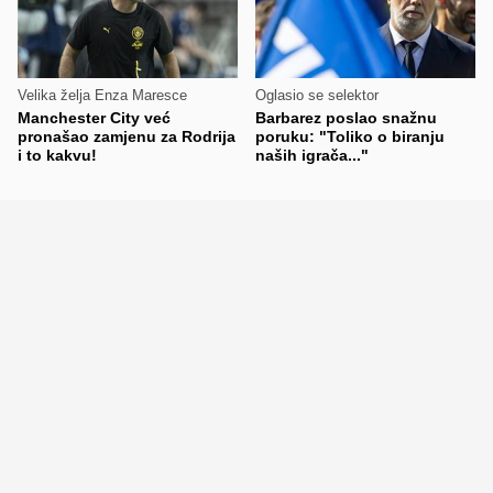
Velika želja Enza Maresce
Oglasio se selektor
Manchester City već
Barbarez poslao snažnu
pronašao zamjenu za Rodrija
poruku: "Toliko o biranju
i to kakvu!
naših igrača..."