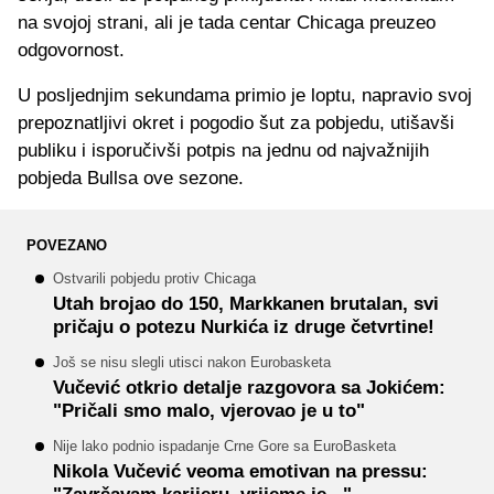
na svojoj strani, ali je tada centar Chicaga preuzeo
odgovornost.
U posljednjim sekundama primio je loptu, napravio svoj
prepoznatljivi okret i pogodio šut za pobjedu, utišavši
publiku i isporučivši potpis na jednu od najvažnijih
pobjeda Bullsa ove sezone.
POVEZANO
Ostvarili pobjedu protiv Chicaga
Utah brojao do 150, Markkanen brutalan, svi
pričaju o potezu Nurkića iz druge četvrtine!
Još se nisu slegli utisci nakon Eurobasketa
Vučević otkrio detalje razgovora sa Jokićem:
"Pričali smo malo, vjerovao je u to"
Nije lako podnio ispadanje Crne Gore sa EuroBasketa
Nikola Vučević veoma emotivan na pressu: