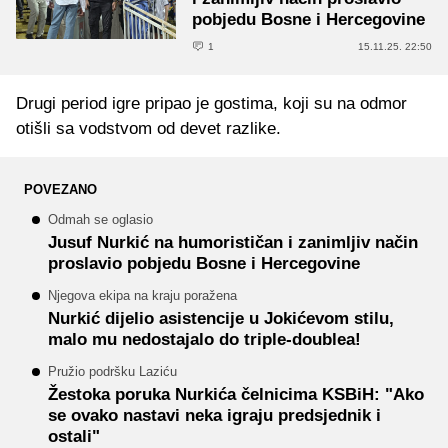
pobjedu Bosne i Hercegovine
1
15.11.25. 22:50
Drugi period igre pripao je gostima, koji su na odmor
otišli sa vodstvom od devet razlike.
POVEZANO
Odmah se oglasio
Jusuf Nurkić na humorističan i zanimljiv način
proslavio pobjedu Bosne i Hercegovine
Njegova ekipa na kraju poražena
Nurkić dijelio asistencije u Jokićevom stilu,
malo mu nedostajalo do triple-doublea!
Pružio podršku Laziću
Žestoka poruka Nurkića čelnicima KSBiH: "Ako
se ovako nastavi neka igraju predsjednik i
ostali"