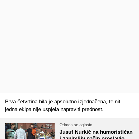
Prva četvrtina bila je apsolutno izjednačena, te niti
jedna ekipa nije uspjela napraviti prednost.
Odmah se oglasio
Jusuf Nurkić na humorističan
i zanimljiv način proslavio