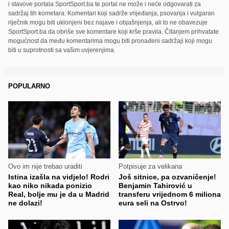
i stavove portala SportSport.ba te portal ne može i neće odgovarati za
sadržaj tih kometara. Komentari koji sadrže vrijeđanja, psovanja i vulgaran
riječnik mogu biti uklonjeni bez najave i objašnjenja, ali to ne obavezuje
SportSport.ba da obriše sve komentare koji krše pravila. Čitanjem prihvatate
mogućnost da među komentarima mogu biti pronađeni sadržaji koji mogu
biti u suprotnosti sa vašim uvjerenjima.
POPULARNO
Ovo im nije trebao uraditi
Potpisuje za velikana
Istina izašla na vidjelo! Rodri
Još sitnice, pa ozvaničenje!
kao niko nikada ponizio
Benjamin Tahirović u
Real, bolje mu je da u Madrid
transferu vrijednom 6 miliona
ne dolazi!
eura seli na Ostrvo!