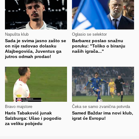
Napušta klub
Oglasio se selektor
Sada je svima jasno zašto se
Barbarez poslao snažnu
on nije radovao dolasku
poruku: "Toliko o biranju
Alajbegovića, Juventus ga
naših igrača..."
jutros odmah prodao!
Bravo majstore
Čeka se samo zvanična potvrda
Haris Tabaković junak
Samed Baždar ima novi klub,
Salzburga: Ušao i pogodio
igrat će Evropu!
za veliku pobjedu