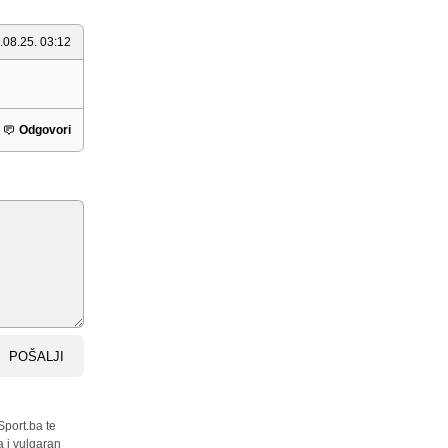
.08.25. 03:12
Odgovori
POŠALJI
Sport.ba te
a i vulgaran