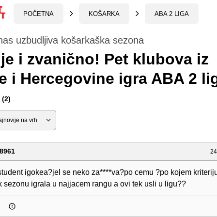
POČETNA
KOŠARKA
ABA 2 LIGA
nas uzbudljiva košarkaška sezona
je i zvanično! Pet klubova iz
 i Hercegovine igra ABA 2 li
(2)
8961
24
 student igokea?jel se neko za****va?po cemu ?po kojem kriterij
k sezonu igrala u najjacem rangu a ovi tek usli u ligu??