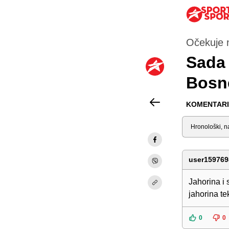
Očekuje 
Sada 
Bosne
KOMENTARI 
Sortiraj
user159769
Jahorina i
jahorina te
0
0