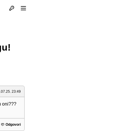
Otvori profil
Otvori meni
gu!
.07.25. 23:49
u oni???
Odgovori