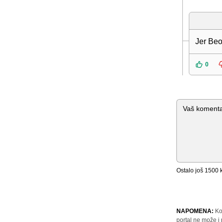
Jer Be
0
Komentar
Ostalo još
1500
k
NAPOMENA:
Ko
portal ne može i