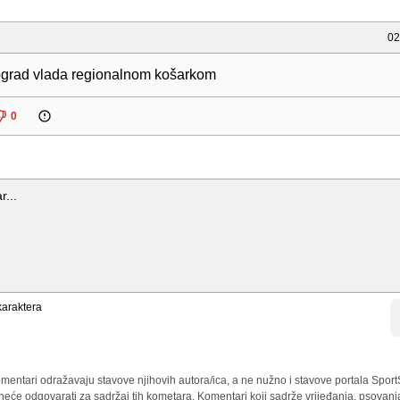
02
ograd vlada regionalnom košarkom
0
araktera
mentari odražavaju stavove njihovih autora/ica, a ne nužno i stavove portala Sport
 neće odgovarati za sadržaj tih kometara. Komentari koji sadrže vrijeđanja, psovanj