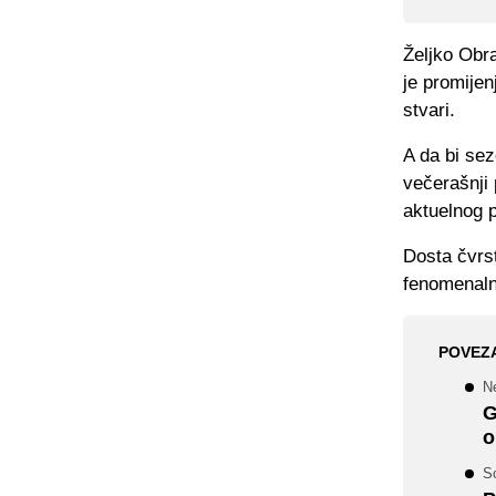
Željko Obra
je promijen
stvari.
A da bi sez
večerašnji 
aktuelnog p
Dosta čvrs
fenomenalno
POVEZ
N
G
o
Sc