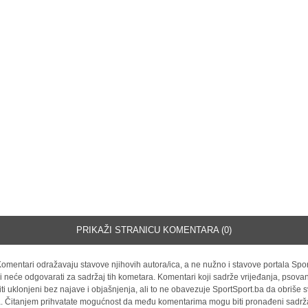
PRIKAŽI STRANICU KOMENTARA (0)
omentari odražavaju stavove njihovih autora/ica, a ne nužno i stavove portala Spor
i neće odgovarati za sadržaj tih kometara. Komentari koji sadrže vrijeđanja, psovan
iti uklonjeni bez najave i objašnjenja, ali to ne obavezuje SportSport.ba da obriše
la. Čitanjem prihvatate mogućnost da među komentarima mogu biti pronađeni sadrža