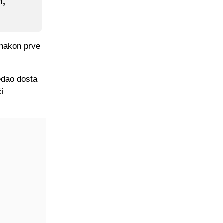
n,
 nakon prve
ledao dosta
ći