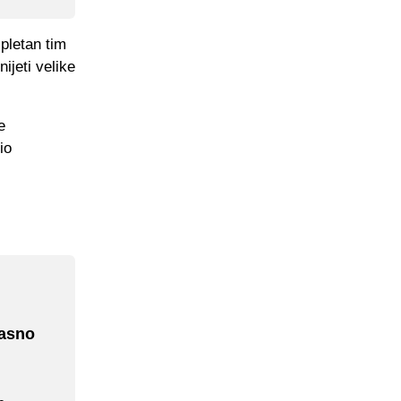
pletan tim
ijeti velike
e
io
jasno