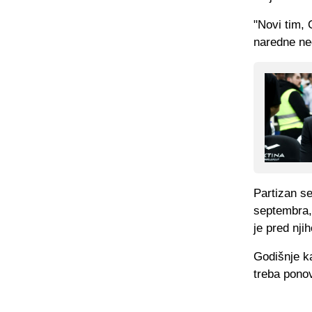
"Novi tim, 
naredne ned
Partizan se
septembra, 
je pred nji
Godišnje ka
treba ponov