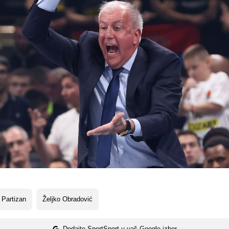
 Partizan
Željko Obradović
Dodajte SportSport u vaš Google izbor