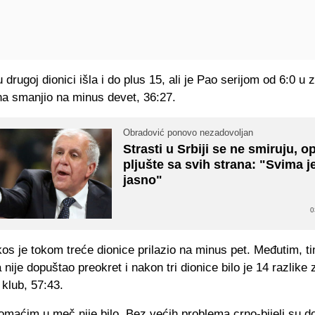
u drugoj dionici išla i do plus 15, ali je Pao serijom od 6:0 u 
a smanjio na minus devet, 36:27.
Obradović ponovo nezadovoljan
Strasti u Srbiji se ne smiruju, o
pljušte sa svih strana: "Svima j
jasno"
0
os je tokom treće dionice prilazio na minus pet. Međutim, t
nije dopuštao preokret i nakon tri dionice bilo je 14 razlike 
klub, 57:43.
maćim u meč nije bilo. Bez većih problema crno-bijeli su do