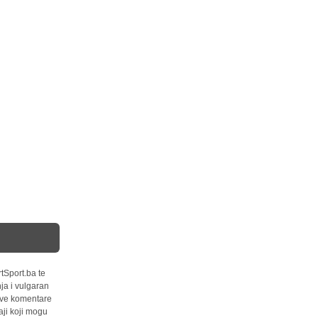
tSport.ba te
ja i vulgaran
 sve komentare
ji koji mogu