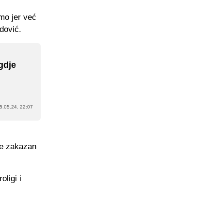
mo jer već
dović.
gdje
5.05.24. 22:07
ige zakazan
ligi i