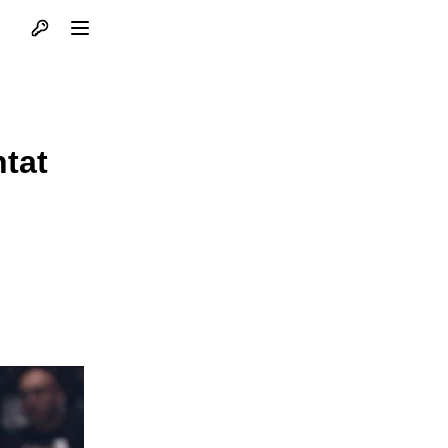
Otvori profil
Otvori meni
tat