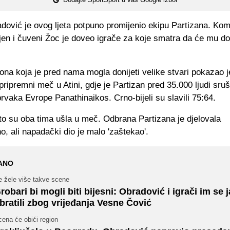
dović je ovog ljeta potpuno promijenio ekipu Partizana. Kom
jen i čuveni Žoc je doveo igrače za koje smatra da će mu don
ona koja je pred nama mogla donijeti velike stvari pokazao j
pripremni meč u Atini, gdje je Partizan pred 35.000 ljudi sruš
rvaka Evrope Panathinaikos. Crno-bijeli su slavili 75:64.
to su oba tima ušla u meč. Odbrana Partizana je djelovala
, ali napadački dio je malo 'zaštekao'.
ANO
e žele više takve scene
robari bi mogli biti bijesni: Obradović i igrači im se 
bratili zbog vrijeđanja Vesne Čović
ena će obići region