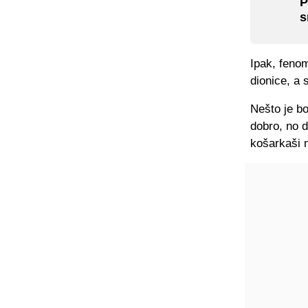
P
s
Ipak, fenom
dionice, a 
Nešto je bo
dobro, no d
košarkaši n