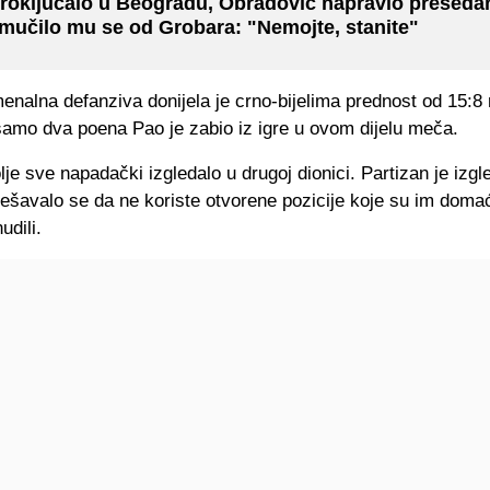
roključalo u Beogradu, Obradović napravio preseda
mučilo mu se od Grobara: "Nemojte, stanite"
enalna defanziva donijela je crno-bijelima prednost od 15:8
samo dva poena Pao je zabio iz igre u ovom dijelu meča.
lje sve napadački izgledalo u drugoj dionici. Partizan je izg
ešavalo se da ne koriste otvorene pozicije koje su im doma
udili.