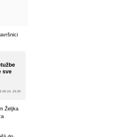
završnici
ptužbe
e sve
3.06.24. 23:30
im Željka
za
šli do