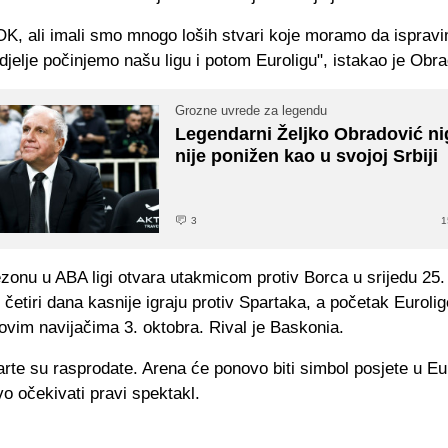
OK, ali imali smo mnogo loših stvari koje moramo da ispravi
jelje počinjemo našu ligu i potom Euroligu", istakao je Obra
Grozne uvrede za legendu
Legendarni Željko Obradović ni
nije ponižen kao u svojoj Srbiji
3
1
zonu u ABA ligi otvara utakmicom protiv Borca u srijedu 25.
četiri dana kasnije igraju protiv Spartaka, a početak Eurol
hovim navijačima 3. oktobra. Rival je Baskonia.
rte su rasprodate. Arena će ponovo biti simbol posjete u Euro
o očekivati pravi spektakl.