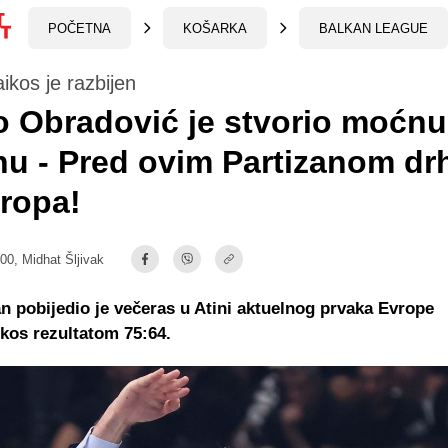
POČETNA
KOŠARKA
BALKAN LEAGUE
ikos je razbijen
o Obradović je stvorio moćnu
u - Pred ovim Partizanom drh
ropa!
:00,
Midhat Šljivak
n pobijedio je večeras u Atini aktuelnog prvaka Evrope
kos rezultatom 75:64.