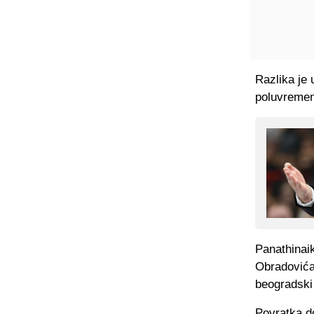
Razlika je 
poluvremen
Panathinaik
Obradovića 
beogradski 
Povratka do