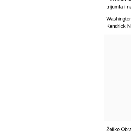
trijumfa i 
Washington
Kendrick N
Željko Obra