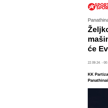
Panathina
Željk
mašin
će Ev
22.09.24. - 00
KK Partiza
Panathinai