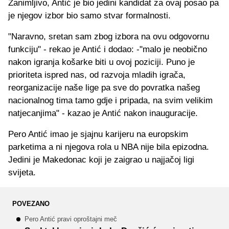
Zanimljivo, Antić je bio jedini kandidat za ovaj posao pa
je njegov izbor bio samo stvar formalnosti.
"Naravno, sretan sam zbog izbora na ovu odgovornu
funkciju" - rekao je Antić i dodao: -"malo je neobično
nakon igranja košarke biti u ovoj poziciji. Puno je
prioriteta ispred nas, od razvoja mladih igrača,
reorganizacije naše lige pa sve do povratka našeg
nacionalnog tima tamo gdje i pripada, na svim velikim
natjecanjima" - kazao je Antić nakon inauguracije.
Pero Antić imao je sjajnu karijeru na europskim
parketima a ni njegova rola u NBA nije bila epizodna.
Jedini je Makedonac koji je zaigrao u najjačoj ligi
svijeta.
POVEZANO
Pero Antić pravi oproštajni meč