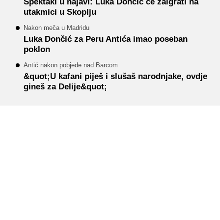
Spektakl u najavi: Luka Dončić će zaigrati na
utakmici u Skoplju
Nakon meča u Madridu
Luka Dončić za Peru Antića imao poseban
poklon
Antić nakon pobjede nad Barcom
&quot;U kafani piješ i slušaš narodnjake, ovdje
gineš za Delije&quot;