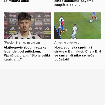
18 miliona eura!
sinoć čelnicima Bayerna
saopštio odluku
"Problemi" s novim brojem
A, tek je prvo kolo
Alajbegović zbog hrvatske
Nova sudijska sprdnja i
legende pod pritiskom,
cirkus u Banjaluci: Cijela BiH
Pjanić ga brani: "Bio je veliki
se smije, ali niko se neće ni
igrač, ali..."
počešati!