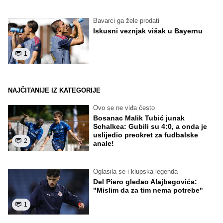
Bavarci ga žele prodati
Iskusni veznjak višak u Bayernu
1
NAJČITANIJE IZ KATEGORIJE
Ovo se ne viđa često
Bosanac Malik Tubić junak
Schalkea: Gubili su 4:0, a onda je
uslijedio preokret za fudbalske
2
anale!
Oglasila se i klupska legenda
Del Piero gledao Alajbegovića:
"Mislim da za tim nema potrebe"
1