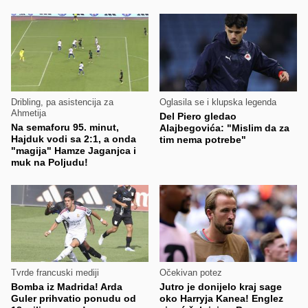
Dribling, pa asistencija za
Oglasila se i klupska legenda
Ahmetija
Del Piero gledao
Na semaforu 95. minut,
Alajbegovića: "Mislim da za
Hajduk vodi sa 2:1, a onda
tim nema potrebe"
"magija" Hamze Jaganjca i
muk na Poljudu!
Tvrde francuski mediji
Očekivan potez
Bomba iz Madrida! Arda
Jutro je donijelo kraj sage
Guler prihvatio ponudu od
oko Harryja Kanea! Englez