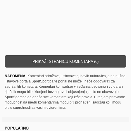
PRIKAŽI STRANICU KOMENTARA (0)
NAPOMENA:
Komentari odražavaju stavove njihovih autora/ica, a ne nužno
i stavove portala SportSport.ba te portal ne može i neće odgovarati za
sadržaj tih kometara. Komentari koji sadrže vrijeđanja, psovanja i vulgaran
riječnik mogu biti uklonjeni bez najave i objašnjenja, ali to ne obavezuje
SportSport.ba da obriše sve komentare koji krše pravila. Čitanjem prihvatate
mogućnost da među komentarima mogu biti pronađeni sadržaji koji mogu
biti u suprotnosti sa vašim uvjerenjima.
POPULARNO