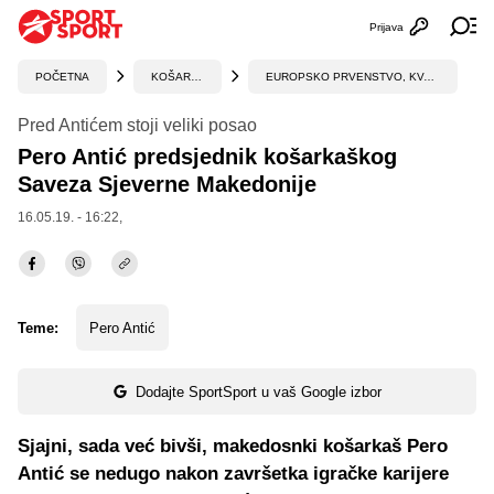
Prijava
Otvori profi
Ot
POČETNA
KOŠARKA
EUROPSKO PRVENSTVO, KVALIFIKACIJE
Pred Antićem stoji veliki posao
Pero Antić predsjednik košarkaškog
Saveza Sjeverne Makedonije
16.05.19. - 16:22,
Teme:
Pero Antić
Dodajte SportSport u vaš Google izbor
Sjajni, sada već bivši, makedosnki košarkaš Pero
Antić se nedugo nakon završetka igračke karijere