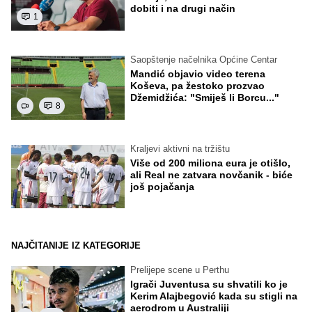
dobiti i na drugi način
1
Saopštenje načelnika Općine Centar
Mandić objavio video terena
Koševa, pa žestoko prozvao
Džemidžića: "Smiješ li Borcu..."
8
Kraljevi aktivni na tržištu
Više od 200 miliona eura je otišlo,
ali Real ne zatvara novčanik - biće
još pojačanja
NAJČITANIJE IZ KATEGORIJE
Prelijepe scene u Perthu
Igrači Juventusa su shvatili ko je
Kerim Alajbegović kada su stigli na
aerodrom u Australiji