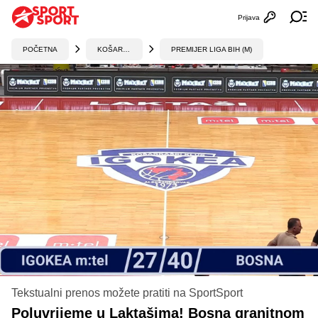
Prijava
Otvori profi
Ot
POČETNA
KOŠARKA
PREMIJER LIGA BIH (M)
Tekstualni prenos možete pratiti na SportSport
Poluvrijeme u Laktašima! Bosna granitnom