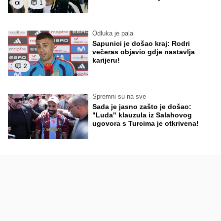
1
Odluka je pala
Sapunici je došao kraj: Rodri
večeras objavio gdje nastavlja
karijeru!
2
Spremni su na sve
Sada je jasno zašto je došao:
"Luda" klauzula iz Salahovog
ugovora s Turcima je otkrivena!