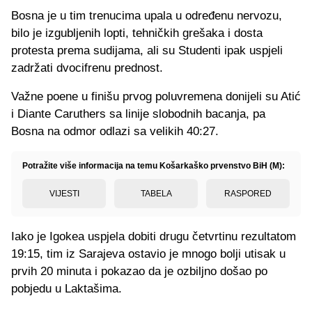
Bosna je u tim trenucima upala u određenu nervozu,
bilo je izgubljenih lopti, tehničkih grešaka i dosta
protesta prema sudijama, ali su Studenti ipak uspjeli
zadržati dvocifrenu prednost.
Važne poene u finišu prvog poluvremena donijeli su Atić
i Diante Caruthers sa linije slobodnih bacanja, pa
Bosna na odmor odlazi sa velikih 40:27.
Potražite više informacija na temu Košarkaško prvenstvo BiH (M):
VIJESTI
TABELA
RASPORED
Iako je Igokea uspjela dobiti drugu četvrtinu rezultatom
19:15, tim iz Sarajeva ostavio je mnogo bolji utisak u
prvih 20 minuta i pokazao da je ozbiljno došao po
pobjedu u Laktašima.