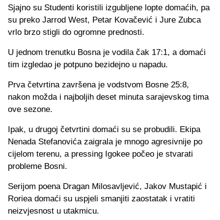
Sjajno su Studenti koristili izgubljene lopte domaćih, pa
su preko Jarrod West, Petar Kovačević i Jure Zubca
vrlo brzo stigli do ogromne prednosti.
U jednom trenutku Bosna je vodila čak 17:1, a domaći
tim izgledao je potpuno bezidejno u napadu.
Prva četvrtina završena je vodstvom Bosne 25:8,
nakon možda i najboljih deset minuta sarajevskog tima
ove sezone.
Ipak, u drugoj četvrtini domaći su se probudili. Ekipa
Nenada Stefanovića zaigrala je mnogo agresivnije po
cijelom terenu, a pressing Igokee počeo je stvarati
probleme Bosni.
Serijom poena Dragan Milosavljević, Jakov Mustapić i
Roriea domaći su uspjeli smanjiti zaostatak i vratiti
neizvjesnost u utakmicu.