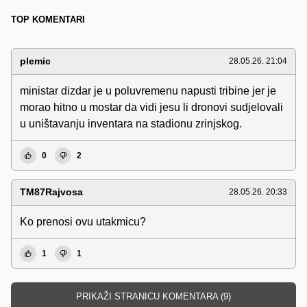
TOP KOMENTARI
plemic
28.05.26. 21:04
ministar dizdar je u poluvremenu napusti tribine jer je
morao hitno u mostar da vidi jesu li dronovi sudjelovali
u uništavanju inventara na stadionu zrinjskog.
0
2
TM87Rajvosa
28.05.26. 20:33
Ko prenosi ovu utakmicu?
1
1
PRIKAŽI STRANICU KOMENTARA (9)