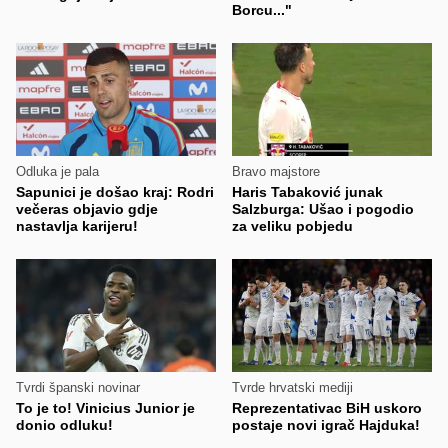
Borcu..."
Odluka je pala
Bravo majstore
Sapunici je došao kraj: Rodri
Haris Tabaković junak
večeras objavio gdje
Salzburga: Ušao i pogodio
nastavlja karijeru!
za veliku pobjedu
Tvrdi španski novinar
Tvrde hrvatski mediji
To je to! Vinicius Junior je
Reprezentativac BiH uskoro
donio odluku!
postaje novi igrač Hajduka!