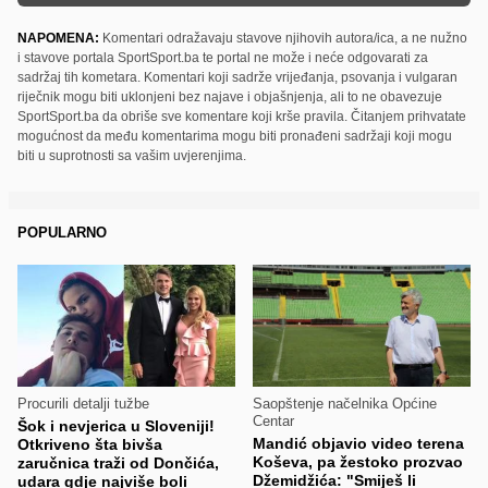
NAPOMENA:
Komentari odražavaju stavove njihovih autora/ica, a ne nužno
i stavove portala SportSport.ba te portal ne može i neće odgovarati za
sadržaj tih kometara. Komentari koji sadrže vrijeđanja, psovanja i vulgaran
riječnik mogu biti uklonjeni bez najave i objašnjenja, ali to ne obavezuje
SportSport.ba da obriše sve komentare koji krše pravila. Čitanjem prihvatate
mogućnost da među komentarima mogu biti pronađeni sadržaji koji mogu
biti u suprotnosti sa vašim uvjerenjima.
POPULARNO
Procurili detalji tužbe
Saopštenje načelnika Općine
Centar
Šok i nevjerica u Sloveniji!
Mandić objavio video terena
Otkriveno šta bivša
Koševa, pa žestoko prozvao
zaručnica traži od Dončića,
Džemidžića: "Smiješ li
udara gdje najviše boli