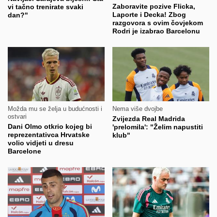
Zaboravite pozive Flicka,
vi tačno trenirate svaki
Laporte i Decka! Zbog
dan?"
razgovora s ovim čovjekom
Rodri je izabrao Barcelonu
Možda mu se želja u budućnosti i
Nema više dvojbe
ostvari
Zvijezda Real Madrida
Dani Olmo otkrio kojeg bi
'prelomila': "Želim napustiti
reprezentativca Hrvatske
klub"
volio vidjeti u dresu
Barcelone