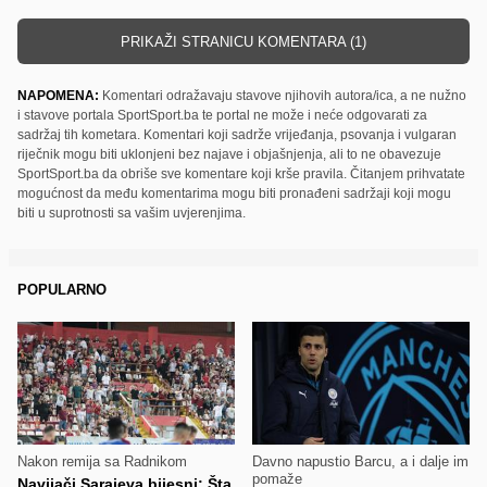
PRIKAŽI STRANICU KOMENTARA (1)
NAPOMENA:
Komentari odražavaju stavove njihovih autora/ica, a ne nužno
i stavove portala SportSport.ba te portal ne može i neće odgovarati za
sadržaj tih kometara. Komentari koji sadrže vrijeđanja, psovanja i vulgaran
riječnik mogu biti uklonjeni bez najave i objašnjenja, ali to ne obavezuje
SportSport.ba da obriše sve komentare koji krše pravila. Čitanjem prihvatate
mogućnost da među komentarima mogu biti pronađeni sadržaji koji mogu
biti u suprotnosti sa vašim uvjerenjima.
POPULARNO
Nakon remija sa Radnikom
Davno napustio Barcu, a i dalje im
pomaže
Navijači Sarajeva bijesni: Šta