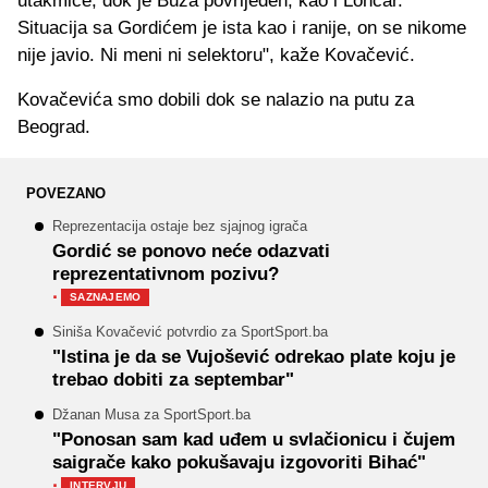
utakmice, dok je Buza povrijeđen, kao i Lončar.
Situacija sa Gordićem je ista kao i ranije, on se nikome
nije javio. Ni meni ni selektoru", kaže Kovačević.
Kovačevića smo dobili dok se nalazio na putu za
Beograd.
POVEZANO
Reprezentacija ostaje bez sjajnog igrača
Gordić se ponovo neće odazvati
reprezentativnom pozivu?
·
SAZNAJEMO
Siniša Kovačević potvrdio za SportSport.ba
"Istina je da se Vujošević odrekao plate koju je
trebao dobiti za septembar"
Džanan Musa za SportSport.ba
"Ponosan sam kad uđem u svlačionicu i čujem
saigrače kako pokušavaju izgovoriti Bihać"
·
INTERVJU