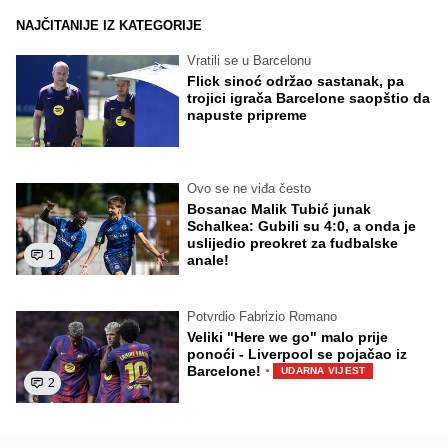
NAJČITANIJE IZ KATEGORIJE
Vratili se u Barcelonu
Flick sinoć održao sastanak, pa
trojici igrača Barcelone saopštio da
napuste pripreme
Ovo se ne viđa često
Bosanac Malik Tubić junak
Schalkea: Gubili su 4:0, a onda je
uslijedio preokret za fudbalske
1
anale!
Potvrdio Fabrizio Romano
Veliki "Here we go" malo prije
ponoći - Liverpool se pojačao iz
·
Barcelone!
UDARNA VIJEST
2