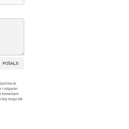
POŠALJI
Sport.ba te
a i vulgaran
sve komentare
 koji mogu biti