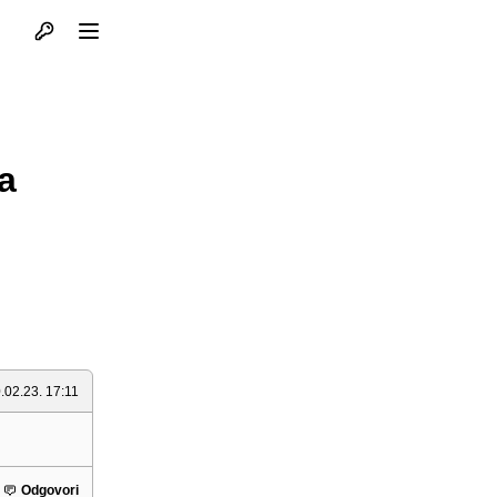
Otvori profil
Otvori meni
a
.02.23. 17:11
Odgovori