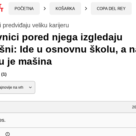
POČETNA
KOŠARKA
COPA DEL REY
i predviđaju veliku karijeru
vnici pored njega izgledaju
šni: Ide u osnovnu školu, a n
u je mašina
(1)
20
es.