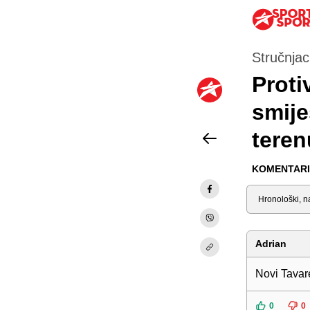
Stručnjac
Proti
smije
teren
KOMENTARI 
Sortiraj
Adrian
Novi Tavar
0
0