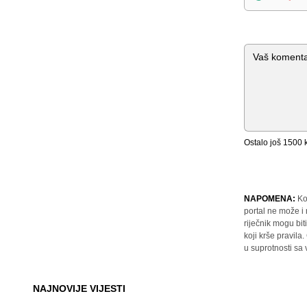
Komentar
Ostalo još
1500
k
NAPOMENA:
Ko
portal ne može i
riječnik mogu bit
koji krše pravil
u suprotnosti sa
NAJNOVIJE VIJESTI