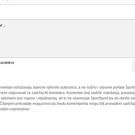
araktera
mentari odražavaju stavove njihovih autora/ica, a ne nužno i stavove portala Sport
 neće odgovarati za sadržaj tih kometara. Komentari koji sadrže vrijeđanja, psovanj
i uklonjeni bez najave i objašnjenja, ali to ne obavezuje SportSport.ba da obriše 
a. Čitanjem prihvatate mogućnost da među komentarima mogu biti pronađeni sadržaji
 vašim uvjerenjima.