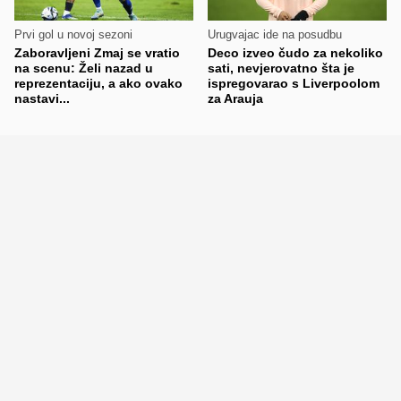
Prvi gol u novoj sezoni
Urugvajac ide na posudbu
Zaboravljeni Zmaj se vratio
Deco izveo čudo za nekoliko
na scenu: Želi nazad u
sati, nevjerovatno šta je
reprezentaciju, a ako ovako
ispregovarao s Liverpoolom
nastavi...
za Arauja