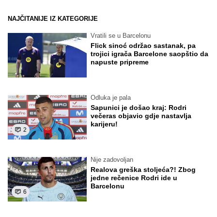
NAJČITANIJE IZ KATEGORIJE
Vratili se u Barcelonu
Flick sinoć održao sastanak, pa
trojici igrača Barcelone saopštio da
napuste pripreme
Odluka je pala
Sapunici je došao kraj: Rodri
večeras objavio gdje nastavlja
karijeru!
2
Nije zadovoljan
Realova greška stoljeća?! Zbog
jedne rečenice Rodri ide u
Barcelonu
6