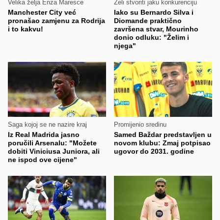
Velika želja Enza Maresce
Želi stvoriti jaku konkurenciju
Manchester City već
Iako su Bernardo Silva i
pronašao zamjenu za Rodrija
Diomande praktično
i to kakvu!
završena stvar, Mourinho
donio odluku: "Želim i
njega"
Saga kojoj se ne nazire kraj
Promijenio sredinu
Iz Real Madrida jasno
Samed Baždar predstavljen u
poručili Arsenalu: "Možete
novom klubu: Zmaj potpisao
dobiti Viniciusa Juniora, ali
ugovor do 2031. godine
ne ispod ove cijene"