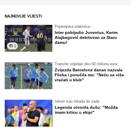
NAJNOVIJE VIJESTI
Prijateljska utakmica
Inter pobijedio Juventus, Kerim
Alajbegović debitovao za Staru
damu!
1
Transfer vrijedan oko 50 miliona eura
Zvijezda Barcelone danas nazvala
Flicka i poručila mu: "Neću se više
vraćati u klub"
Iskren kao nikada do sada
Legenda otvorila dušu: "Možda
imam krticu u ekipi"