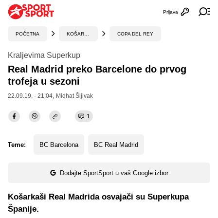
Prijava
Otvori profi
Ot
POČETNA
KOŠARKA
COPA DEL REY
Kraljevima Superkup
Real Madrid preko Barcelone do prvog
trofeja u sezoni
22.09.19. - 21:04,
Midhat Šljivak
1
Teme:
BC Barcelona
BC Real Madrid
Dodajte SportSport u vaš Google izbor
Košarkaši Real Madrida osvajači su Superkupa
Španije.