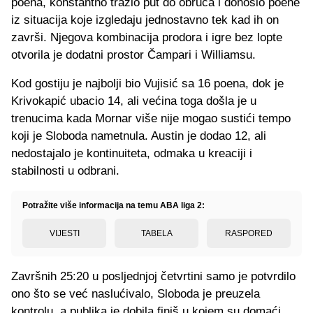
poena, konstantno tražio put do obruča i donosio poene
iz situacija koje izgledaju jednostavno tek kad ih on
završi. Njegova kombinacija prodora i igre bez lopte
otvorila je dodatni prostor Čampari i Williamsu.
Kod gostiju je najbolji bio Vujisić sa 16 poena, dok je
Krivokapić ubacio 14, ali većina toga došla je u
trenucima kada Mornar više nije mogao sustići tempo
koji je Sloboda nametnula. Austin je dodao 12, ali
nedostajalo je kontinuiteta, odmaka u kreaciji i
stabilnosti u odbrani.
Potražite više informacija na temu ABA liga 2:
VIJESTI
TABELA
RASPORED
Završnih 25:20 u posljednjoj četvrtini samo je potvrdilo
ono što se već naslućivalo, Sloboda je preuzela
kontrolu, a publika je dobila finiš u kojem su domaći