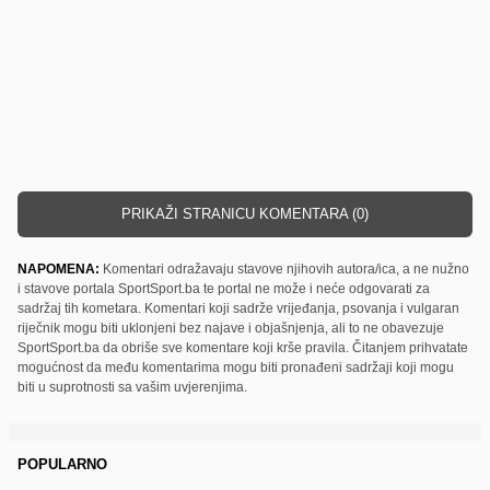
PRIKAŽI STRANICU KOMENTARA (0)
NAPOMENA:
Komentari odražavaju stavove njihovih autora/ica, a ne nužno
i stavove portala SportSport.ba te portal ne može i neće odgovarati za
sadržaj tih kometara. Komentari koji sadrže vrijeđanja, psovanja i vulgaran
riječnik mogu biti uklonjeni bez najave i objašnjenja, ali to ne obavezuje
SportSport.ba da obriše sve komentare koji krše pravila. Čitanjem prihvatate
mogućnost da među komentarima mogu biti pronađeni sadržaji koji mogu
biti u suprotnosti sa vašim uvjerenjima.
POPULARNO