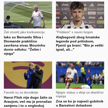
Želi stvoriti jaku konkurenciju
"Problemi" s novim brojem
Iako su Bernardo Silva i
Alajbegović zbog hrvatske
Diomande praktično
legende pod pritiskom,
završena stvar, Mourinho
Pjanić ga brani: "Bio je veliki
donio odluku: "Želim i
igrač, ali..."
njega"
Favoriti su za dovođenje
Njegov status u ekipi se drastično
mijenja
Hansi Flick nije dugo žalio za
Zna se ko je najveći gubitnik
Araujom, već mu je pronašao
u Barceloni dolaskom
zamjenu i to u engleskoj