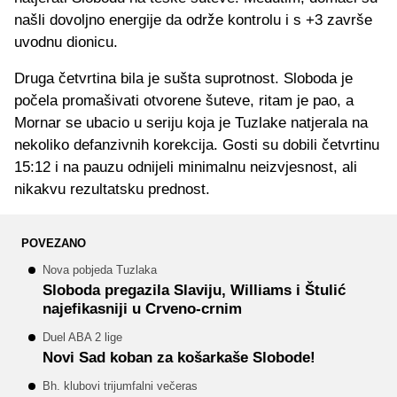
našli dovoljno energije da održe kontrolu i s +3 završe
uvodnu dionicu.
Druga četvrtina bila je sušta suprotnost. Sloboda je
počela promašivati otvorene šuteve, ritam je pao, a
Mornar se ubacio u seriju koja je Tuzlake natjerala na
nekoliko defanzivnih korekcija. Gosti su dobili četvrtinu
15:12 i na pauzu odnijeli minimalnu neizvjesnost, ali
nikakvu rezultatsku prednost.
POVEZANO
Nova pobjeda Tuzlaka
Sloboda pregazila Slaviju, Williams i Štulić
najefikasniji u Crveno-crnim
Duel ABA 2 lige
Novi Sad koban za košarkaše Slobode!
Bh. klubovi trijumfalni večeras