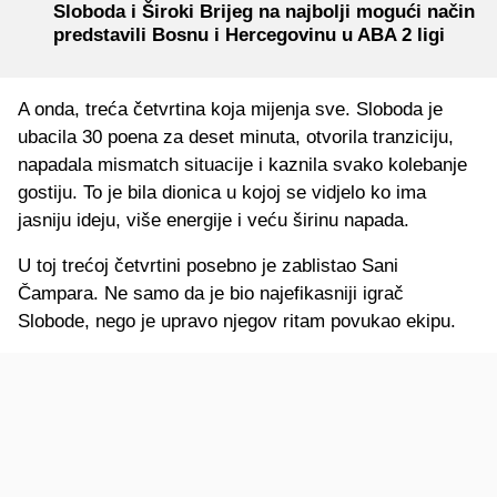
Sloboda i Široki Brijeg na najbolji mogući način
predstavili Bosnu i Hercegovinu u ABA 2 ligi
A onda, treća četvrtina koja mijenja sve. Sloboda je
ubacila 30 poena za deset minuta, otvorila tranziciju,
napadala mismatch situacije i kaznila svako kolebanje
gostiju. To je bila dionica u kojoj se vidjelo ko ima
jasniju ideju, više energije i veću širinu napada.
U toj trećoj četvrtini posebno je zablistao Sani
Čampara. Ne samo da je bio najefikasniji igrač
Slobode, nego je upravo njegov ritam povukao ekipu.