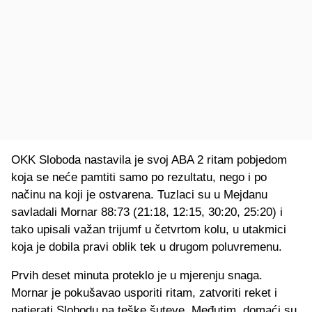
OKK Sloboda nastavila je svoj ABA 2 ritam pobjedom
koja se neće pamtiti samo po rezultatu, nego i po
načinu na koji je ostvarena. Tuzlaci su u Mejdanu
savladali Mornar 88:73 (21:18, 12:15, 30:20, 25:20) i
tako upisali važan trijumf u četvrtom kolu, u utakmici
koja je dobila pravi oblik tek u drugom poluvremenu.
Prvih deset minuta proteklo je u mjerenju snaga.
Mornar je pokušavao usporiti ritam, zatvoriti reket i
natjerati Slobodu na teške šuteve. Međutim, domaći su