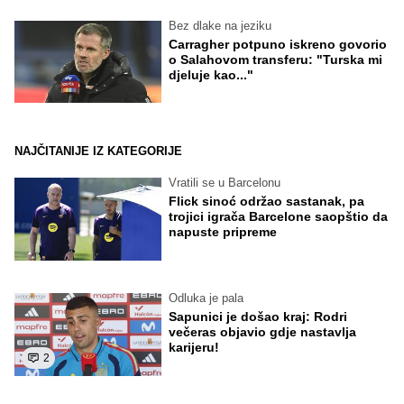
Bez dlake na jeziku
Carragher potpuno iskreno govorio
o Salahovom transferu: "Turska mi
djeluje kao..."
NAJČITANIJE IZ KATEGORIJE
Vratili se u Barcelonu
Flick sinoć održao sastanak, pa
trojici igrača Barcelone saopštio da
napuste pripreme
Odluka je pala
Sapunici je došao kraj: Rodri
večeras objavio gdje nastavlja
karijeru!
2