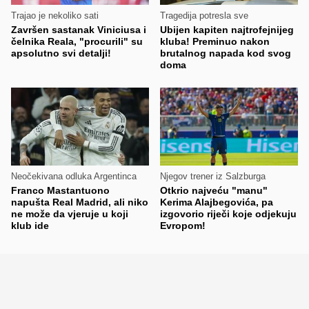
Trajao je nekoliko sati
Tragedija potresla sve
Završen sastanak Viniciusa i
Ubijen kapiten najtrofejnijeg
čelnika Reala, "procurili" su
kluba! Preminuo nakon
apsolutno svi detalji!
brutalnog napada kod svog
doma
Neočekivana odluka Argentinca
Njegov trener iz Salzburga
Franco Mastantuono
Otkrio najveću "manu"
napušta Real Madrid, ali niko
Kerima Alajbegovića, pa
ne može da vjeruje u koji
izgovorio riječi koje odjekuju
klub ide
Evropom!