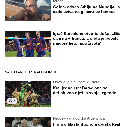
terena
Golom odveo Srbiju na Mundijal, a
sada uživa na gliseru uz tompus
Igrač Barcelone otvorio dušu: „Bio
sam na vrhuncu, a onda je počelo
najgore ljeto mog života“
NAJČITANIJE IZ KATEGORIJE
Osvojio je s ekipom 21 trofej
Kraj jedne ere: Barcelona se i
definitivno riješila svoje legende
5
Neočekivana odluka Argentinca
Franco Mastantuono napušta Real