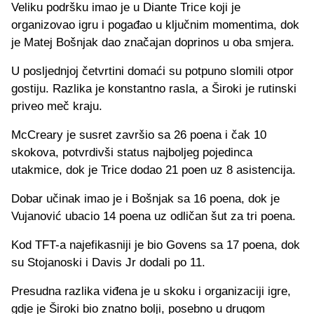
Veliku podršku imao je u Diante Trice koji je
organizovao igru i pogađao u ključnim momentima, dok
je Matej Bošnjak dao značajan doprinos u oba smjera.
U posljednjoj četvrtini domaći su potpuno slomili otpor
gostiju. Razlika je konstantno rasla, a Široki je rutinski
priveo meč kraju.
McCreary je susret završio sa 26 poena i čak 10
skokova, potvrdivši status najboljeg pojedinca
utakmice, dok je Trice dodao 21 poen uz 8 asistencija.
Dobar učinak imao je i Bošnjak sa 16 poena, dok je
Vujanović ubacio 14 poena uz odličan šut za tri poena.
Kod TFT-a najefikasniji je bio Govens sa 17 poena, dok
su Stojanoski i Davis Jr dodali po 11.
Presudna razlika viđena je u skoku i organizaciji igre,
gdje je Široki bio znatno bolji, posebno u drugom