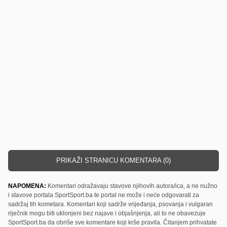
PRIKAŽI STRANICU KOMENTARA (0)
NAPOMENA:
Komentari odražavaju stavove njihovih autora/ica, a ne nužno
i stavove portala SportSport.ba te portal ne može i neće odgovarati za
sadržaj tih kometara. Komentari koji sadrže vrijeđanja, psovanja i vulgaran
riječnik mogu biti uklonjeni bez najave i objašnjenja, ali to ne obavezuje
SportSport.ba da obriše sve komentare koji krše pravila. Čitanjem prihvatate