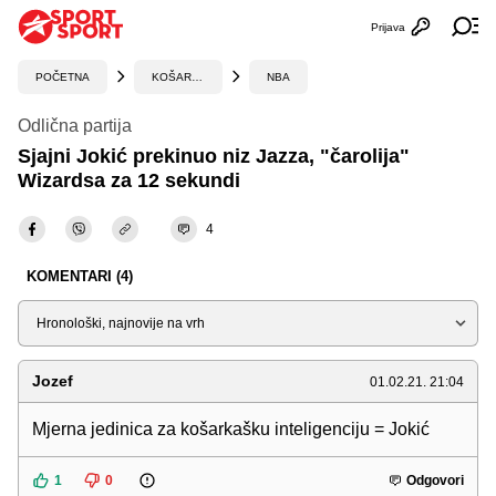
Prijava
Otvori profi
Ot
POČETNA
KOŠARKA
NBA
Odlična partija
Sjajni Jokić prekinuo niz Jazza, "čarolija"
Wizardsa za 12 sekundi
4
KOMENTARI (4)
Sortiraj
Jozef
01.02.21. 21:04
Mjerna jedinica za košarkašku inteligenciju = Jokić
1
0
Odgovori