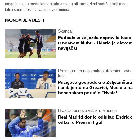
mogućnost da među komentarima mogu biti pronađeni sadržaji koji mogu
biti u suprotnosti sa vašim uvjerenjima.
NAJNOVIJE VIJESTI
Skandal
Fudbalska zvijezda napravila haos
u noćnom klubu - Udario je glavom
navijača!
Press-konferencija nakon utakmice prvog
kola
Puzigaća gospodski o Željezničaru
i ambijentu na Grbavici, Muslera na
3
bosanskom poručio "Hvala!"
Brazilac ponovo višak u Madridu
Real Madrid donio odluku: Endrick
odlazi u Premier ligu!