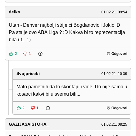
delko
01.02.21. 09:54
Utah - Denver najbolji strijelci Bogdanovic i Jokic :D
Pa sta je ovo ABA Liga ? :D Kakva bi to reprezentacija
bila uf... : )
2
1
Odgovori
Svojprisebi
01.02.21. 10:39
Malo pametnih da to skontaju i vide. I to nije samo u
kosarci kakvi bi u svemu bili...
2
1
Odgovori
GAZIJASAISTOKA_
01.02.21. 08:25