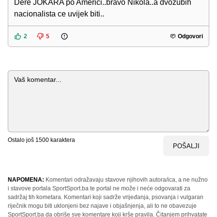
Dere JOKARA po Americi..bravo Nikola..a dvozubih
nacionalista ce uvijek biti..
2
5
Odgovori
Komentar
Ostalo još
1500
karaktera
POŠALJI
NAPOMENA:
Komentari odražavaju stavove njihovih autora/ica, a ne nužno
i stavove portala SportSport.ba te portal ne može i neće odgovarati za
sadržaj tih kometara. Komentari koji sadrže vrijeđanja, psovanja i vulgaran
riječnik mogu biti uklonjeni bez najave i objašnjenja, ali to ne obavezuje
SportSport.ba da obriše sve komentare koji krše pravila. Čitanjem prihvatate