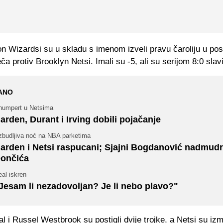
 Wizardsi su u skladu s imenom izveli pravu čaroliju u posl
a protiv Brooklyn Netsi. Imali su -5, ali su serijom 8:0 slavi
ANO
humpert u Netsima
arden, Durant i Irving dobili pojačanje
zbudljiva noć na NBA parketima
arden i Netsi raspucani; Sjajni Bogdanović nadmudr
ončića
al iskren
Jesam li nezadovoljan? Je li nebo plavo?"
l i Russel Westbrook su postigli dvije trojke, a Netsi su izm