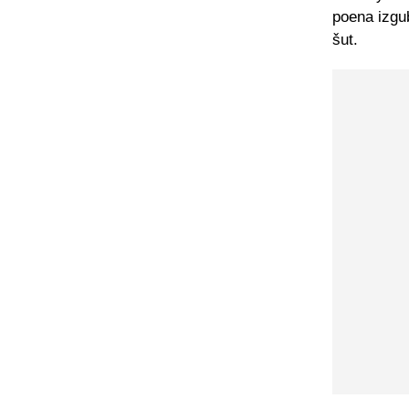
poena izgub
šut.