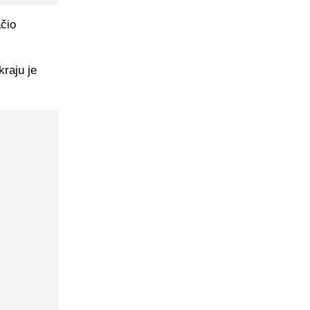
ačio
kraju je