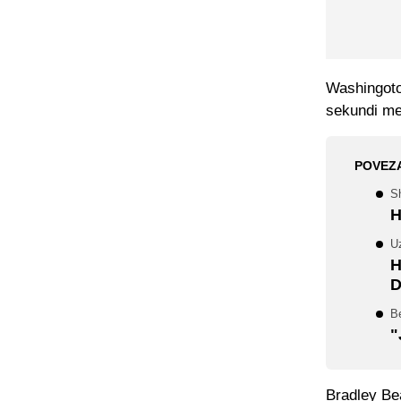
Washingoton
sekundi meč
POVEZ
S
H
U
H
D
Be
"
Bradley Bea