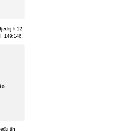
jednjih 12
li 149:146.
io
eđu tih