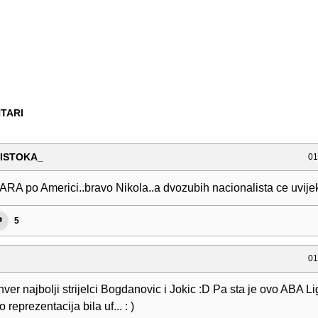
TARI
ISTOKA_
01
RA po Americi..bravo Nikola..a dvozubih nacionalista ce uvijek 
5
01
ver najbolji strijelci Bogdanovic i Jokic :D Pa sta je ovo ABA Li
 reprezentacija bila uf... : )