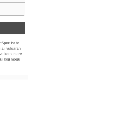
tSport.ba te
ja i vulgaran
 sve komentare
ji koji mogu