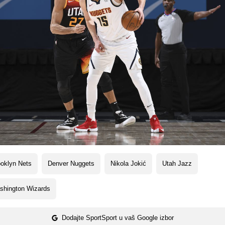
oklyn Nets
Denver Nuggets
Nikola Jokić
Utah Jazz
shington Wizards
Dodajte SportSport u vaš Google izbor