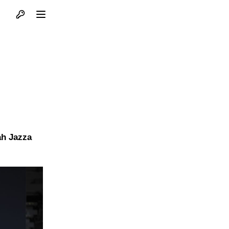
Otvori profil
Otvori meni
ah Jazza