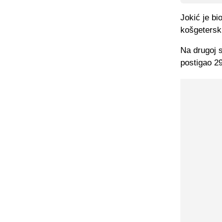
Jokić je bi
košgeterski
Na drugoj s
postigao 29