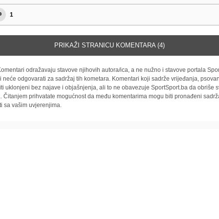
1
PRIKAŽI STRANICU KOMENTARA (4)
omentari odražavaju stavove njihovih autora/ica, a ne nužno i stavove portala Spor
i neće odgovarati za sadržaj tih kometara. Komentari koji sadrže vrijeđanja, psovan
iti uklonjeni bez najave i objašnjenja, ali to ne obavezuje SportSport.ba da obriše
la. Čitanjem prihvatate mogućnost da među komentarima mogu biti pronađeni sadrža
ti sa vašim uvjerenjima.