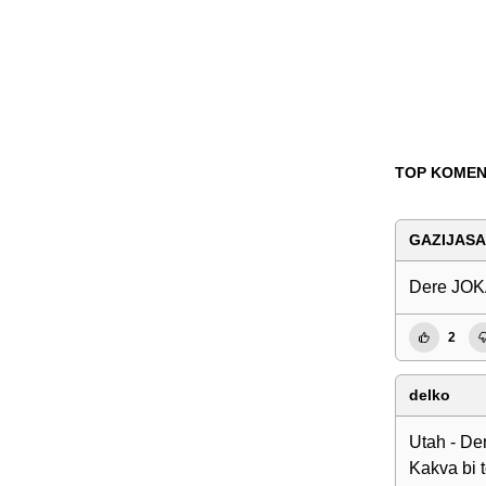
TOP KOMEN
GAZIJASA
Dere JOKA
2
delko
Utah - Den
Kakva bi to