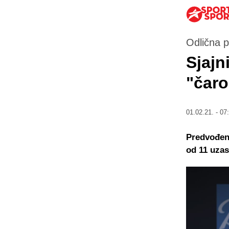
Odlična p
Sjajn
"čaro
01.02.21. - 07
Predvođeni
od 11 uzas