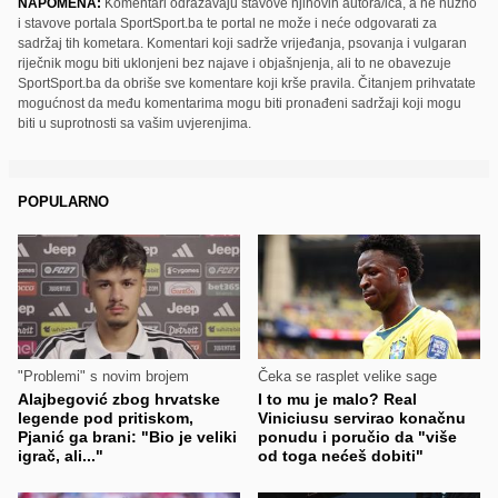
NAPOMENA:
Komentari odražavaju stavove njihovih autora/ica, a ne nužno
i stavove portala SportSport.ba te portal ne može i neće odgovarati za
sadržaj tih kometara. Komentari koji sadrže vrijeđanja, psovanja i vulgaran
riječnik mogu biti uklonjeni bez najave i objašnjenja, ali to ne obavezuje
SportSport.ba da obriše sve komentare koji krše pravila. Čitanjem prihvatate
mogućnost da među komentarima mogu biti pronađeni sadržaji koji mogu
biti u suprotnosti sa vašim uvjerenjima.
POPULARNO
"Problemi" s novim brojem
Čeka se rasplet velike sage
Alajbegović zbog hrvatske
I to mu je malo? Real
legende pod pritiskom,
Viniciusu servirao konačnu
Pjanić ga brani: "Bio je veliki
ponudu i poručio da "više
igrač, ali..."
od toga nećeš dobiti"