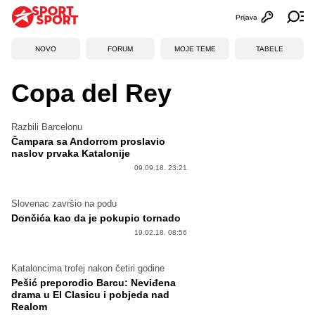
Prijava
Otvori profi
Ot
NOVO
FORUM
MOJE TEME
TABELE
Copa del Rey
Razbili Barcelonu
Čampara sa Andorrom proslavio
naslov prvaka Katalonije
09.09.18. 23:21
Slovenac završio na podu
Dončića kao da je pokupio tornado
19.02.18. 08:56
Kataloncima trofej nakon četiri godine
Pešić preporodio Barcu: Neviđena
drama u El Clasicu i pobjeda nad
Realom