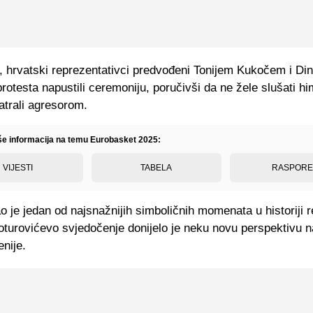
, hrvatski reprezentativci predvođeni Tonijem Kukočem i 
protesta napustili ceremoniju, poručivši da ne žele slušati h
atrali agresorom.
iše informacija na temu Eurobasket 2025:
VIJESTI
TABELA
RASPOR
ao je jedan od najsnažnijih simboličnih momenata u historiji 
oturovićevo svjedočenje donijelo je neku novu perspektivu 
enije.