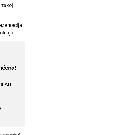
rtskoj
ezentacija
nkcija.
amćena!
li su
o