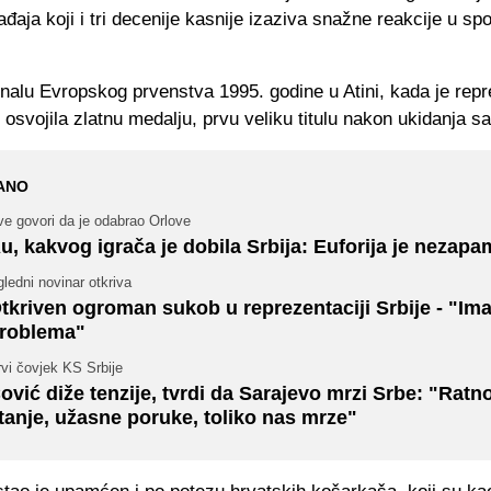
đaja koji i tri decenije kasnije izaziva snažne reakcije u spo
finalu Evropskog prvenstva 1995. godine u Atini, kada je repr
 osvojila zlatnu medalju, prvu veliku titulu nakon ukidanja sa
ANO
e govori da je odabrao Orlove
u, kakvog igrača je dobila Srbija: Euforija je nezap
ledni novinar otkriva
tkriven ogroman sukob u reprezentaciji Srbije - "Ima
roblema"
vi čovjek KS Srbije
ović diže tenzije, tvrdi da Sarajevo mrzi Srbe: "Ratn
tanje, užasne poruke, toliko nas mrze"