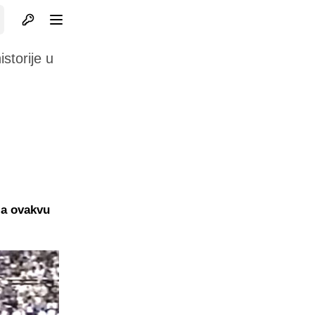
Otvori profil
Otvori meni
storije u
, a ovakvu