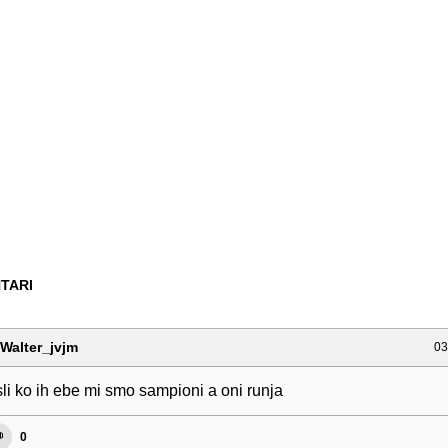
TARI
Walter_jvjm
03
li ko ih ebe mi smo sampioni a oni runja
0