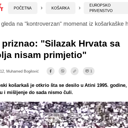
EUROPSKO
POČETNA
KOŠARKA
PRVENSTVO
gleda na "kontroverzan" momenat iz košarkaške hi
 priznao: "Silazak Hrvata sa
lja nisam primjetio"
:12,
Muhamed Bogilović
1
ski košarkaš je otkrio šta se desilo u Atini 1995. godine
u i mišljenje do sada nismo čuli.