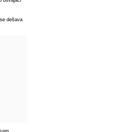
o osvajači
o se dešava
nisam