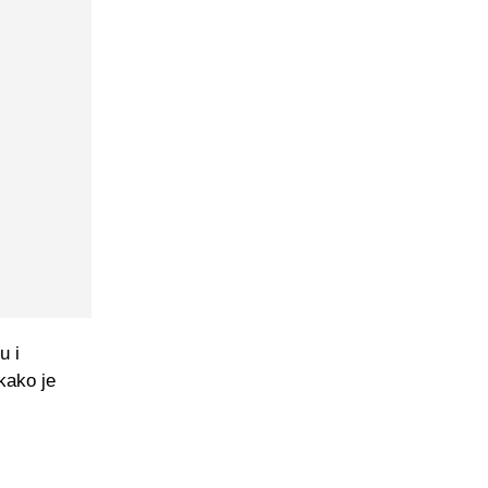
u i
kako je