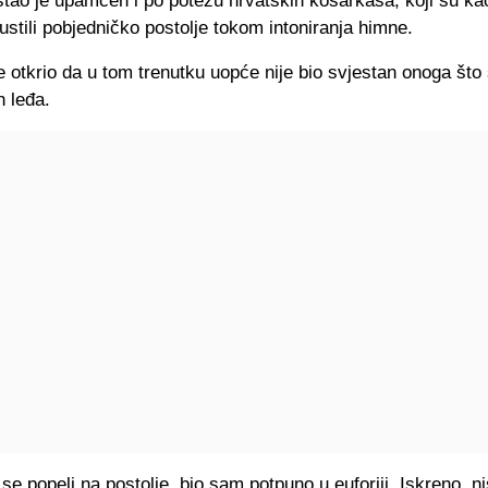
ostao je upamćen i po potezu hrvatskih košarkaša, koji su ka
stili pobjedničko postolje tokom intoniranja himne.
e otkrio da u tom trenutku uopće nije bio svjestan onoga št
h leđa.
e popeli na postolje, bio sam potpuno u euforiji. Iskreno, 