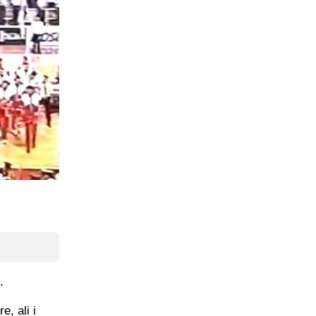
.
, ali i