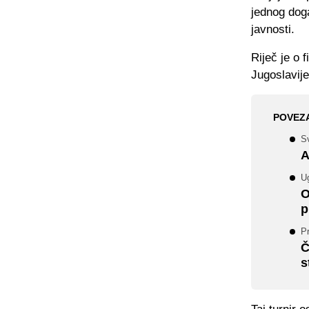
jednog doga
javnosti.
Riječ je o 
Jugoslavije
POVEZ
Sv
A
Ug
O
p
Pr
Č
s