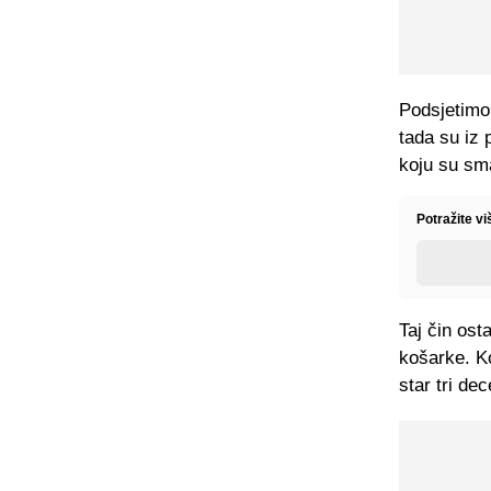
Podsjetimo
tada su iz 
koju su sm
Potražite v
Taj čin ost
košarke. K
star tri dec