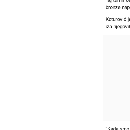
Taj turnir 
bronze napu
Koturović j
iza njegovi
“Kada smo s