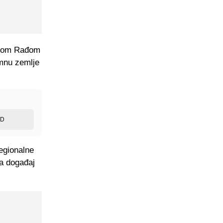
Dinom Rađom
imnu zemlje
ED
regionalne
na događaj