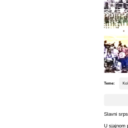
Teme:
Koš
Slavni srps
U sjajnom p