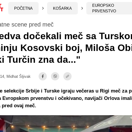
EUROPSKO
POČETNA
KOŠARKA
PRVENSTVO
atne scene pred meč
jedva dočekali meč sa Tursko
nju Kosovski boj, Miloša Obi
i Turčin zna da..."
:14,
Midhat Šljivak
 selekcije Srbije i Turske igraju večeras u Rigi meč za 
 Evropskom prvenstvu i očekivano, navijači Orlova imali
 pred ovaj meč.