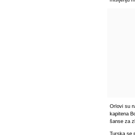
Orlovi su n
kapitena Bo
šanse za zl
Turska se p