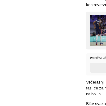
kontroverz
Potražite v
Večerašnji 
fazi će za 
najboljih.
Biće svakak