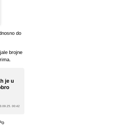
odnosno do
jale brojne
rima.
h je u
obro
3.09.25. 00:42
Po