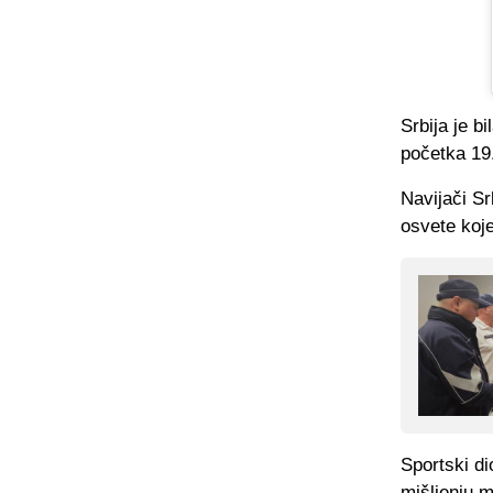
Srbija je 
početka 19.
Navijači Sr
osvete koj
Sportski di
mišljenju m