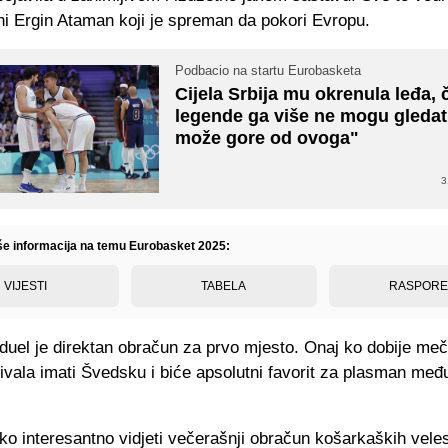
ni Ergin Ataman koji je spreman da pokori Evropu.
Podbacio na startu Eurobasketa
Cijela Srbija mu okrenula leđa, 
legende ga više ne mogu gledat
može gore od ovoga"
3
iše informacija na temu Eurobasket 2025:
VIJESTI
TABELA
RASPOR
duel je direktan obračun za prvo mjesto. Onaj ko dobije me
rivala imati Švedsku i biće apsolutni favorit za plasman me
o interesantno vidjeti večerašnji obračun košarkaških veles