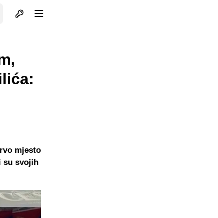
Otvori profil
Otvori meni
m,
lića:
prvo mjesto
 su svojih