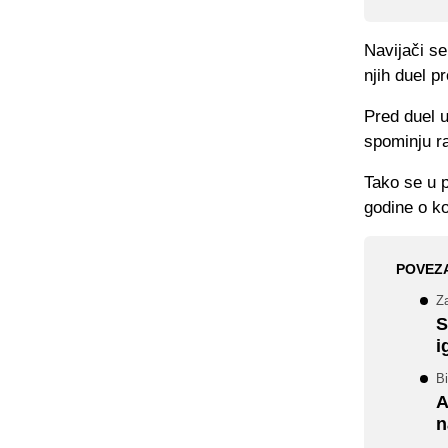
Navijači se
njih duel p
Pred duel u
spominju r
Tako se u 
godine o ko
POVEZ
Za
S
i
Bi
A
n