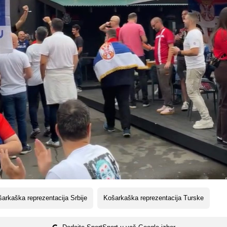
arkaška reprezentacija Srbije
Košarkaška reprezentacija Turske