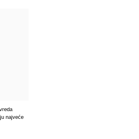
ovreda
ju najveće