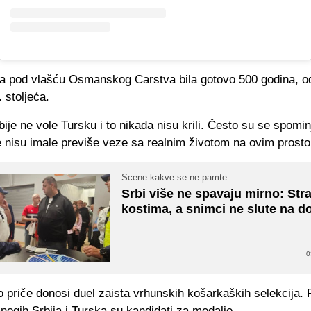
bila pod vlašću Osmanskog Carstva bila gotovo 500 godina, 
 stoljeća.
bije ne vole Tursku i to nikada nisu krili. Često su se spomin
e nisu imale previše veze sa realnim životom na ovim prosto
Scene kakve se ne pamte
Srbi više ne spavaju mirno: Stra
kostima, a snimci ne slute na d
0
o priče donosi duel zaista vrhunskih košarkaških selekcija. 
nogih Srbija i Turska su kandidati za medalje.