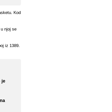
asketu. Kod
 u njoj se
oj iz 1389.
 je
 na