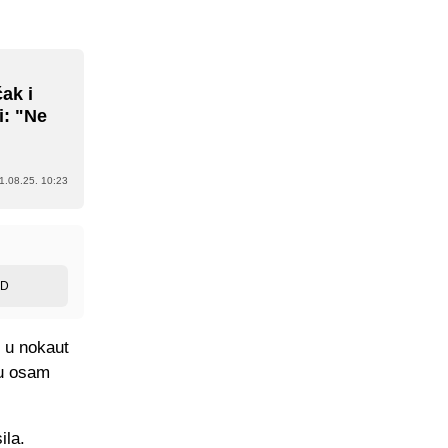
čak i
i: "Ne
1.08.25. 10:23
ED
č u nokaut
đu osam
ila.