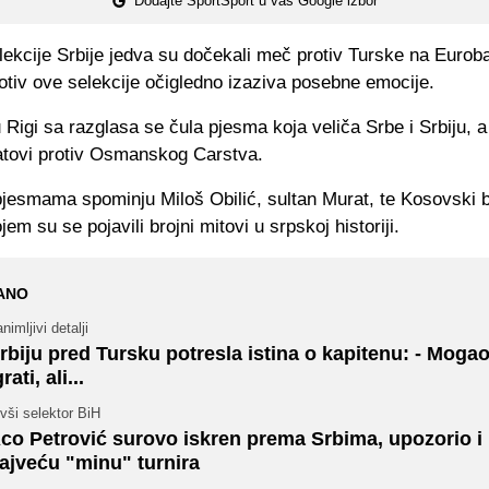
Dodajte SportSport u vaš Google izbor
lekcije Srbije jedva su dočekali meč protiv Turske na Eurob
rotiv ove selekcije očigledno izaziva posebne emocije.
 Rigi sa razglasa se čula pjesma koja veliča Srbe i Srbiju, a
atovi protiv Osmanskog Carstva.
pjesmama spominju Miloš Obilić, sultan Murat, te Kosovski b
jem su se pojavili brojni mitovi u srpskoj historiji.
ANO
nimljivi detalji
rbiju pred Tursku potresla istina o kapitenu: - Mogao
grati, ali...
vši selektor BiH
co Petrović surovo iskren prema Srbima, upozorio i
ajveću "minu" turnira