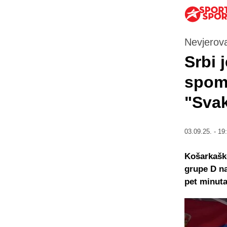
Nevjerov
Srbi 
spomi
"Svak
03.09.25. - 19
Košarkaške
grupe D na
pet minuta