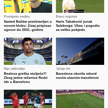
Promijenio sredinu
Bravo majstore
Samed Baždar predstavljen u
Haris Tabaković junak
novom klubu: Zmaj potpisao
Salzburga: Ušao i pogodio
ugovor do 2031. godine
za veliku pobjedu
Nije zadovoljan
Jačaju tim
Realova greška stoljeća?!
Barcelona oborila rekord
Zbog jedne rečenice Rodri
novim ulaznim transferom
ide u Barcelonu