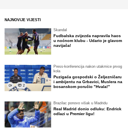
NAJNOVIJE VIJESTI
Skandal
Fudbalska zvijezda napravila haos
u noćnom klubu - Udario je glavom
navijača!
Press-konferencija nakon utakmice prvog
kola
Puzigaća gospodski o Željezničaru
i ambijentu na Grbavici, Muslera na
2
bosanskom poručio "Hvala!"
Brazilac ponovo višak u Madridu
Real Madrid donio odluku: Endrick
odlazi u Premier ligu!