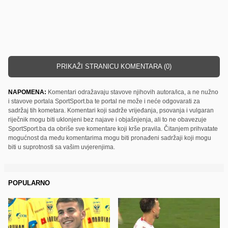
PRIKAŽI STRANICU KOMENTARA (0)
NAPOMENA:
Komentari odražavaju stavove njihovih autora/ica, a ne nužno
i stavove portala SportSport.ba te portal ne može i neće odgovarati za
sadržaj tih kometara. Komentari koji sadrže vrijeđanja, psovanja i vulgaran
riječnik mogu biti uklonjeni bez najave i objašnjenja, ali to ne obavezuje
SportSport.ba da obriše sve komentare koji krše pravila. Čitanjem prihvatate
mogućnost da među komentarima mogu biti pronađeni sadržaji koji mogu
biti u suprotnosti sa vašim uvjerenjima.
POPULARNO