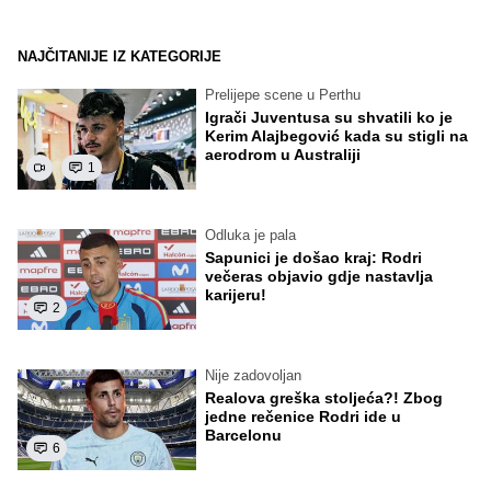
NAJČITANIJE IZ KATEGORIJE
Prelijepe scene u Perthu
Igrači Juventusa su shvatili ko je
Kerim Alajbegović kada su stigli na
aerodrom u Australiji
1
Odluka je pala
Sapunici je došao kraj: Rodri
večeras objavio gdje nastavlja
karijeru!
2
Nije zadovoljan
Realova greška stoljeća?! Zbog
jedne rečenice Rodri ide u
Barcelonu
6