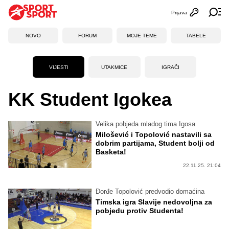
Prijava
Otvori profi
Ot
NOVO
FORUM
MOJE TEME
TABELE
VIJESTI
UTAKMICE
IGRAČI
KK Student Igokea
Velika pobjeda mladog tima Igosa
Milošević i Topolović nastavili sa
dobrim partijama, Student bolji od
Basketa!
22.11.25. 21:04
Đorđe Topolović predvodio domaćina
Timska igra Slavije nedovoljna za
pobjedu protiv Studenta!