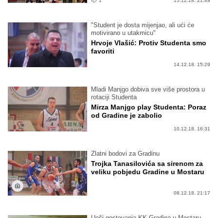
1
15.12.18. 21:49
"Student je dosta mijenjao, ali ući će
motivirano u utakmicu"
Hrvoje Vlašić: Protiv Studenta smo
favoriti
14.12.18. 15:29
Mladi Manjgo dobiva sve više prostora u
rotaciji Studenta
Mirza Manjgo play Studenta: Poraz
od Gradine je zabolio
10.12.18. 16:31
Zlatni bodovi za Gradinu
Trojka Tanasilovića sa sirenom za
veliku pobjedu Gradine u Mostaru
08.12.18. 21:17
Uoči gostovanja KK Gradina u Mostaru