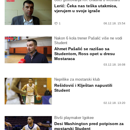
Lerić: Čeka nas teška utakmica,
vjerujem u svoje igrače
1
06.12.18. 15:54
Nakon 6 kola trener Pašalić više ne vodi
Student
Ahmet Pašalić se razišao sa
Studentom, Ross opet u dresu
Mostaraca
03.12.18. 16:08
Neprilike za mostarski klub
Rešidović i Klještan napustili
Student
02.12.18. 13:20
Bivši playmaker Igokee
Desi Washington pred potpisom za
mostarski Student