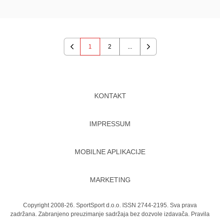
1
2
...
Previous
Next
KONTAKT
IMPRESSUM
MOBILNE APLIKACIJE
MARKETING
Copyright 2008-26. SportSport d.o.o. ISSN 2744-2195. Sva prava
zadržana. Zabranjeno preuzimanje sadržaja bez dozvole izdavača.
Pravila