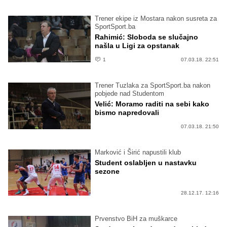
Trener ekipe iz Mostara nakon susreta za
SportSport.ba
Rahimić: Sloboda se slučajno
našla u Ligi za opstanak
1
07.03.18. 22:51
Trener Tuzlaka za SportSport.ba nakon
pobjede nad Studentom
Velić: Moramo raditi na sebi kako
bismo napredovali
07.03.18. 21:50
Marković i Širić napustili klub
Student oslabljen u nastavku
sezone
28.12.17. 12:16
Prvenstvo BiH za muškarce