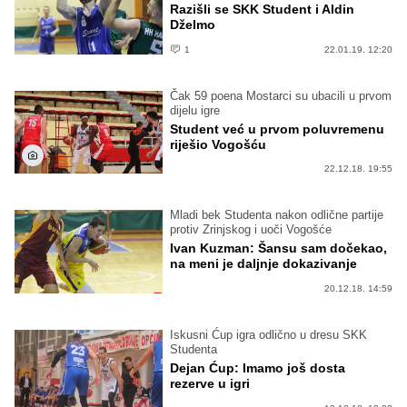
Razišli se SKK Student i Aldin
Dželmo
1
22.01.19. 12:20
Čak 59 poena Mostarci su ubacili u prvom
dijelu igre
Student već u prvom poluvremenu
riješio Vogošću
22.12.18. 19:55
Mladi bek Studenta nakon odlične partije
protiv Zrinjskog i uoči Vogošće
Ivan Kuzman: Šansu sam dočekao,
na meni je daljnje dokazivanje
20.12.18. 14:59
Iskusni Ćup igra odlično u dresu SKK
Studenta
Dejan Ćup: Imamo još dosta
rezerve u igri