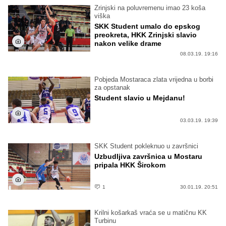
Zrinjski na poluvremenu imao 23 koša
viška
SKK Student umalo do epskog
preokreta, HKK Zrinjski slavio
nakon velike drame
08.03.19. 19:16
Pobjeda Mostaraca zlata vrijedna u borbi
za opstanak
Student slavio u Mejdanu!
03.03.19. 19:39
SKK Student pokleknuo u završnici
Uzbudljiva završnica u Mostaru
pripala HKK Širokom
1
30.01.19. 20:51
Krilni košarkaš vraća se u matičnu KK
Turbinu