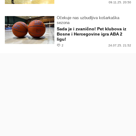
09.11.25. 20:50
Očekuje nas uzbudljiva košarkaška
sezona
Sada je i zvanično! Pet klubova iz
Bosne i Hercegovine igra ABA 2
ligu!
2
24.07.25. 21:52