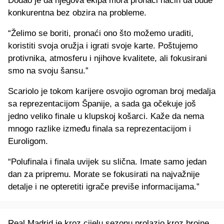
Dodao je da njegova ekipa mora pronaći način da bude
konkurentna bez obzira na probleme.
“Želimo se boriti, pronaći ono što možemo uraditi,
koristiti svoja oružja i igrati svoje karte. Poštujemo
protivnika, atmosferu i njihove kvalitete, ali fokusirani
smo na svoju šansu.”
Scariolo je tokom karijere osvojio ogroman broj medalja
sa reprezentacijom Španije, a sada ga očekuje još
jedno veliko finale u klupskoj košarci. Kaže da nema
mnogo razlike između finala sa reprezentacijom i
Euroligom.
“Polufinala i finala uvijek su slična. Imate samo jedan
dan za pripremu. Morate se fokusirati na najvažnije
detalje i ne opteretiti igrače previše informacijama.”
Real Madrid je kroz cijelu sezonu prolazio kroz brojne