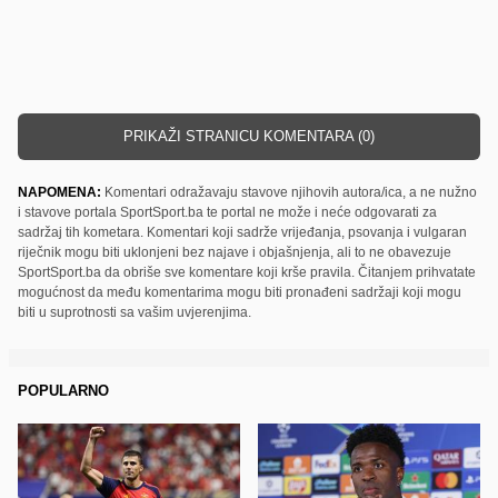
PRIKAŽI STRANICU KOMENTARA (0)
NAPOMENA:
Komentari odražavaju stavove njihovih autora/ica, a ne nužno
i stavove portala SportSport.ba te portal ne može i neće odgovarati za
sadržaj tih kometara. Komentari koji sadrže vrijeđanja, psovanja i vulgaran
riječnik mogu biti uklonjeni bez najave i objašnjenja, ali to ne obavezuje
SportSport.ba da obriše sve komentare koji krše pravila. Čitanjem prihvatate
mogućnost da među komentarima mogu biti pronađeni sadržaji koji mogu
biti u suprotnosti sa vašim uvjerenjima.
POPULARNO