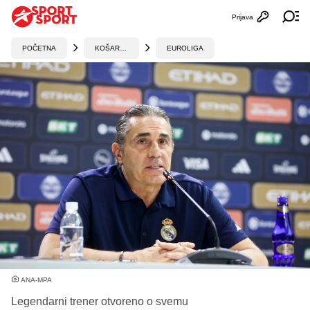
Prijava
Otvori profi
Ot
POČETNA
KOŠARKA
EUROLIGA
ANA-MPA
Legendarni trener otvoreno o svemu