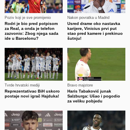
Poziv koji je sve promijenio
Nakon povratka u Madrid
Rodri je bio pred potpisom
Usred drame oko nastavka
za Real, a onda je telefon
karijere, Vinicius prvi put
zazvonio: Zbog njega sada
stao pred kamere i prekinuo
ide u Barcelonu?
šutnju!
Tvrde hrvatski mediji
Bravo majstore
Reprezentativac BiH uskoro
Haris Tabaković junak
postaje novi igrač Hajduka!
Salzburga: Ušao i pogodio
za veliku pobjedu