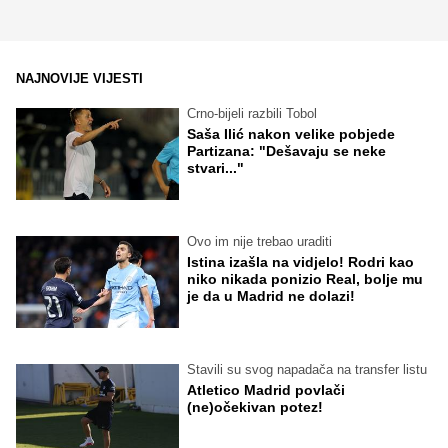
NAJNOVIJE VIJESTI
Crno-bijeli razbili Tobol
Saša Ilić nakon velike pobjede
Partizana: "Dešavaju se neke
stvari..."
Ovo im nije trebao uraditi
Istina izašla na vidjelo! Rodri kao
niko nikada ponizio Real, bolje mu
je da u Madrid ne dolazi!
Stavili su svog napadača na transfer listu
Atletico Madrid povlači
(ne)očekivan potez!