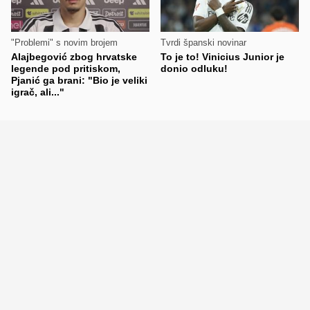
"Problemi" s novim brojem
Tvrdi španski novinar
Alajbegović zbog hrvatske
To je to! Vinicius Junior je
legende pod pritiskom,
donio odluku!
Pjanić ga brani: "Bio je veliki
igrač, ali..."