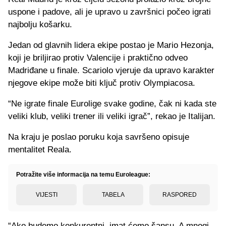
uspone i padove, ali je upravo u završnici počeo igrati
najbolju košarku.
Jedan od glavnih lidera ekipe postao je Mario Hezonja,
koji je briljirao protiv Valencije i praktično odveo
Madriđane u finale. Scariolo vjeruje da upravo karakter
njegove ekipe može biti ključ protiv Olympiacosa.
“Ne igrate finale Eurolige svake godine, čak ni kada ste
veliki klub, veliki trener ili veliki igrač”, rekao je Italijan.
Na kraju je poslao poruku koja savršeno opisuje
mentalitet Reala.
Potražite više informacija na temu Euroleague:
VIJESTI
TABELA
RASPORED
“Ako budemo konkurentni, imat ćemo šansu. A mnogi