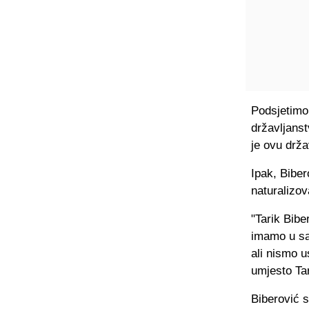
Podsjetimo
državljanst
je ovu drž
Ipak, Bibe
naturalizo
"Tarik Bibe
imamo u sas
ali nismo u
umjesto Tar
Biberović s