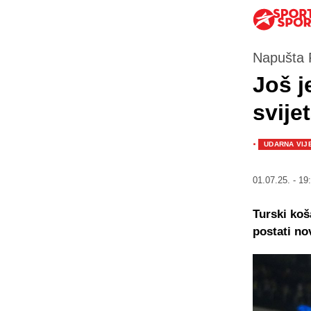
Napušta 
Još j
svije
·
UDARNA VIJ
01.07.25. - 19
Turski koš
postati no