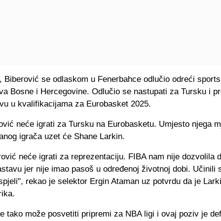
, Biberović se odlaskom u Fenerbahce odlučio odreći sport
va Bosne i Hercegovine. Odlučio se nastupati za Tursku i pr
avu u kvalifikacijama za Eurobasket 2025.
rović neće igrati za Tursku na Eurobasketu. Umjesto njega m
vanog igrača uzet će Shane Larkin.
rović neće igrati za reprezentaciju. FIBA nam nije dozvolila d
tavu jer nije imao pasoš u određenoj životnoj dobi. Učinili
spjeli", rekao je selektor Ergin Ataman uz potvrdu da je Larki
ika.
e tako može posvetiti pripremi za NBA ligi i ovaj poziv je def