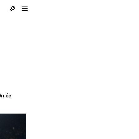
Otvori profil
Otvori meni
On će