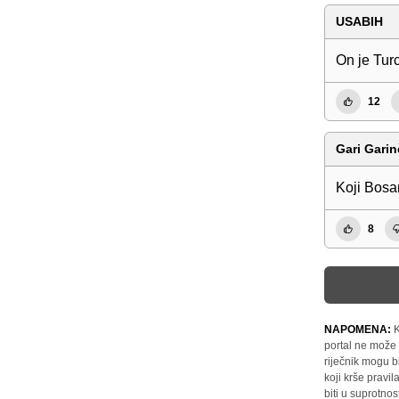
USABIH
On je Tur
12
Gari Garin
Koji Bosan
8
NAPOMENA:
K
portal ne može 
riječnik mogu b
koji krše pravi
biti u suprotnos