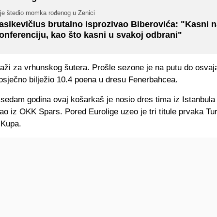
ije štedio momka rođenog u Zenici
asikevičius brutalno isprozivao Biberovića: "Kasni 
onferenciju, kao što kasni u svakoj odbrani"
važi za vrhunskog šutera. Prošle sezone je na putu do osvaj
rosječno bilježio 10.4 poena u dresu Fenerbahcea.
sedam godina ovaj košarkaš je nosio dres tima iz Istanbula u
o iz OKK Spars. Pored Eurolige uzeo je tri titule prvaka Turs
 Kupa.