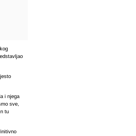
skog
edstavljao
jesto
a i njega
 smo sve,
n tu
initivno