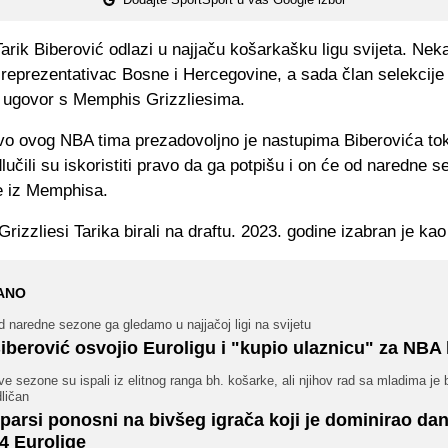
arik Biberović odlazi u najjaču košarkašku ligu svijeta. Nek
 reprezentativac Bosne i Hercegovine, a sada član selekcije
e ugovor s Memphis Grizzliesima.
o ovog NBA tima prezadovoljno je nastupima Biberovića to
učili su iskoristiti pravo da ga potpišu i on će od naredne se
ze iz Memphisa.
rizzliesi Tarika birali na draftu. 2023. godine izabran je kao
ANO
 naredne sezone ga gledamo u najjačoj ligi na svijetu
iberović osvojio Euroligu i "kupio ulaznicu" za NBA 
e sezone su ispali iz elitnog ranga bh. košarke, ali njihov rad sa mladima je 
ličan
parsi ponosni na bivšeg igrača koji je dominirao da
4 Eurolige