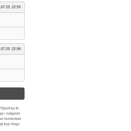
.07.25. 22:55
.07.25. 22:56
tSport.ba te
ja i vulgaran
 sve komentare
ji koji mogu