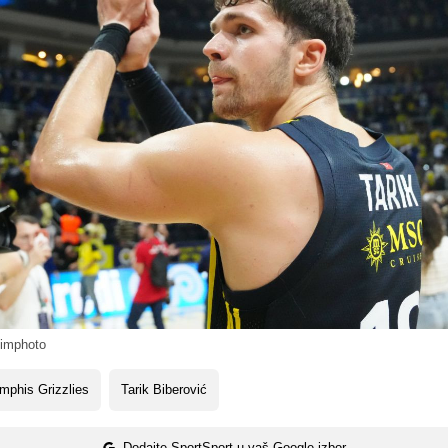
kimphoto
mphis Grizzlies
Tarik Biberović
Dodajte SportSport u vaš Google izbor