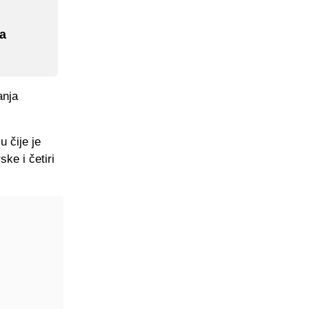
na
anja
 čije je
ke i četiri