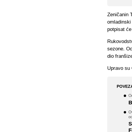
Zeničanin T
omladinski
potpisat ć
Rukovodstv
sezone. Odl
dio franši
Upravo su G
POVEZ
Od
B
Ov
od
S
F