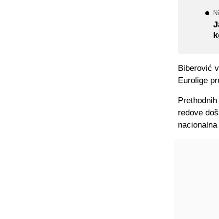
N
J
k
Biberović 
Eurolige p
Prethodnih 
redove doša
nacionalna