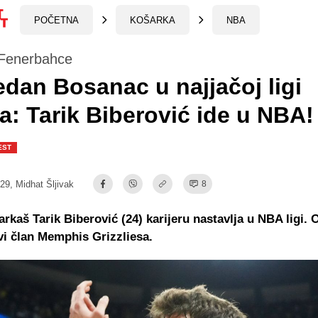
POČETNA
KOŠARKA
NBA
Fenerbahce
edan Bosanac u najjačoj ligi
ta: Tarik Biberović ide u NBA!
EST
:29,
Midhat Šljivak
8
arkaš Tarik Biberović (24) karijeru nastavlja u NBA ligi. 
vi član Memphis Grizzliesa.