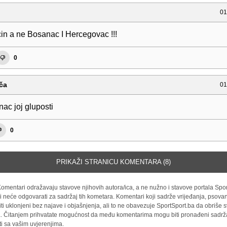
01
cin a ne Bosanac I Hercegovac !!!
0
ča
01
ac joj gluposti
0
PRIKAŽI STRANICU KOMENTARA (8)
omentari odražavaju stavove njihovih autora/ica, a ne nužno i stavove portala Spor
i neće odgovarati za sadržaj tih kometara. Komentari koji sadrže vrijeđanja, psovan
iti uklonjeni bez najave i objašnjenja, ali to ne obavezuje SportSport.ba da obriše
la. Čitanjem prihvatate mogućnost da među komentarima mogu biti pronađeni sadrža
ti sa vašim uvjerenjima.