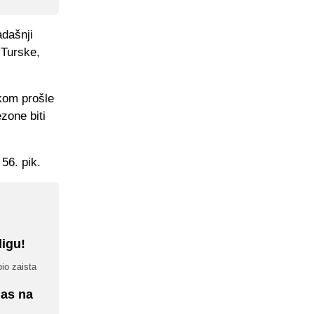
adašnji
 Turske,
kom prošle
zone biti
 56. pik.
ligu!
bio zaista
nas na