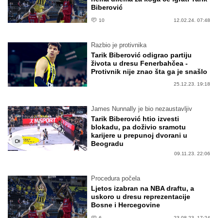
Biberović
10
12.02.24. 07:48
Razbio je protivnika
Tarik Biberović odigrao partiju
života u dresu Fenerbahčea -
Protivnik nije znao šta ga je snašlo
25.12.23. 19:18
James Nunnally je bio nezaustavljiv
Tarik Biberović htio izvesti
blokadu, pa doživio sramotu
karijere u prepunoj dvorani u
Beogradu
09.11.23. 22:06
Procedura počela
Ljetos izabran na NBA draftu, a
uskoro u dresu reprezentacije
Bosne i Hercegovine
6
23.08.23. 17:24