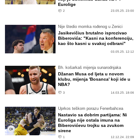
Eurolige
2
23.05.25. 23:00
Nije štedio momka rođenog u Zenici
Jasikevičius brutalno isprozivao
Biberovića: "Kasni na konferenciju,
kao što kasni u svakoj odbrani"
03.05.25. 12:12
Bh. košarkaš mijenja sunarodnjaka
Džanan Musa od ljeta u novom
klubu, mijenja 'Bosanca' koji ide u
NBA?
3
14.03.25. 18:06
Uprkos teškom porazu Fenerbahcea
Nastavio sa dobrim partijama: Ni
Euroliga nije ostala imuna na
Biberovićevu trojku sa zvukom
sirene
1
12.12.24. 22:09