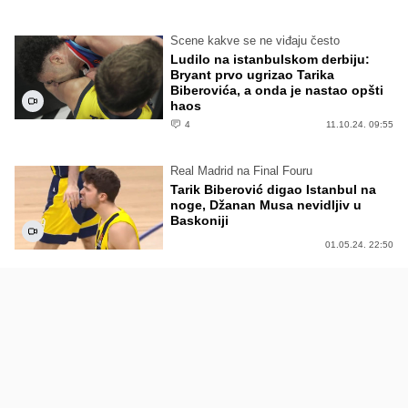
Scene kakve se ne viđaju često
Ludilo na istanbulskom derbiju:
Bryant prvo ugrizao Tarika
Biberovića, a onda je nastao opšti
haos
4
11.10.24. 09:55
Real Madrid na Final Fouru
Tarik Biberović digao Istanbul na
noge, Džanan Musa nevidljiv u
Baskoniji
01.05.24. 22:50