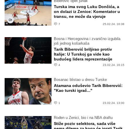
Biberović opet junak
Turska ima svog Luku Dončića, a
on dolazi iz Zenice: Komentator u
transu, ne može da vjeruje
7
25.02.24. 16:38
Bosna i Hercegovina i zvanično izgubila
još jednog košarkaša
Tarik Biberović briljirao protiv
Italije: U Turskoj ga vide kao
budućeg lidera reprezentacije
4
23.02.24. 16:15
Bosanac blistao u dresu Turske
Atamana oduševio Tarik Biberović:
"Kao turski igrač..."
1
23.02.24. 13:00
Rođen u Zenici, bio i na NBA draftu
Stiže poziv selektora, sada više
nema dilema za koga će igrati Tarik