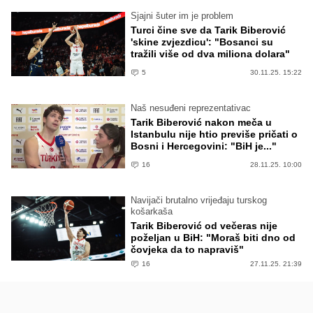
Sjajni šuter im je problem
Turci čine sve da Tarik Biberović
'skine zvjezdicu': "Bosanci su
tražili više od dva miliona dolara"
5
30.11.25. 15:22
Naš nesuđeni reprezentativac
Tarik Biberović nakon meča u
Istanbulu nije htio previše pričati o
Bosni i Hercegovini: "BiH je..."
16
28.11.25. 10:00
Navijači brutalno vrijeđaju turskog
košarkaša
Tarik Biberović od večeras nije
poželjan u BiH: "Moraš biti dno od
čovjeka da to napraviš"
16
27.11.25. 21:39