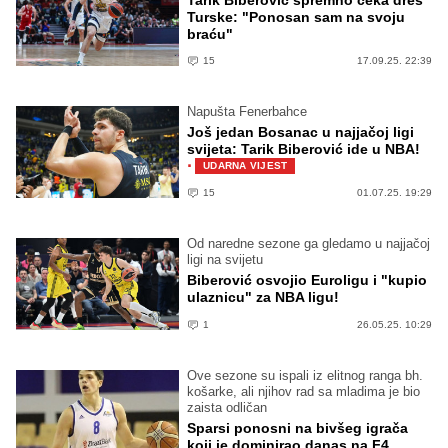
Tarik Biberović spremno čeka dres
Turske: "Ponosan sam na svoju
braću"
15
17.09.25. 22:39
Napušta Fenerbahce
Još jedan Bosanac u najjačoj ligi
svijeta: Tarik Biberović ide u NBA!
·
UDARNA VIJEST
15
01.07.25. 19:29
Od naredne sezone ga gledamo u najjačoj
ligi na svijetu
Biberović osvojio Euroligu i "kupio
ulaznicu" za NBA ligu!
1
26.05.25. 10:29
Ove sezone su ispali iz elitnog ranga bh.
košarke, ali njihov rad sa mladima je bio
zaista odličan
Sparsi ponosni na bivšeg igrača
koji je dominirao danas na F4