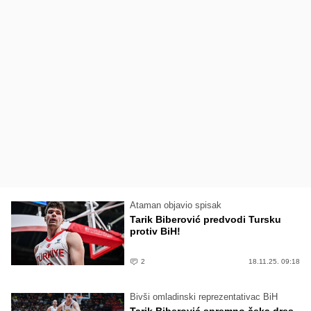
Ataman objavio spisak
Tarik Biberović predvodi Tursku
protiv BiH!
2
18.11.25. 09:18
Bivši omladinski reprezentativac BiH