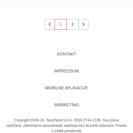
1
2
Previous
Next
KONTAKT
IMPRESSUM
MOBILNE APLIKACIJE
MARKETING
Copyright 2008-26. SportSport d.o.o. ISSN 2744-2195. Sva prava
zadržana. Zabranjeno preuzimanje sadržaja bez dozvole izdavača.
Pravila
o zaštiti privatnosti.