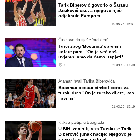
Tarik Biberović govorio o Šarasu
Jasikevičiusu, a njegove riječi
odjeknule Evropom
19.05.26. 15:51
Čine sve da riješe 'problem'
Turci zbog 'Bosanca' spremili
kofere para: "On je već naš,
uvjereni smo da ćemo uspjeti"
7
03.03.26. 17:48
Ataman hvali Tarika Biberovića
Bosanac postao simbol borbe za
turski dres "On je tursko dijete, kao
i svi mi"
01.03.26. 15:19
Kakva partija u Beogradu
U BiH izdajnik, a za Tursku je Tarik
Biberović junak nacije: Njegovo je
samo da uperi prstom!