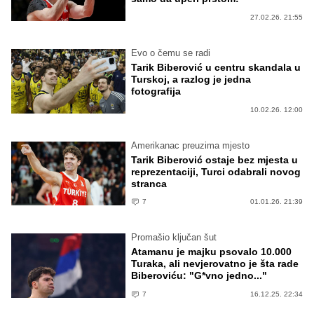
27.02.26. 21:55
Evo o čemu se radi
Tarik Biberović u centru skandala u
Turskoj, a razlog je jedna
fotografija
10.02.26. 12:00
Amerikanac preuzima mjesto
Tarik Biberović ostaje bez mjesta u
reprezentaciji, Turci odabrali novog
stranca
7
01.01.26. 21:39
Promašio ključan šut
Atamanu je majku psovalo 10.000
Turaka, ali nevjerovatno je šta rade
Biberoviću: "G*vno jedno..."
7
16.12.25. 22:34