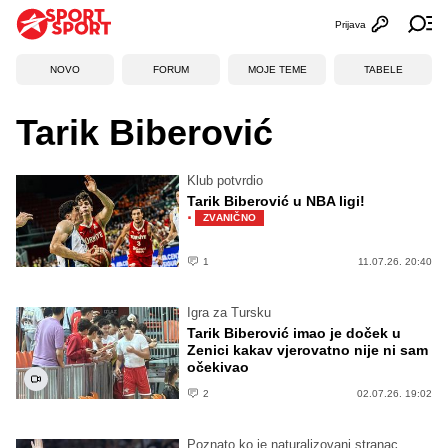
Prijava
Otvori profi
Ot
NOVO
FORUM
MOJE TEME
TABELE
Tarik Biberović
Klub potvrdio
Tarik Biberović u NBA ligi!
·
ZVANIČNO
1
11.07.26. 20:40
Igra za Tursku
Tarik Biberović imao je doček u
Zenici kakav vjerovatno nije ni sam
očekivao
2
02.07.26. 19:02
Poznato ko je naturalizovani stranac