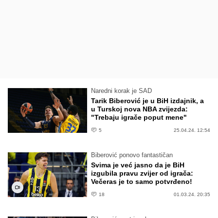
Naredni korak je SAD
Tarik Biberović je u BiH izdajnik, a
u Turskoj nova NBA zvijezda:
"Trebaju igrače poput mene"
5
25.04.24. 12:54
Biberović ponovo fantastičan
Svima je već jasno da je BiH
izgubila pravu zvijer od igrača:
Večeras je to samo potvrđeno!
18
01.03.24. 20:35