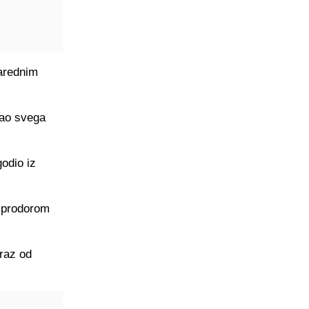
narednim
gao svega
odio iz
i prodorom
oraz od