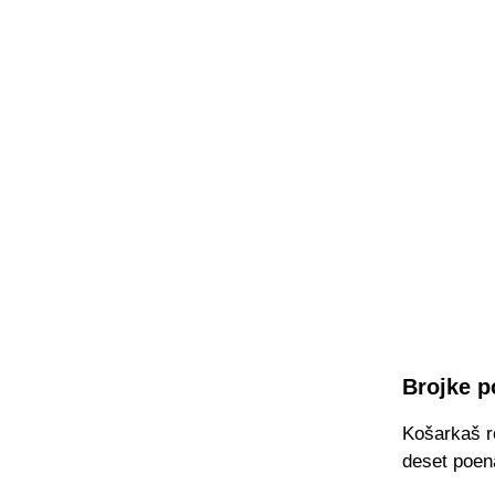
Brojke p
Košarkaš r
deset poena