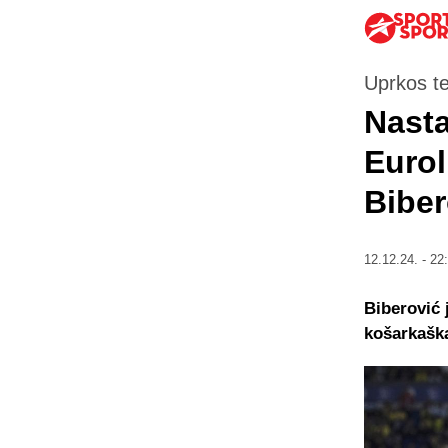
Uprkos t
Nasta
Eurol
Biber
12.12.24. - 22
Biberović 
košarkaška