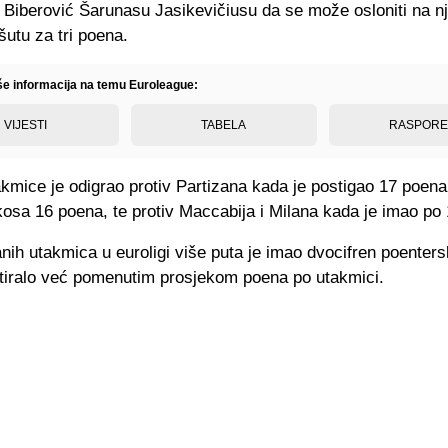
 Biberović Šarunasu Jasikevičiusu da se može osloniti na n
utu za tri poena.
iše informacija na temu Euroleague:
VIJESTI
TABELA
RASPOR
kmice je odigrao protiv Partizana kada je postigao 17 poena
osa 16 poena, te protiv Maccabija i Milana kada je imao po
nih utakmica u euroligi više puta je imao dvocifren poenters
ultiralo već pomenutim prosjekom poena po utakmici.