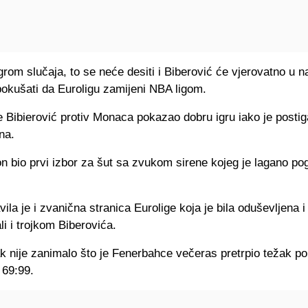
grom slučaja, to se neće desiti i Biberović će vjerovatno u 
okušati da Euroligu zamijeni NBA ligom.
e Bibierović protiv Monaca pokazao dobru igru iako je posti
na.
n bio prvi izbor za šut sa zvukom sirene kojeg je lagano pog
vila je i zvanična stranica Eurolige koja je bila oduševljena 
li i trojkom Biberovića.
k nije zanimalo što je Fenerbahce večeras pretrpio težak p
69:99.