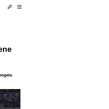
Otvori profil
Otvori meni
ene
 bogata