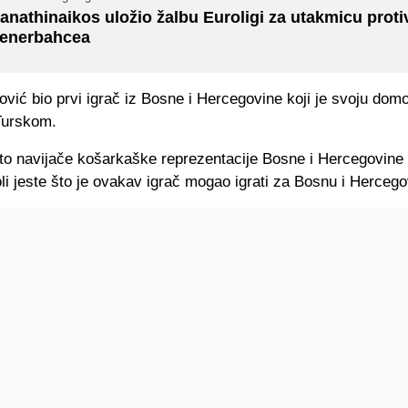
anathinaikos uložio žalbu Euroligi za utakmicu proti
enerbahcea
ović bio prvi igrač iz Bosne i Hercegovine koji je svoju dom
Turskom.
što navijače košarkaške reprezentacije Bosne i Hercegovin
i jeste što je ovakav igrač mogao igrati za Bosnu i Hercego