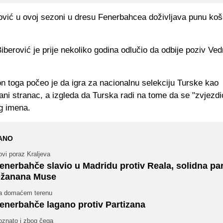
rović u ovoj sezoni u dresu Fenerbahcea doživljava punu ko
iberović je prije nekoliko godina odlučio da odbije poziv Ve
n toga počeo je da igra za nacionalnu selekciju Turske kao
ani stranac, a izgleda da Turska radi na tome da se "zvjezdi
g imena.
ANO
vi poraz Kraljeva
enerbahče slavio u Madridu protiv Reala, solidna par
žanana Muse
a domaćem terenu
enerbahče lagano protiv Partizana
oznato i zbog čega