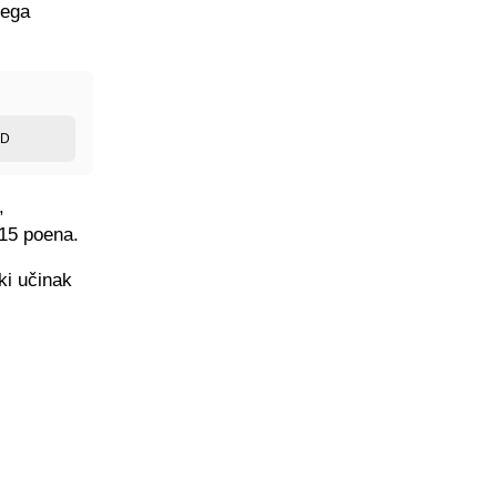
jega
ED
,
 15 poena.
ki učinak