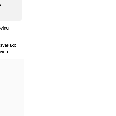
v
ovinu
e svakako
vinu.