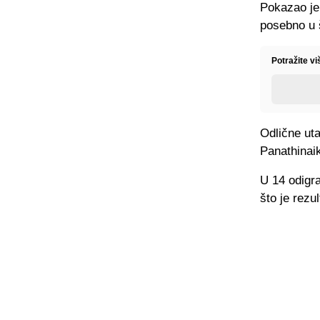
Pokazao je
posebno u š
Potražite v
Odlične uta
Panathinaik
U 14 odigra
što je rez