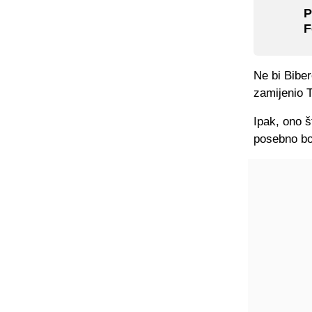
P
F
Ne bi Biber
zamijenio 
Ipak, ono 
posebno bol