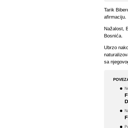
Tarik Bibe
afirmaciju.
Nažalost, B
Bosnića.
Ubrzo nako
naturalizov
sa njegovo
POVEZ
No
F
D
N
F
P