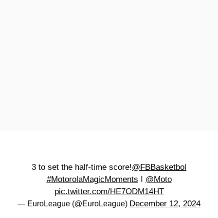
3 to set the half-time score!
@FBBasketbol
#MotorolaMagicMoments
I
@Moto
pic.twitter.com/HE7ODM14HT
December 12, 2024
— EuroLeague (@EuroLeague)