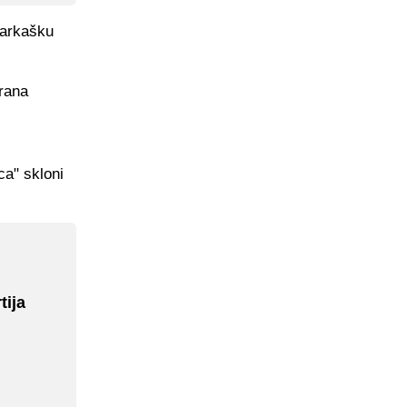
šarkašku
drana
ca" skloni
tija