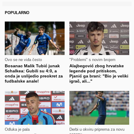
POPULARNO
Ovo se ne viđa često
"Problemi" s novim brojem
Bosanac Malik Tubić junak
Alajbegović zbog hrvatske
Schalkea: Gubili su 4:0, a
legende pod pritiskom,
onda je uslijedio preokret za
Pjanić ga brani: "Bio je veliki
fudbalske anale!
igrač, ali..."
Odluka je pala
Derbi u okviru priprema za novu