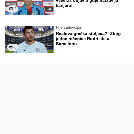
večeras objavio gdje nastavlja
karijeru!
2
Nije zadovoljan
Realova greška stoljeća?! Zbog
jedne rečenice Rodri ide u
Barcelonu
6