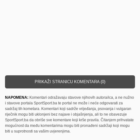
PRIKAŽI STRANICU KOMENTARA (0)
NAPOMENA:
Komentari odražavaju stavove njihovih autora/ica, a ne nužno
i stavove portala SportSport.ba te portal ne može i neće odgovarati za
sadržaj tih kometara. Komentari koji sadrže vrijeđanja, psovanja i vulgaran
riječnik mogu biti uklonjeni bez najave i objašnjenja, ali to ne obavezuje
SportSport.ba da obriše sve komentare koji krše pravila. Čitanjem prihvatate
mogućnost da među komentarima mogu biti pronađeni sadržaji koji mogu
biti u suprotnosti sa vašim uvjerenjima.