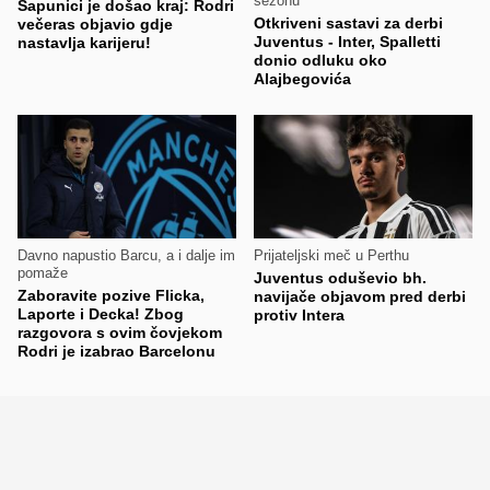
sezonu
Sapunici je došao kraj: Rodri
Otkriveni sastavi za derbi
večeras objavio gdje
Juventus - Inter, Spalletti
nastavlja karijeru!
donio odluku oko
Alajbegovića
Davno napustio Barcu, a i dalje im
Prijateljski meč u Perthu
pomaže
Juventus oduševio bh.
Zaboravite pozive Flicka,
navijače objavom pred derbi
Laporte i Decka! Zbog
protiv Intera
razgovora s ovim čovjekom
Rodri je izabrao Barcelonu