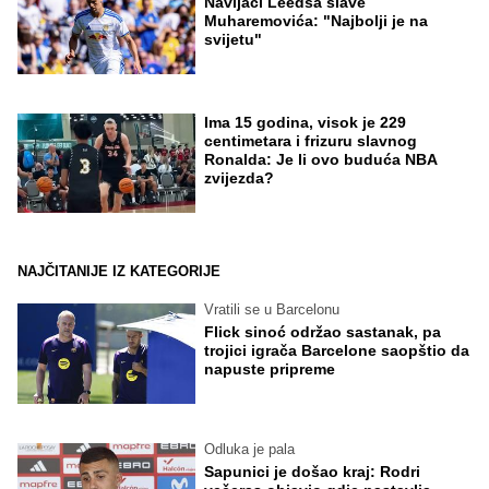
Navijači Leedsa slave
Muharemovića: "Najbolji je na
svijetu"
Ima 15 godina, visok je 229
centimetara i frizuru slavnog
Ronalda: Je li ovo buduća NBA
zvijezda?
NAJČITANIJE IZ KATEGORIJE
Vratili se u Barcelonu
Flick sinoć održao sastanak, pa
trojici igrača Barcelone saopštio da
napuste pripreme
Odluka je pala
Sapunici je došao kraj: Rodri