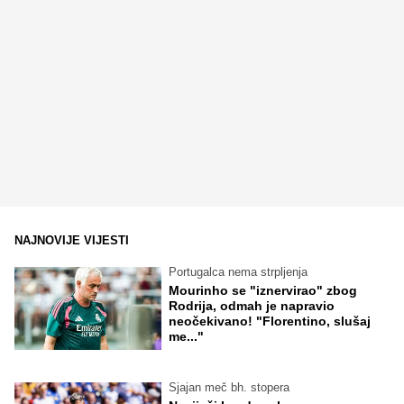
NAJNOVIJE VIJESTI
Portugalca nema strpljenja
Mourinho se "iznervirao" zbog
Rodrija, odmah je napravio
neočekivano! "Florentino, slušaj
me..."
Sjajan meč bh. stopera