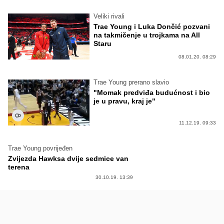
Veliki rivali
Trae Young i Luka Dončić pozvani
na takmičenje u trojkama na All
Staru
08.01.20. 08:29
Trae Young prerano slavio
"Momak predviđa budućnost i bio
je u pravu, kraj je"
11.12.19. 09:33
Trae Young povrijeđen
Zvijezda Hawksa dvije sedmice van
terena
30.10.19. 13:39