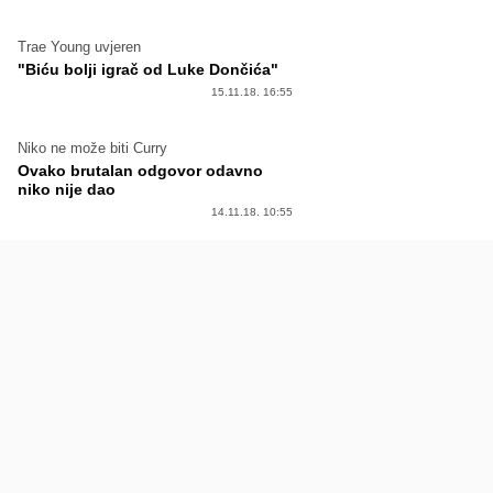
Trae Young uvjeren
"Biću bolji igrač od Luke Dončića"
15.11.18. 16:55
Niko ne može biti Curry
Ovako brutalan odgovor odavno
niko nije dao
14.11.18. 10:55