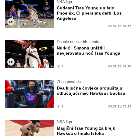
NBA liga
Čudesni Trae Young uništio
Phoenix, Clippersima derbi Los
Angelesa
04.02.22. 07:47
Double-double bh. centra
Nurkić i Simons uništili
nevjerovatnu noć Trae Younga
3
04.01.22. 07:40
Zbog povreda
Dva ključna čovjeka propuštaju
odlučujući meč Hawksa i Bucksa
1
03.07.21. 22:22
NBA liga
Magični Trae Young za brejk
Hawksa u finalu Istoka