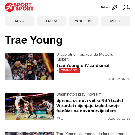
Prijava
Otvori profi
Ot
NOVO
FORUM
MOJE TEME
TABELE
Trae Young
U suprotnom pravcu idu McCollum i
Kispert
Trae Young u Wizardsima!
·
ZVANIČNO
08.01.26. 07:38
Washington pravi novi tim
Sprema se novi veliki NBA trade!
Wizardsi mijenjaju izgled svoje
franšize sa novom zvijezdom
1
06.01.26. 16:19
Trae Young nije mogao da ignoriše potez