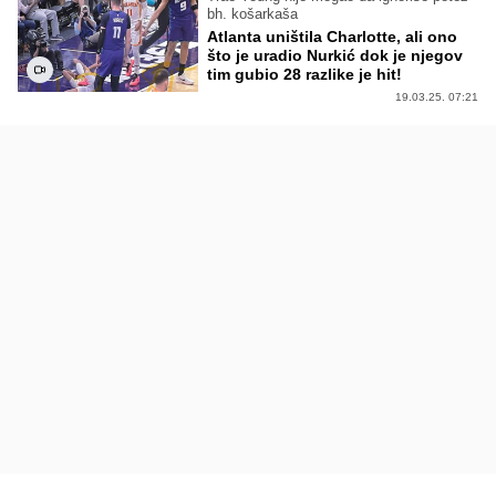
bh. košarkaša
Atlanta uništila Charlotte, ali ono
što je uradio Nurkić dok je njegov
tim gubio 28 razlike je hit!
19.03.25. 07:21