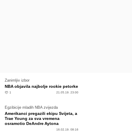
Zanimljiv izbor
NBA objavila najbolje rookie petorke
1
21.05.19. 23:00
Egzibicije mladih NBA zvijezda
Amerikanci pregazili ekipu Svijeta, a
Trae Young za sva vremena
osramotio DeAndre Aytona
16.02.19. 08:16