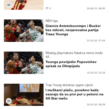
5
24.06.21. 08:00
NBA liga
Giannis Antetokounmpo i Bucksi
bez milosti, nevjerovatna partija
Traea Younga
21.02.20. 07:44
Mladog playmakera Hawksa nema među
44...
Younga povrijedio Popovichev
spisak za Olimpijadu
11.02.20. 22:16
Trae Young dočekao sjajne vijesti
I muškarci plaču, posebno kada
saznaju da su prvi put u petorci na
All-Star meču
24.01.20. 09:29