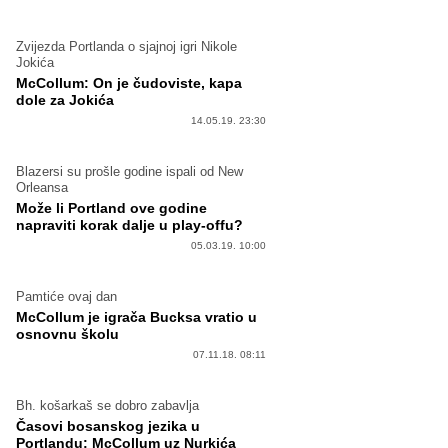
Zvijezda Portlanda o sjajnoj igri Nikole
Jokića
McCollum: On je čudoviste, kapa
dole za Jokića
14.05.19. 23:30
Blazersi su prošle godine ispali od New
Orleansa
Može li Portland ove godine
napraviti korak dalje u play-offu?
05.03.19. 10:00
Pamtiće ovaj dan
McCollum je igrača Bucksa vratio u
osnovnu školu
07.11.18. 08:11
Bh. košarkaš se dobro zabavlja
Časovi bosanskog jezika u
Portlandu: McCollum uz Nurkića