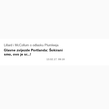
Lillard i McCollum o odlasku Plumleeja
Glavne zvijezde Portlanda: Šokirani
smo, ovo je sr...!
13.02.17. 09:16