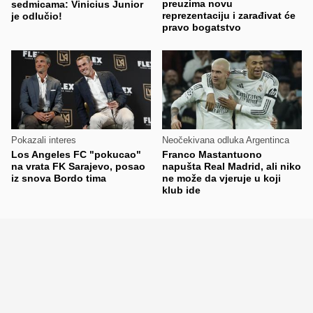
preuzima novu
sedmicama: Vinicius Junior
reprezentaciju i zarađivat će
je odlučio!
pravo bogatstvo
Pokazali interes
Neočekivana odluka Argentinca
Los Angeles FC "pokucao"
Franco Mastantuono
na vrata FK Sarajevo, posao
napušta Real Madrid, ali niko
iz snova Bordo tima
ne može da vjeruje u koji
klub ide