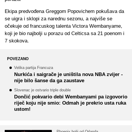
Ekipa predvođena Greggom Popovichem pokušava da
se uigra i sklopi za narednu sezonu, a najviše se
očekuje od francuskog talenta Victora Wembanyame,
koji je bio najbolji u porazu od Celticsa sa 21 poenom i
7 skokova.
POVEZANO
Velika partija Francuza
Nurkića i saigrače je uništila nova NBA zvijer -
nije bilo šanse da ga zaustave
Slovenac je ostvario triple double
Dončić pokvario debi Wembanyami pa izgovorio
riječ koju nije smio: Odmah je prekrio usta ruka
ustom!
Phoenix bolji od Orlanda