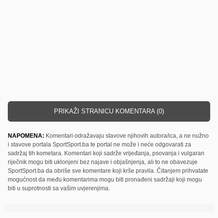
PRIKAŽI STRANICU KOMENTARA (0)
NAPOMENA:
Komentari odražavaju stavove njihovih autora/ica, a ne nužno
i stavove portala SportSport.ba te portal ne može i neće odgovarati za
sadržaj tih kometara. Komentari koji sadrže vrijeđanja, psovanja i vulgaran
riječnik mogu biti uklonjeni bez najave i objašnjenja, ali to ne obavezuje
SportSport.ba da obriše sve komentare koji krše pravila. Čitanjem prihvatate
mogućnost da među komentarima mogu biti pronađeni sadržaji koji mogu
biti u suprotnosti sa vašim uvjerenjima.