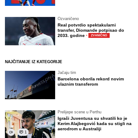
Ozvaničeno
Real potvrdio spektakularni
transfer, Diomande potpisao do
·
2033. godine
ZVANIČNO
NAJČITANIJE IZ KATEGORIJE
Jačaju tim
Barcelona oborila rekord novim
ulaznim transferom
Prelijepe scene u Perthu
Igrači Juventusa su shvatili ko je
Kerim Alajbegović kada su stigli na
aerodrom u Australiji
1