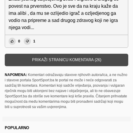
povest na prvenstvo. Ovo je sve da na kraju kaže da
ima alibi , da mu se ozlijedio igrač a ozljedjenog ga
vodio na pripreme a sad drugog zdravog koji ne igra
njega vodi...
0
1
PRIKAŽI STRANICU KOMENTARA (26)
NAPOMENA:
Komentari odražavaju stavove njihovih autora/ica, a ne nužno
i stavove portala SportSport.ba te portal ne može i neće odgovarati za
sadržaj tih kometara. Komentari koji sadrže vrijeđanja, psovanja i vulgaran
riječnik mogu biti uklonjeni bez najave i objašnjenja, ali to ne obavezuje
SportSport.ba da obriše sve komentare koji krše pravila. Čitanjem prihvatate
mogućnost da među komentarima mogu biti pronađeni sadržaji koji mogu
biti u suprotnosti sa vašim uvjerenjima.
POPULARNO