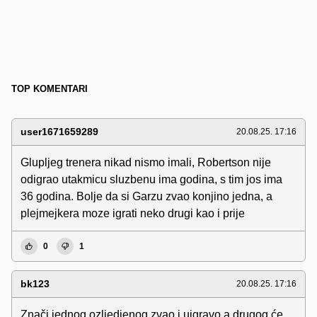
TOP KOMENTARI
user1671659289
20.08.25. 17:16
Glupljeg trenera nikad nismo imali, Robertson nije
odigrao utakmicu sluzbenu ima godina, s tim jos ima
36 godina. Bolje da si Garzu zvao konjino jedna, a
plejmejkera moze igrati neko drugi kao i prije
0
1
bk123
20.08.25. 17:16
Znači jednog ozljedjenog zvao i uigravo a drugog će