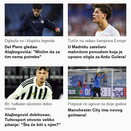
Oglasila se i klupska legenda
Turčin na radaru šampiona Evrope
Del Piero gledao
U Madridu zatečeni
Alajbegovića: "Mislim da za
mahnitom ponudom koja je
tim nema potrebe"
upravo stigla za Ardu Gulera!
Bh. fudbaler iskoristio dobro
Potpisat će ugovor na dvije godine
minute
Manchester City ima novog
Alajbegović debitovao,
golmana!
Tuttosport otvorio veliko
pitanje: "Šta će biti s njim?"