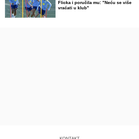
Flicka i poručila mu: "Neću se više
vraćati u klub"
KONTAKT