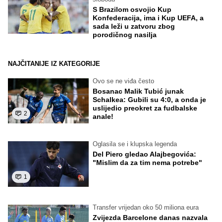
S Brazilom osvojio Kup
Konfederacija, ima i Kup UEFA, a
sada leži u zatvoru zbog
porodičnog nasilja
NAJČITANIJE IZ KATEGORIJE
Ovo se ne viđa često
Bosanac Malik Tubić junak
Schalkea: Gubili su 4:0, a onda je
uslijedio preokret za fudbalske
2
anale!
Oglasila se i klupska legenda
Del Piero gledao Alajbegovića:
"Mislim da za tim nema potrebe"
1
Transfer vrijedan oko 50 miliona eura
Zvijezda Barcelone danas nazvala